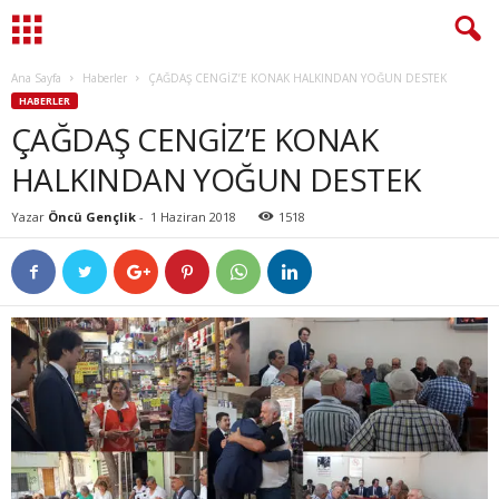
Ana Sayfa
Haberler
ÇAĞDAŞ CENGİZ’E KONAK HALKINDAN YOĞUN DESTEK
HABERLER
ÇAĞDAŞ CENGİZ’E KONAK
HALKINDAN YOĞUN DESTEK
Yazar
Öncü Gençlik
-
1 Haziran 2018
1518