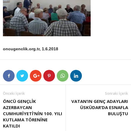
oncugenclik.org.tr, 1.6.2018
Önceki İçerik
Sonraki İçerik
ÖNCÜ GENÇLİK
VATAN’IN GENÇ ADAYLARI
AZERBAYCAN
ÜSKÜDAR’DA ESNAFLA
CUMHURİYETİ’NİN 100. YILI
BULUŞTU
KUTLAMA TÖRENİNE
KATILDI