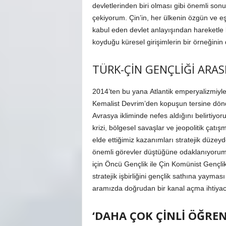
devletlerinden biri olması gibi önemli so
çekiyorum. Çin’in, her ülkenin özgün ve e
kabul eden devlet anlayışından hareketle b
koyduğu küresel girişimlerin bir örneğin
TÜRK-ÇİN GENÇLİĞİ ARAS
2014’ten bu yana Atlantik emperyalizmiyl
Kemalist Devrim’den kopuşun tersine döndüğ
Avrasya ikliminde nefes aldığını belirtiyo
krizi, bölgesel savaşlar ve jeopolitik çatı
elde ettiğimiz kazanımları stratejik düzeyd
önemli görevler düştüğüne odaklanıyorum.
için Öncü Gençlik ile Çin Komünist Gençlik 
stratejik işbirliğini gençlik sathına yaymas
aramızda doğrudan bir kanal açma ihtiya
‘DAHA ÇOK ÇİNLİ ÖĞREN