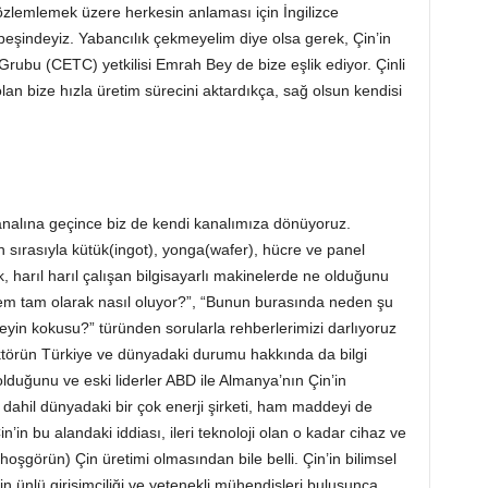
özlemlemek üzere herkesin anlaması için İngilizce
peşindeyiz. Yabancılık çekmeyelim diye olsa gerek, Çin’in
 Grubu (CETC) yetkilisi Emrah Bey de bize eşlik ediyor. Çinli
an bize hızla üretim sürecini aktardıkça, sağ olsun kendisi
kanalına geçince biz de kendi kanalımıza dönüyoruz.
 sırasıyla kütük(ingot), yonga(wafer), hücre ve panel
, harıl harıl çalışan bilgisayarlı makinelerde ne olduğunu
işlem tam olarak nasıl oluyor?”, “Bunun burasında neden şu
eyin kokusu?” türünden sorularla rehberlerimizi darlıyoruz
ktörün Türkiye ve dünyadaki durumu hakkında da bilgi
olduğunu ve eski liderler ABD ile Almanya’nın Çin’in
 dahil dünyadaki bir çok enerji şirketi, ham maddeyi de
n’in bu alandaki iddiası, ileri teknoloji olan o kadar cihaz ve
görün) Çin üretimi olmasından bile belli. Çin’in bilimsel
nin ünlü girişimciliği ve yetenekli mühendisleri buluşunca