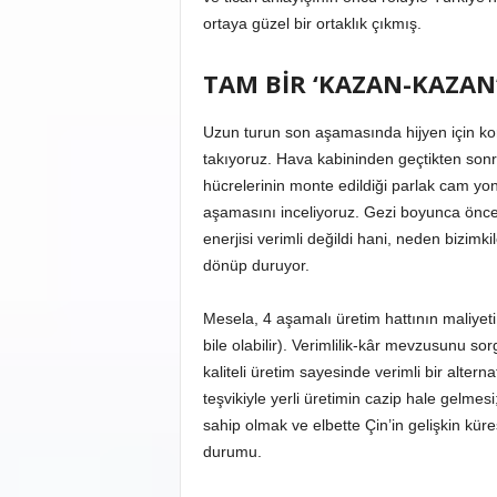
ortaya güzel bir ortaklık çıkmış.
TAM BİR ‘KAZAN-KAZAN
Uzun turun son aşamasında hijyen için kor
takıyoruz. Hava kabininden geçtikten sonr
hücrelerinin monte edildiği parlak cam yong
aşamasını inceliyoruz. Gezi boyunca önc
enerjisi verimli değildi hani, neden bizimk
dönüp duruyor.
Mesela, 4 aşamalı üretim hattının maliyeti
bile olabilir). Verimlilik-kâr mevzusunu sor
kaliteli üretim sayesinde verimli bir alte
teşvikiyle yerli üretimin cazip hale gelmes
sahip olmak ve elbette Çin’in gelişkin kü
durumu.