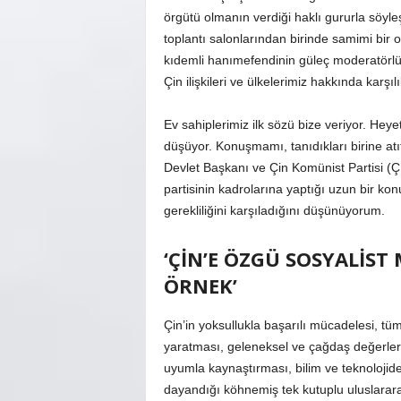
örgütü olmanın verdiği haklı gururla söyle
toplantı salonlarından birinde samimi bir o
kıdemli hanımefendinin güleç moderatörlü
Çin ilişkileri ve ülkelerimiz hakkında karşıl
Ev sahiplerimiz ilk sözü bize veriyor. Heyet
düşüyor. Konuşmamı, tanıdıkları birine atıf
Devlet Başkanı ve Çin Komünist Partisi (ÇK
partisinin kadrolarına yaptığı uzun bir k
gerekliliğini karşıladığını düşünüyorum.
‘ÇİN’E ÖZGÜ SOSYALİS
ÖRNEK’
Çin’in yoksullukla başarılı mücadelesi, tü
yaratması, geleneksel ve çağdaş değerleri ul
uyumla kaynaştırması, bilim ve teknolojid
dayandığı köhnemiş tek kutuplu uluslarar