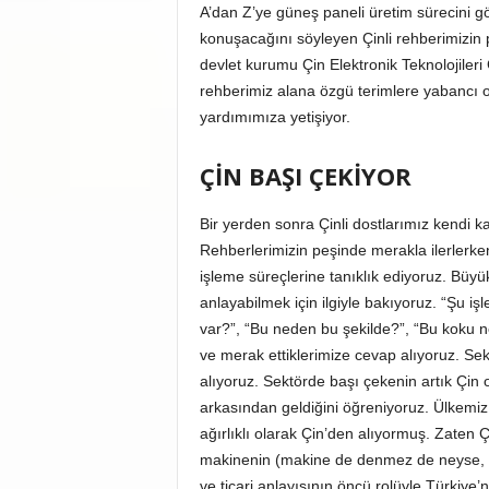
A’dan Z’ye güneş paneli üretim sürecini g
konuşacağını söyleyen Çinli rehberimizin 
devlet kurumu Çin Elektronik Teknolojileri
rehberimiz alana özgü terimlere yabancı ol
yardımımıza yetişiyor.
ÇİN BAŞI ÇEKİYOR
Bir yerden sonra Çinli dostlarımız kendi 
Rehberlerimizin peşinde merakla ilerlerken
işleme süreçlerine tanıklık ediyoruz. Büyük
anlayabilmek için ilgiyle bakıyoruz. “Şu 
var?”, “Bu neden bu şekilde?”, “Bu koku n
ve merak ettiklerimize cevap alıyoruz. Se
alıyoruz. Sektörde başı çekenin artık Çin 
arkasından geldiğini öğreniyoruz. Ülkemiz
ağırlıklı olarak Çin’den alıyormuş. Zaten Çi
makinenin (makine de denmez de neyse, hoş
ve ticari anlayışının öncü rolüyle Türkiye’