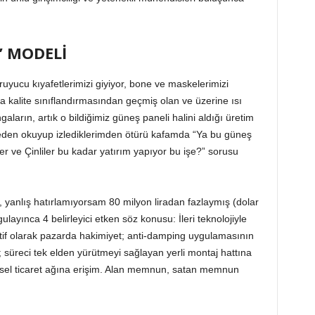
’ MODELİ
uyucu kıyafetlerimizi giyiyor, bone ve maskelerimizi
a kalite sınıflandırmasından geçmiş olan ve üzerine ısı
aların, artık o bildiğimiz güneş paneli halini aldığı üretim
eden okuyup izlediklerimden ötürü kafamda “Ya bu güneş
iler ve Çinliler bu kadar yatırım yapıyor bu işe?” sorusu
, yanlış hatırlamıyorsam 80 milyon liradan fazlaymış (dolar
gulayınca 4 belirleyici etken söz konusu: İleri teknolojiyle
rnatif olarak pazarda hakimiyet; anti-damping uygulamasının
i; süreci tek elden yürütmeyi sağlayan yerli montaj hattına
resel ticaret ağına erişim. Alan memnun, satan memnun