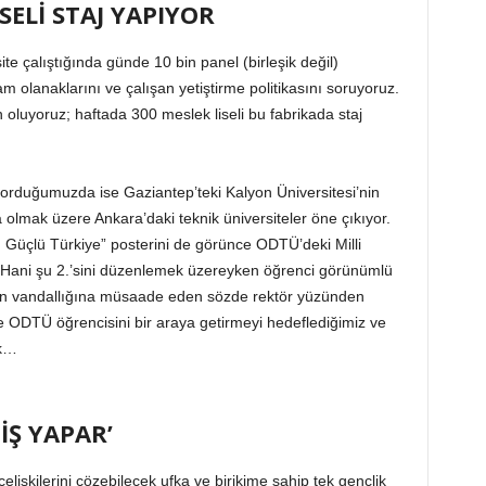
SELİ STAJ YAPIYOR
ite çalıştığında günde 10 bin panel (birleşik değil)
m olanaklarını ve çalışan yetiştirme politikasını soruyoruz.
oluyoruz; haftada 300 meslek liseli bu fabrikada staj
 sorduğumuzda ise Gaziantep’teki Kalyon Üniversitesi’nin
 olmak üzere Ankara’daki teknik üniversiteler öne çıkıyor.
, Güçlü Türkiye” posterini de görünce ODTÜ’deki Milli
 Hani şu 2.’sini düzenlemek üzereyken öğrenci görünümlü
ın vandallığına müsaade eden sözde rektör yüzünden
e ODTÜ öğrencisini bir araya getirmeyi hedeflediğimiz ve
ik…
 İŞ YAPAR’
elişkilerini çözebilecek ufka ve birikime sahip tek gençlik