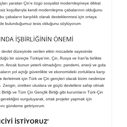
nuçları yaratan Çin’e özgü sosyalist modernleşmeye dikkat
şsiz koşullarıyla kendi modernleşme çabalarının olduğunu
u çabaların karşılıklı olarak desteklenmesi için ortaya
in de bulunduğumuz tesis olduğunu söylüyorum.
INDA İŞBİRLİĞİNİN ÖNEMİ
e devlet düzeyinde verilen etkin mücadele sayesinde
ü bir süreçte Türkiye’nin, Çin, Rusya ve İran’la birlikte
rum. Ancak bunun yeterli olmadığını; pandemi, enerji ve gıda
şmaların yol açtığı güvenlikte ve ekonomideki zorluklara karşı
e ilerletmek için Türk ve Çin gençleri olarak bizim neslimize
 Zengin, üretken uluslara ve güçlü devletlere sahip olmak
Birliği ve Tüm Çin Gençlik Birliği gibi kurumların Türk-Çin
ı gerektiğini vurguluyarak, ortak projeler yapmak için
cını gündeme getiriyorum.
CİYİ İSTİYORUZ’