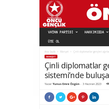
VATAN PARTISI
HAKKIMIZDA
ÜYE OL
Ana Sayfa
Manşet
Çinli diplomatlar gençleri ağırl
MANŞET
Çinli diplomatlar ge
sistemi’nde buluşa
Yazar
Yunus Emre Özgün
-
3 Haziran 2023