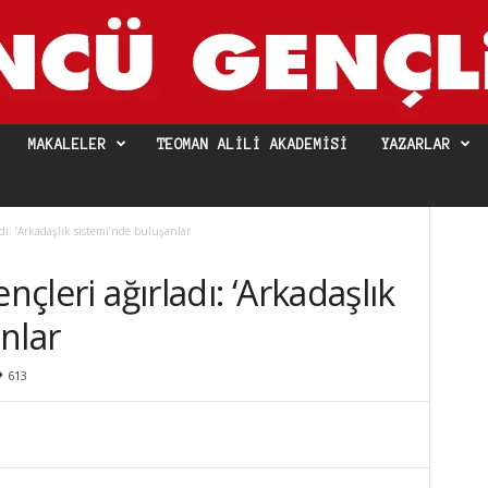
MAKALELER
TEOMAN ALILI AKADEMISI
YAZARLAR
adı: ‘Arkadaşlık sistemi’nde buluşanlar
nçleri ağırladı: ‘Arkadaşlık
nlar
613