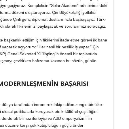
şiye geçiyoruz. Kompleksin “Solar Akademi” adlı birimindeki
turma düzeni oluşturuyoruz. Çin Büyükelçiliği yetkilisi
ğünde Çinli genç diplomat dostlarımızla başbaşayız. Türk-
ıklı olarak fikirlerimizi paylaşacak ve sorularımızı soracağız.
e başkanlık ettiğim için fikirlerimi ifade etme görevi ilk bana
 yaparak açıyorum: “Her nesil bir nesillik iş yapar.” Çin
P) Genel Sekreteri Xi Jinping’in önemli bir toplantıda
onuşmayı çevirirken hafızama kazınan bu sözün, günün
T MODERNLEŞMENİN BAŞARISI
m dünya tarafından imrenerek takip edilen zengin bir ülke
usal politikalarla koruyarak etnik-kültürel çeşitliliğini
e durdurak bilmez ilerleyişi ve ABD emperyalizminin
ası düzene karşı çok kutupluluğun güçlü önder