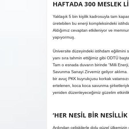
HAFTADA 300 MESLEK Lİ
Yaklaşık 5 bin kişilik kadrosuyla tam kapas
üretebilen bu enerji kompleksindeki istihda
Aldığımız cevaptan etkileniyor ve memnun 
yapıyormuş.
Üniversite düzeyindeki istihdam eğilimini
yanı sıra tahmin ettiğimiz gibi ODTÜ başta
Tam o esnada duvarın birinde “Milli Enerji
Savunma Sanayi Zirvemiz geliyor aklıma.
bir avuç PKK kuyrukçusu korkak vatansız
ertelenen, koca koca savunma şirketleriyl
yeniden düzenleyeceğimiz güzelim etkinl
‘HER NESİL BİR NESİLLİK
Ardından çelişkilerle dolu güzel ülkemizin ç