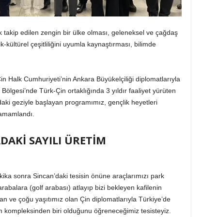
 takip edilen zengin bir ülke olması, geleneksel ve çağdaş
ik-kültürel çeşitliliğini uyumla kaynaştırması, bilimde
in Halk Cumhuriyeti’nin Ankara Büyükelçiliği diplomatlarıyla
Bölgesi’nde Türk-Çin ortaklığında 3 yıldır faaliyet yürüten
aki geziyle başlayan programımız, gençlik heyetleri
 tamamlandı.
DAKİ SAYILI ÜRETİM
ika sonra Sincan’daki tesisin önüne araçlarımızı park
rabalara (golf arabası) atlayıp bizi bekleyen kafilenin
an ve çoğu yaşıtımız olan Çin diplomatlarıyla Türkiye’de
im kompleksinden biri olduğunu öğreneceğimiz tesisteyiz.