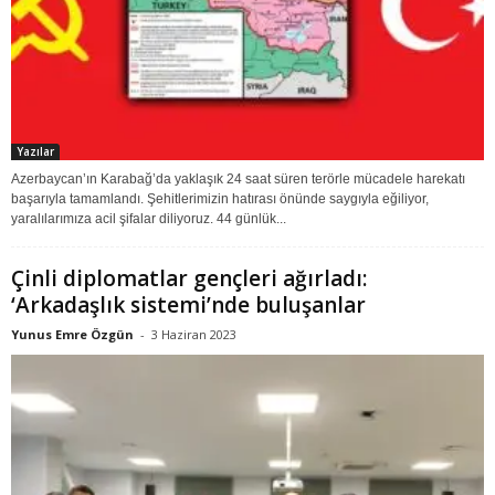
Yazılar
Azerbaycan’ın Karabağ’da yaklaşık 24 saat süren terörle mücadele harekatı
başarıyla tamamlandı. Şehitlerimizin hatırası önünde saygıyla eğiliyor,
yaralılarımıza acil şifalar diliyoruz. 44 günlük...
Çinli diplomatlar gençleri ağırladı:
‘Arkadaşlık sistemi’nde buluşanlar
Yunus Emre Özgün
-
3 Haziran 2023