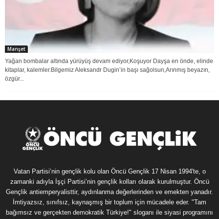
Manşet
Yağan bombalar altında yürüyüş devam ediyor,Koşuyor Dayşa en önde, elinde
kitaplar, kalemler.Bilgemiz Aleksandr Dugin’in başı sağolsun,Arınmış beyazın,
özgür...
Vatan Partisi’nin gençlik kolu olan Öncü Gençlik 17 Nisan 1994'te, o
zamanki adıyla İşçi Partisi’nin gençlik kolları olarak kurulmuştur. Öncü
Gençlik antiemperyalisttir, aydınlanma değerlerinden ve emekten yanadır.
İmtiyazsız, sınıfsız, kaynaşmış bir toplum için mücadele eder. "Tam
bağımsız ve gerçekten demokratik Türkiye!" sloganı ile siyasi programını