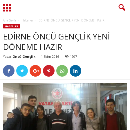
Ana Sayfa
Haberler
EDİRNE ÖNCÜ GENÇLİK YENİ DÖNEME HAZIR
HABERLER
EDİRNE ÖNCÜ GENÇLİK YENİ
DÖNEME HAZIR
Yazar
Öncü Gençlik
-
11 Ekim 2016
1207