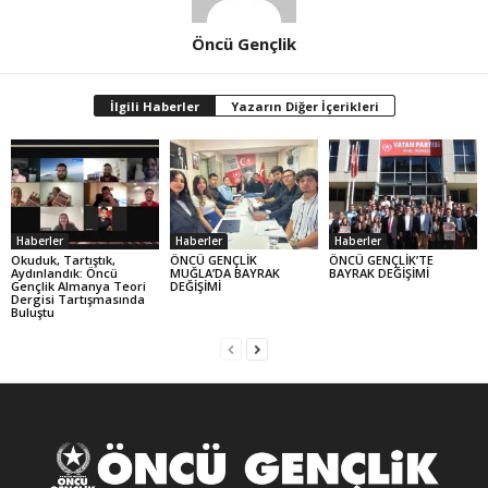
Öncü Gençlik
İlgili Haberler
Yazarın Diğer İçerikleri
Haberler
Haberler
Haberler
Okuduk, Tartıştık,
ÖNCÜ GENÇLİK
ÖNCÜ GENÇLİK’TE
Aydınlandık: Öncü
MUĞLA’DA BAYRAK
BAYRAK DEĞİŞİMİ
Gençlik Almanya Teori
DEĞİŞİMİ
Dergisi Tartışmasında
Buluştu