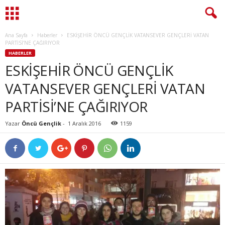
Ana Sayfa
Haberler
ESKİŞEHİR ÖNCÜ GENÇLİK VATANSEVER GENÇLERİ VATAN
PARTİSİ’NE ÇAĞIRIYOR
HABERLER
ESKİŞEHİR ÖNCÜ GENÇLİK
VATANSEVER GENÇLERİ VATAN
PARTİSİ’NE ÇAĞIRIYOR
Yazar
Öncü Gençlik
-
1 Aralık 2016
1159