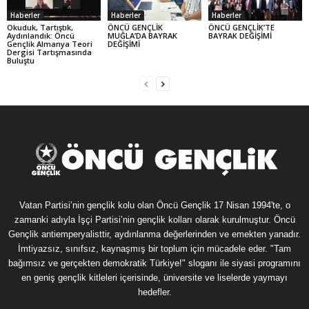
Haberler
Haberler
Haberler
Okuduk, Tartıştık,
ÖNCÜ GENÇLİK
ÖNCÜ GENÇLİK’TE
Aydınlandık: Öncü
MUĞLA’DA BAYRAK
BAYRAK DEĞİŞİMİ
Gençlik Almanya Teori
DEĞİŞİMİ
Dergisi Tartışmasında
Buluştu
Vatan Partisi’nin gençlik kolu olan Öncü Gençlik 17 Nisan 1994'te, o
zamanki adıyla İşçi Partisi’nin gençlik kolları olarak kurulmuştur. Öncü
Gençlik antiemperyalisttir, aydınlanma değerlerinden ve emekten yanadır.
İmtiyazsız, sınıfsız, kaynaşmış bir toplum için mücadele eder. "Tam
bağımsız ve gerçekten demokratik Türkiye!" sloganı ile siyasi programını
en geniş gençlik kitleleri içerisinde, üniversite ve liselerde yaymayı
hedefler.