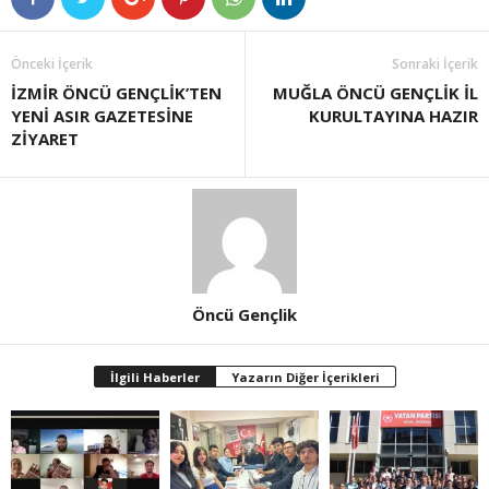
Önceki İçerik
Sonraki İçerik
İZMİR ÖNCÜ GENÇLİK’TEN
MUĞLA ÖNCÜ GENÇLİK İL
YENİ ASIR GAZETESİNE
KURULTAYINA HAZIR
ZİYARET
Öncü Gençlik
İlgili Haberler
Yazarın Diğer İçerikleri