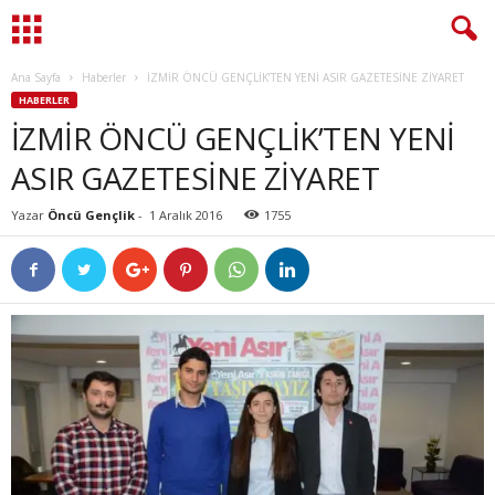
Ana Sayfa
Haberler
İZMİR ÖNCÜ GENÇLİK’TEN YENİ ASIR GAZETESİNE ZİYARET
HABERLER
İZMİR ÖNCÜ GENÇLİK’TEN YENİ
ASIR GAZETESİNE ZİYARET
Yazar
Öncü Gençlik
-
1 Aralık 2016
1755