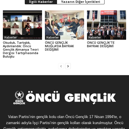
İlgili Haberler
Yazarın Diğer İçerikleri
Haberler
Haberler
Haberler
Okuduk, Tartıştık,
ÖNCÜ GENÇLİK
ÖNCÜ GENÇLİK’TE
Aydınlandık: Öncü
MUĞLA’DA BAYRAK
BAYRAK DEĞİŞİMİ
Gençlik Almanya Teori
DEĞİŞİMİ
Dergisi Tartışmasında
Buluştu
Vatan Partisi’nin gençlik kolu olan Öncü Gençlik 17 Nisan 1994'te, o
zamanki adıyla İşçi Partisi’nin gençlik kolları olarak kurulmuştur. Öncü
Gençlik antiemperyalisttir, aydınlanma değerlerinden ve emekten yanadır.