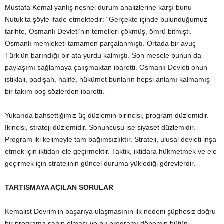
Mustafa Kemal yanlış nesnel durum analizlerine karşı bunu
Nutuk’ta şöyle ifade etmektedir: “Gerçekte içinde bulunduğumuz
tarihte, Osmanlı Devleti’nin temelleri çökmüş, ömrü bitmişti.
Osmanlı memleketi tamamen parçalanmıştı. Ortada bir avuç
Türk’ün barındığı bir ata yurdu kalmıştı. Son mesele bunun da
paylaşımı sağlamaya çalışmaktan ibaretti. Osmanlı Devleti onun
istiklali, padişah, halife, hükümet bunların hepsi anlamı kalmamış
bir takım boş sözlerden ibaretti.”
Yukarıda bahsettiğimiz üç düzlemin birincisi, program düzlemidir.
İkincisi, strateji düzlemidir. Sonuncusu ise siyaset düzlemidir.
Program iki kelimeyle tam bağımsızlıktır. Strateji, ulusal devleti inşa
etmek için iktidarı ele geçirmektir. Taktik, iktidara hükmetmek ve ele
geçirmek için stratejinin güncel duruma yüklediği görevlerdir.
TARTIŞMAYA AÇILAN SORULAR
Kemalist Devrim’in başarıya ulaşmasının ilk nedeni şüphesiz doğru
bir programa sahip olması ve bu programı dönemin bütün