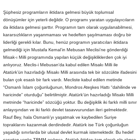
Şüphesiz programların iktidara gelmesi büyük toplumsal
dönüşümler için yeterli değildir. O programı yaratan uygulayıcıların
da iktidara gelmesi şarttır. Programın tam olarak uygulanabilmesi,
kararsızlıkların yaşanmaması ve hedeften şaşılmaması doğru bir
liderliği gerekli kılar. Bunu, henüz programın yaratıcıları iktidara
gelmediği için Mustafa Kemal’in Mebusan Meclisi’ne gönderdiği
Misak-ı Milli programında yapılan küçük değişikliklerden çok iyi
anlıyoruz. Meclis-i Mebusan’da kabul edilen Misakı Milli ile
Atatürk’ün hazırladığı Misakı Milli arasında tek bir sözcükte ifadesini
bulan çok esaslı bir fark vardı. Mecliste kabul edilen metinde
“Osmanlı İslam çoğunluğunun, Mondros Ateşkes Hattı “dahilinde ve
haricinde” oturduğu” belirtilmiştir. Atatürk’ün hazırladığı Misakı Milli
metninde “haricinde” sözcüğü yoktur. Bu değişiklik iki farklı milli sınır
anlayışından ve iki farklı devlet tasavvurundan ileri gelmektedir.
Rauf Bey, hala Osmanlı’yı yaşatmak ve kaybedilen Suriye
topraklarını kazanmak derdindedir. Atatürk ise Türk çoğunluğun
yaşadığı sınırlarda bir ulusal devlet kurmak istemektedir. Bu hedef
şaşırtan yanlış TBMM açılınca, Atatürk iktidarı tam olarak ele alınca