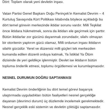
Dört: Toplam olarak yeni devletin inşası.
Vatan Partisi Genel Başkanı Doğu Perinçek’in Kemalist Devrim – 4
Kurtuluş Savaşında Kürt Politikası kitabında böylece açıkladığı bu
dört temel görevin merkezinde iktidar sorunu vardır. Milli Teşkilat
önce iktidara hükmetmek, sonra da iktidarı ele geçirmek için şarttır.
Bütün iktidarlar zor gücünü dayanmak zorundadır, silahı olmayan
bir otoritenin yaptırım gücü olamaz, Milli ordunun inşası iktidarın
silahlı gücüdür. Yerel ve düzensiz milli güçleri tek merkezden
kumanda edilen düzenli orduya katmak, Ya İstiklal Ya Ölüm
dizisinde de yeri geldikçe işlenmiştir. Devlet ise iktidarın bütün
topluma önderlik etmesi, toplumu örgütlemesi ve kurumlaşmasıdır.
NESNEL DURUMUN DOĞRU SAPTANMASI
Kemalist Devrim önderliğinin bu dört temel görevi başarıya
ulaştırmada uyguladıkları bütün faaliyetleri nesnel gerçekliğe
dayanan (devrimci durum) üç düzlemde incelemek gerekmektedir.
Nesnel gerçeklik eski sistemin ve devletin çöktüğü saptamasıdır.