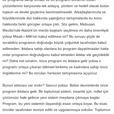
çözümlerinin karşısında tek anlayış, yöntem ve hedef olarak bütün
toplum ve devlet güçlerine benimsetmesidir. Arkadaşlarımızla ve
büyüklerimizle dizi hakkında yaptığımız tartışmalarda bu konu
hakkında farklı görüşler ortaya çıktı. Söz gelimi, Mebusan
Meclisi’nde Atatürk’ün meclis başkanı seçilmesi mi daha önemliydi
yoksa Misak-ı Milli’nin kabul edilmesi mi? Bu soruyu şöyle de
sorabiliriz programın doğruluğu büyük çoğunluk tarafından kabul
edilmeden, iktidara sahip olanlara bu program dayatılmadan hatta
onlar programın doğruluğunu kabul etmeden iktidar ele geçirilebilir
mi? Daha net soralım, önce program mı iktidara gelir yoksa o
programı ortaya çıkaran bilimsel birikime ve kadrolara sahip öncü
örgütlenme mi? Bu soruları herkesin tartışmasına açıyoruz.
Bunun istisnası var mıdır? Sanırız yoktur. Bütün devrimlerde önce
program iktidara gelir. Bir toplumsal sistem, insanlık için, millet için
çözümsüz hale gelince yeni sistem meydana çıkmaya başlar.
Program, bu yeni sistemin dayandığı esası ortaya koyar. Bu esas
öncüler tarafından teorize edilir ve uygulanmaya sokulur. Toplumun