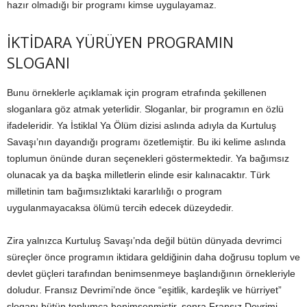
hazır olmadığı bir programı kimse uygulayamaz.
İKTİDARA YÜRÜYEN PROGRAMIN
SLOGANI
Bunu örneklerle açıklamak için program etrafında şekillenen
sloganlara göz atmak yeterlidir. Sloganlar, bir programın en özlü
ifadeleridir. Ya İstiklal Ya Ölüm dizisi aslında adıyla da Kurtuluş
Savaşı’nın dayandığı programı özetlemiştir. Bu iki kelime aslında
toplumun önünde duran seçenekleri göstermektedir. Ya bağımsız
olunacak ya da başka milletlerin elinde esir kalınacaktır. Türk
milletinin tam bağımsızlıktaki kararlılığı o program
uygulanmayacaksa ölümü tercih edecek düzeydedir.
Zira yalnızca Kurtuluş Savaşı’nda değil bütün dünyada devrimci
süreçler önce programın iktidara geldiğinin daha doğrusu toplum ve
devlet güçleri tarafından benimsenmeye başlandığının örnekleriyle
doludur. Fransız Devrimi’nde önce “eşitlik, kardeşlik ve hürriyet”
sloganı bütün toplumca benimsenmiştir, sonra Fransız Devrimi