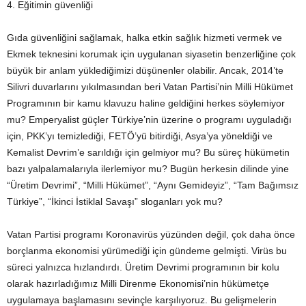
4. Eğitimin güvenliği
Gıda güvenliğini sağlamak, halka etkin sağlık hizmeti vermek ve
Ekmek teknesini korumak için uygulanan siyasetin benzerliğine çok
büyük bir anlam yüklediğimizi düşünenler olabilir. Ancak, 2014’te
Silivri duvarlarını yıkılmasından beri Vatan Partisi’nin Milli Hükümet
Programının bir kamu klavuzu haline geldiğini herkes söylemiyor
mu? Emperyalist güçler Türkiye’nin üzerine o programı uyguladığı
için, PKK’yı temizlediği, FETÖ’yü bitirdiği, Asya’ya yöneldiği ve
Kemalist Devrim’e sarıldığı için gelmiyor mu? Bu süreç hükümetin
bazı yalpalamalarıyla ilerlemiyor mu? Bugün herkesin dilinde yine
“Üretim Devrimi”, “Milli Hükümet”, “Aynı Gemideyiz”, “Tam Bağımsız
Türkiye”, “İkinci İstiklal Savaşı” sloganları yok mu?
Vatan Partisi programı Koronavirüs yüzünden değil, çok daha önce
borçlanma ekonomisi yürümediği için gündeme gelmişti. Virüs bu
süreci yalnızca hızlandırdı. Üretim Devrimi programının bir kolu
olarak hazırladığımız Milli Direnme Ekonomisi’nin hükümetçe
uygulamaya başlamasını sevinçle karşılıyoruz. Bu gelişmelerin