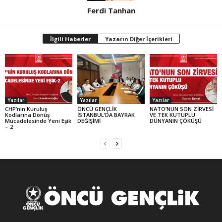
Ferdi Tanhan
İlgili Haberler
Yazarın Diğer İçerikleri
Yazılar
Yazılar
Yazılar
CHP’nin Kuruluş
ÖNCÜ GENÇLİK
NATO’NUN SON ZİRVESİ
Kodlarına Dönüş
İSTANBUL’DA BAYRAK
VE TEK KUTUPLU
Mücadelesinde Yeni Eşik
DEĞİŞİMİ
DÜNYANIN ÇÖKÜŞÜ
– 2