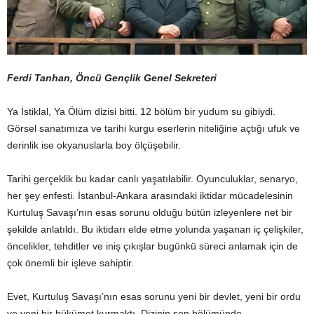
Ferdi Tanhan, Öncü Gençlik Genel Sekreteri
Ya İstiklal, Ya Ölüm dizisi bitti. 12 bölüm bir yudum su gibiydi.
Görsel sanatımıza ve tarihi kurgu eserlerin niteliğine açtığı ufuk ve
derinlik ise okyanuslarla boy ölçüşebilir.
Tarihi gerçeklik bu kadar canlı yaşatılabilir. Oyunculuklar, senaryo,
her şey enfesti. İstanbul-Ankara arasındaki iktidar mücadelesinin
Kurtuluş Savaşı’nın esas sorunu olduğu bütün izleyenlere net bir
şekilde anlatıldı. Bu iktidarı elde etme yolunda yaşanan iç çelişkiler,
öncelikler, tehditler ve iniş çıkışlar bugünkü süreci anlamak için de
çok önemli bir işleve sahiptir.
Evet, Kurtuluş Savaşı’nın esas sorunu yeni bir devlet, yeni bir ordu
ve yeni bir hükümet kurmaktı. Dizinin son bölümünde