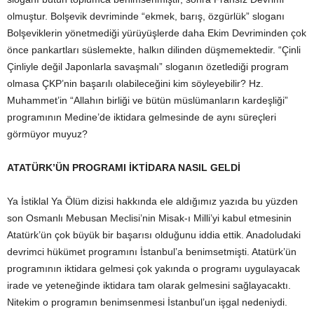
olmuştur. Bolşevik devriminde “ekmek, barış, özgürlük” sloganı
Bolşeviklerin yönetmediği yürüyüşlerde daha Ekim Devriminden çok
önce pankartları süslemekte, halkın dilinden düşmemektedir. “Çinli
Çinliyle değil Japonlarla savaşmalı” sloganın özetlediği program
olmasa ÇKP’nin başarılı olabileceğini kim söyleyebilir? Hz.
Muhammet’in “Allahın birliği ve bütün müslümanların kardeşliği”
programının Medine’de iktidara gelmesinde de aynı süreçleri
görmüyor muyuz?
ATATÜRK’ÜN PROGRAMI İKTİDARA NASIL GELDİ
Ya İstiklal Ya Ölüm dizisi hakkında ele aldığımız yazıda bu yüzden
son Osmanlı Mebusan Meclisi’nin Misak-ı Milli’yi kabul etmesinin
Atatürk’ün çok büyük bir başarısı olduğunu iddia ettik. Anadoludaki
devrimci hükümet programını İstanbul’a benimsetmişti. Atatürk’ün
programının iktidara gelmesi çok yakında o programı uygulayacak
irade ve yeteneğinde iktidara tam olarak gelmesini sağlayacaktı.
Nitekim o programın benimsenmesi İstanbul’un işgal nedeniydi.