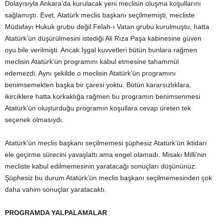
Dolayısıyla Ankara’da kurulacak yeni meclisin oluşma koşullarını
sağlamıştı. Evet, Atatürk meclis başkanı seçilmemişti, mecliste
Müdafayı Hukuk grubu değil Felah-ı Vatan grubu kurulmuştu, hatta
Atatürk’ün düşürülmesini istediği Ali Rıza Paşa kabinesine güven
oyu bile verilmişti. Ancak İşgal kuvvetleri bütün bunlara rağmen
meclisin Atatürk’ün programını kabul etmesine tahammül
edemezdi. Aynı şekilde o meclisin Atatürk’ün programını
benimsemekten başka bir çaresi yoktu. Bütün kararsızlıklara,
ikirciklere hatta korkaklığa rağmen bu programın benimsenmesi
Atatürk’ün oluşturduğu programın koşullara cevap üreten tek
seçenek olmasıydı.
Atatürk’ün meclis başkanı seçilmemesi şüphesiz Atatürk’ün iktidarı
ele geçirme sürecini yavaşlattı ama engel olamadı. Misakı Milli’nin
mecliste kabul edilmemesinin yaratacağı sonuçları düşününüz.
Şüphesiz bu durum Atatürk’ün meclis başkanı seçilmemesinden çok
daha vahim sonuçlar yaratacaktı.
PROGRAMDA YALPALAMALAR