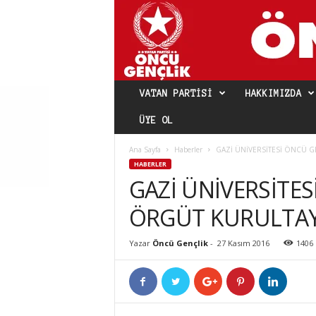
VATAN PARTISI
HAKKIMIZDA
ÜYE OL
Ana Sayfa
Haberler
GAZİ ÜNİVERSİTESİ ÖNCÜ G
HABERLER
GAZİ ÜNİVERSİTE
ÖRGÜT KURULTAYI
Yazar
Öncü Gençlik
-
27 Kasım 2016
1406