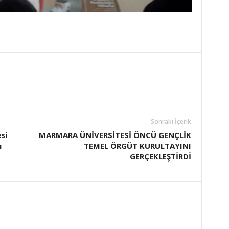
Sonraki İçerik
si
MARMARA ÜNİVERSİTESİ ÖNCÜ GENÇLİK
ı
TEMEL ÖRGÜT KURULTAYINI
GERÇEKLEŞTİRDİ