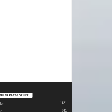
PÜLER KATEGORİLER
1121
ler
611
r