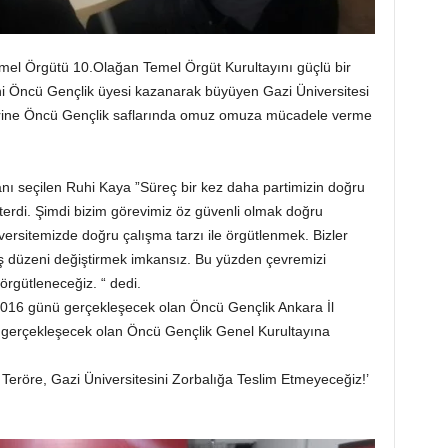
mel Örgütü 10.Olağan Temel Örgüt Kurultayını güçlü bir
eni Öncü Gençlik üyesi kazanarak büyüyen Gazi Üniversitesi
lerine Öncü Gençlik saflarında omuz omuza mücadele verme
anı seçilen Ruhi Kaya ”Süreç bir kez daha partimizin doğru
terdi. Şimdi bizim görevimiz öz güvenli olmak doğru
ersitemizde doğru çalışma tarzı ile örgütlenmek. Bizler
ş düzeni değiştirmek imkansız. Bu yüzden çevremizi
 örgütleneceğiz. “ dedi.
2016 günü gerçekleşecek olan Öncü Gençlik Ankara İl
e gerçekleşecek olan Öncü Gençlik Genel Kurultayına
 Teröre, Gazi Üniversitesini Zorbalığa Teslim Etmeyeceğiz!’