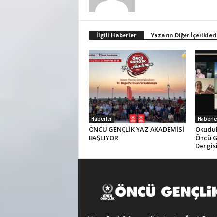
İlgili Haberler
Yazarın Diğer İçerikleri
Haberler
Haberle
ÖNCÜ GENÇLİK YAZ AKADEMİSİ
Okuduk,
BAŞLIYOR
Öncü G
Dergis