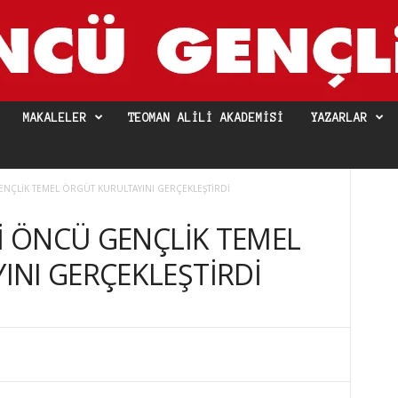
MAKALELER
TEOMAN ALILI AKADEMISI
YAZARLAR
ENÇLİK TEMEL ÖRGÜT KURULTAYINI GERÇEKLEŞTİRDİ
Sİ ÖNCÜ GENÇLİK TEMEL
NI GERÇEKLEŞTİRDİ