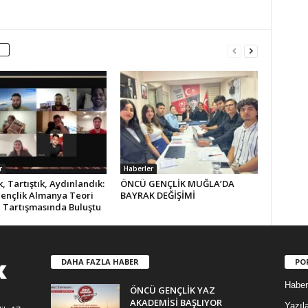
r
Haberler
 Tartıştık, Aydınlandık:
ÖNCÜ GENÇLİK MUĞLA’DA
ençlik Almanya Teori
BAYRAK DEĞİŞİMİ
i Tartışmasında Buluştu
DAHA FAZLA HABER
PO
Haber
ÖNCÜ GENÇLİK YAZ
AKADEMİSİ BAŞLIYOR
Yazıla