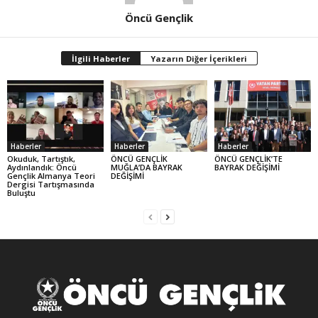
Öncü Gençlik
İlgili Haberler
Yazarın Diğer İçerikleri
Haberler
Haberler
Haberler
Okuduk, Tartıştık,
ÖNCÜ GENÇLİK
ÖNCÜ GENÇLİK’TE
Aydınlandık: Öncü
MUĞLA’DA BAYRAK
BAYRAK DEĞİŞİMİ
Gençlik Almanya Teori
DEĞİŞİMİ
Dergisi Tartışmasında
Buluştu