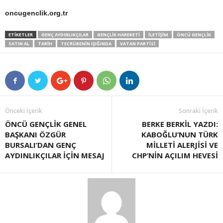
oncugenclik.org.tr
ETIKETLER
GENÇ AYDINLIKÇILAR
GENÇLIK HAREKETI
ILETIŞIM
ÖNCÜ GENÇLIK
SATIN AL
TARIH
TECRÜBENIN IŞIĞINDA
VATAN PARTİSİ
Önceki İçerik
Sonraki İçerik
ÖNCÜ GENÇLİK GENEL
BERKE BERKİL YAZDI:
BAŞKANI ÖZGÜR
KABOĞLU’NUN TÜRK
BURSALI’DAN GENÇ
MİLLETİ ALERJİSİ VE
AYDINLIKÇILAR İÇİN MESAJ
CHP’NİN AÇILIM HEVESİ