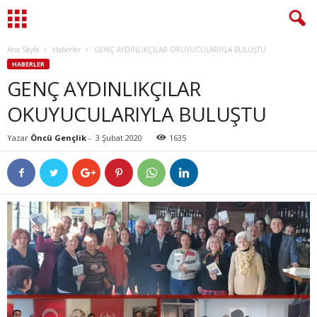
Ana Sayfa
Haberler
GENÇ AYDINLIKÇILAR OKUYUCULARIYLA BULUŞTU
HABERLER
GENÇ AYDINLIKÇILAR
OKUYUCULARIYLA BULUŞTU
Yazar
Öncü Gençlik
-
3 Şubat 2020
1635