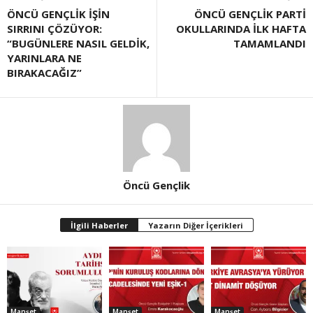
ÖNCÜ GENÇLİK İŞİN
ÖNCÜ GENÇLİK PARTİ
SIRRINI ÇÖZÜYOR:
OKULLARINDA İLK HAFTA
“BUGÜNLERE NASIL GELDİK,
TAMAMLANDI
YARINLARA NE
BIRAKACAĞIZ”
Öncü Gençlik
İlgili Haberler
Yazarın Diğer İçerikleri
Manşet
Manşet
Manşet