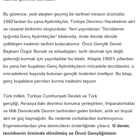
Bu güvence, yedi ateşten geçmiş bir tarihsel mirasın ürünüdür.
1960’lardan bu yana Aydınlıkçılar, Türkiye Devrimci Hareketinin akıl
ve cesaret birikimini oluşturdular. Yeni yayınlanan “Tecrübenin
Işığında Genç Aydınlıkçılar” kitabında, örste dövüle dövüle
çelikleşen iradenin tarihini bulacaksınız. Öncü Gençlik Genel
Başkanı Özgür Bursalı ve arkadaşları, tarih okumak için değil,
geleceği kurmak için yayınladılar bu kitabı. Kitapta 1960’lı yıllardan
bu yana her kuşaktan Genç Aydınlıkçıların mücadele tecrübesini, o
mücadelenin başında bulunan gençlik önderleri özetliyor. Bu kitap,
genç kuşaklara yarınları kurma iradesini taşıyor.
Türk milleti, Türkiye Cumhuriyeti Devleti ve Türk
gençliği, Avrasya’daki devrimci konuma yerleşirken, İmparatorluklar
ve Milli Demokratik Devrim tarihinden gelen birikim, artık en büyük
akıl ve güç kaynağıdır. Bu nedenle zorluklardan korkmuyoruz.
Ergenekonlardan yine demircilerin önderliğinde çıkarız.
O demir,
tecrübenin örsünde dövülmüş ve Öncü Gençliğimizin