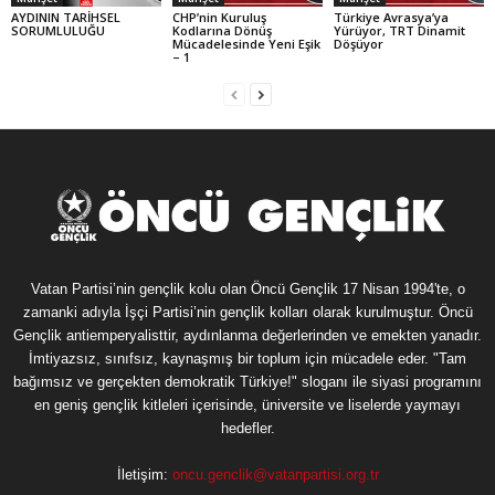
AYDININ TARİHSEL
CHP’nin Kuruluş
Türkiye Avrasya’ya
SORUMLULUĞU
Kodlarına Dönüş
Yürüyor, TRT Dinamit
Mücadelesinde Yeni Eşik
Döşüyor
– 1
Vatan Partisi’nin gençlik kolu olan Öncü Gençlik 17 Nisan 1994'te, o
zamanki adıyla İşçi Partisi’nin gençlik kolları olarak kurulmuştur. Öncü
Gençlik antiemperyalisttir, aydınlanma değerlerinden ve emekten yanadır.
İmtiyazsız, sınıfsız, kaynaşmış bir toplum için mücadele eder. "Tam
bağımsız ve gerçekten demokratik Türkiye!" sloganı ile siyasi programını
en geniş gençlik kitleleri içerisinde, üniversite ve liselerde yaymayı
hedefler.
İletişim:
oncu.genclik@vatanpartisi.org.tr