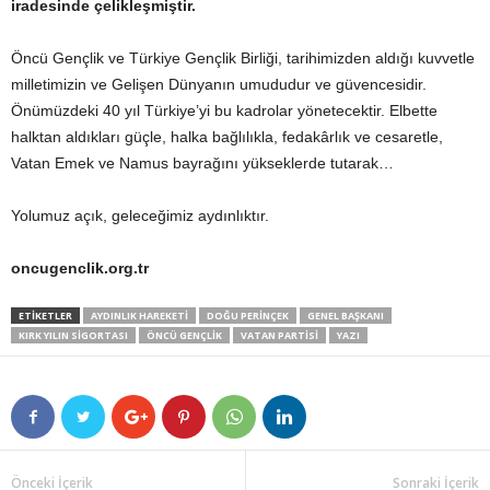
iradesinde çelikleşmiştir.
Öncü Gençlik ve Türkiye Gençlik Birliği, tarihimizden aldığı kuvvetle
milletimizin ve Gelişen Dünyanın umududur ve güvencesidir.
Önümüzdeki 40 yıl Türkiye’yi bu kadrolar yönetecektir. Elbette
halktan aldıkları güçle, halka bağlılıkla, fedakârlık ve cesaretle,
Vatan Emek ve Namus bayrağını yükseklerde tutarak…
Yolumuz açık, geleceğimiz aydınlıktır.
oncugenclik.org.tr
ETIKETLER
AYDINLIK HAREKETI
DOĞU PERINÇEK
GENEL BAŞKANI
KIRK YILIN SIGORTASI
ÖNCÜ GENÇLIK
VATAN PARTİSİ
YAZI
Önceki İçerik
Sonraki İçerik