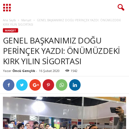
Ana Sayfa
Manşet
GENEL BAŞKANIMIZ DOĞU PERİNÇEK YAZDI: ÖNÜMÜZDEKİ
KIRK YILIN SİGORTASI
MANŞET
GENEL BAŞKANIMIZ DOĞU
PERİNÇEK YAZDI: ÖNÜMÜZDEKİ
KIRK YILIN SİGORTASI
Yazar
Öncü Gençlik
-
16 Şubat 2020
1542