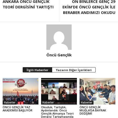
ANKARA ÖNCÜ GENÇLİK
ON BİNLERCE GENÇ 29
TEORİ DERGİSİNİ TARTIŞTI
EKİM’DE ÖNCÜ GENÇLİK İLE
BERABER ANDIMIZI OKUDU
Öncü Gençlik
İlgili Haberler
Yazarın Diğer İçerikleri
Haberler
Haberler
Haberler
ÖNCÜ GENÇLİK YAZ
Okuduk, Tartıştık,
ÖNCÜ GENÇLİK
AKADEMİSİ BAŞLIYOR
Aydınlandık: Öncü
MUĞLA’DA BAYRAK
Gençlik Almanya Teori
DEĞİŞİMİ
Dergisi Tartışmasında