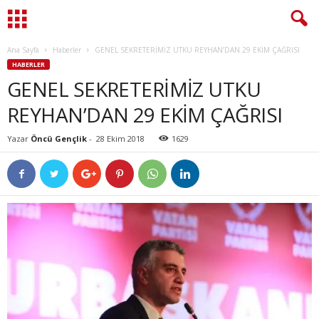
Ana Sayfa
Haberler
GENEL SEKRETERİMİZ UTKU REYHAN’DAN 29 EKİM ÇAĞRISI
HABERLER
GENEL SEKRETERİMİZ UTKU
REYHAN’DAN 29 EKİM ÇAĞRISI
Yazar
Öncü Gençlik
-
28 Ekim 2018
1629