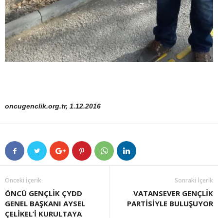
oncugenclik.org.tr, 1.12.2016
Önceki İçerik
Sonraki İçerik
ÖNCÜ GENÇLİK ÇYDD
VATANSEVER GENÇLİK
GENEL BAŞKANI AYSEL
PARTİSİYLE BULUŞUYOR
ÇELİKEL’İ KURULTAYA