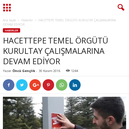
Ana Sayfa
Haberler
HACETTEPE TEMEL ÖRGÜTÜ KURULTAY ÇALIŞMALARINA
DEVAM EDİYOR
HABERLER
HACETTEPE TEMEL ÖRGÜTÜ
KURULTAY ÇALIŞMALARINA
DEVAM EDİYOR
Yazar
Öncü Gençlik
-
30 Kasım 2016
1244