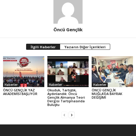
Öncü Gençlik
İlgili Haberler
Yazarın Diğer İçerikleri
Haberler
Haberler
Haberler
ÖNCÜ GENÇLİK YAZ
Okuduk, Tartıştık,
ÖNCÜ GENÇLİK
AKADEMİSİ BAŞLIYOR
Aydınlandık: Öncü
MUĞLA’DA BAYRAK
Gençlik Almanya Teori
DEĞİŞİMİ
Dergisi Tartışmasında
Buluştu