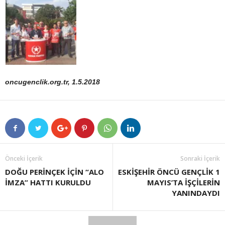
oncugenclik.org.tr, 1.5.2018
Önceki İçerik
Sonraki İçerik
DOĞU PERİNÇEK İÇİN “ALO
ESKİŞEHİR ÖNCÜ GENÇLİK 1
İMZA” HATTI KURULDU
MAYIS’TA İŞÇİLERİN
YANINDAYDI