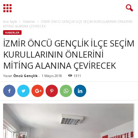
Ana Sayfa
Haberler
İZMİR ÖNCÜ GENÇLİK İLÇE SEÇİM KURULLARININ ÖNLERİNİ
MİTİNG ALANINA ÇEVİRECEK
HABERLER
İZMİR ÖNCÜ GENÇLİK İLÇE SEÇİM
KURULLARININ ÖNLERİNİ
MİTİNG ALANINA ÇEVİRECEK
Yazar
Öncü Gençlik
-
1 Mayıs 2018
1311