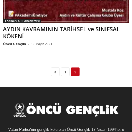
Teoman Alili Akademisi
AYDIN KAVRAMININ TARİHSEL ve SINIFSAL
KÖKENİ
Öncü Gençlik
-
19 Mayıs 2021
1
2
Vatan Partisi’nin gençlik kolu olan Öncü Gençlik 17 Nisan 1994'te, o