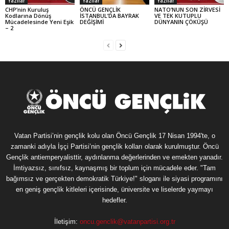
Yazılar
Yazılar
Yazılar
CHP’nin Kuruluş
ÖNCÜ GENÇLİK
NATO’NUN SON ZİRVESİ
Kodlarına Dönüş
İSTANBUL’DA BAYRAK
VE TEK KUTUPLU
Mücadelesinde Yeni Eşik
DEĞİŞİMİ
DÜNYANIN ÇÖKÜŞÜ
– 2
Vatan Partisi’nin gençlik kolu olan Öncü Gençlik 17 Nisan 1994'te, o
zamanki adıyla İşçi Partisi’nin gençlik kolları olarak kurulmuştur. Öncü
Gençlik antiemperyalisttir, aydınlanma değerlerinden ve emekten yanadır.
İmtiyazsız, sınıfsız, kaynaşmış bir toplum için mücadele eder. "Tam
bağımsız ve gerçekten demokratik Türkiye!" sloganı ile siyasi programını
en geniş gençlik kitleleri içerisinde, üniversite ve liselerde yaymayı
hedefler.
İletişim:
oncu.genclik@vatanpartisi.org.tr