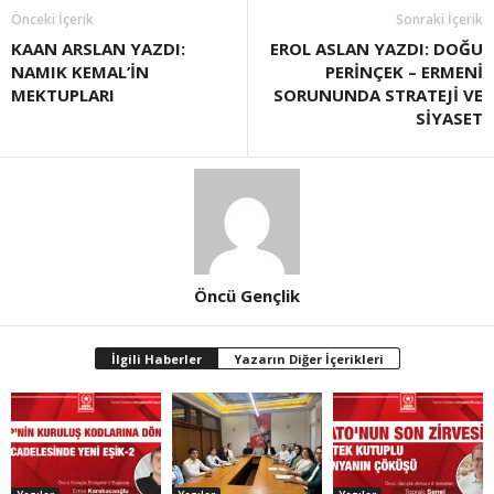
Önceki İçerik
Sonraki İçerik
KAAN ARSLAN YAZDI:
EROL ASLAN YAZDI: DOĞU
NAMIK KEMAL’İN
PERİNÇEK – ERMENİ
MEKTUPLARI
SORUNUNDA STRATEJİ VE
SİYASET
Öncü Gençlik
İlgili Haberler
Yazarın Diğer İçerikleri