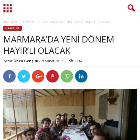
Ana Sayfa
Haberler
MARMARA’DA YENİ DÖNEM HAYIR’LI OLACAK
HABERLER
MARMARA’DA YENİ DÖNEM
HAYIR’LI OLACAK
Yazar
Öncü Gençlik
-
9 Şubat 2017
1314