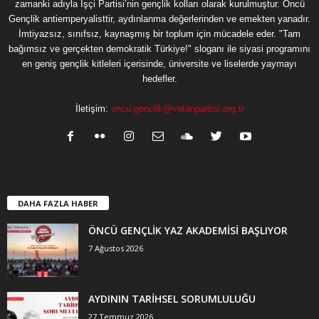
zamanki adıyla İşçi Partisi’nin gençlik kolları olarak kurulmuştur. Öncü
Gençlik antiemperyalisttir, aydınlanma değerlerinden ve emekten yanadır.
İmtiyazsız, sınıfsız, kaynaşmış bir toplum için mücadele eder. "Tam
bağımsız ve gerçekten demokratik Türkiye!" sloganı ile siyasi programını
en geniş gençlik kitleleri içerisinde, üniversite ve liselerde yaymayı
hedefler.
İletişim:
oncu.genclik@vatanpartisi.org.tr
DAHA FAZLA HABER
ÖNCÜ GENÇLİK YAZ AKADEMİSİ BAŞLIYOR
7 Ağustos 2026
AYDININ TARİHSEL SORUMLULUĞU
27 Temmuz 2026