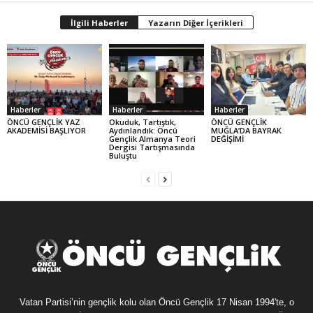
İlgili Haberler
Yazarın Diğer İçerikleri
Haberler
Haberler
Haberler
ÖNCÜ GENÇLİK YAZ
Okuduk, Tartıştık,
ÖNCÜ GENÇLİK
AKADEMİSİ BAŞLIYOR
Aydınlandık: Öncü
MUĞLA’DA BAYRAK
Gençlik Almanya Teori
DEĞİŞİMİ
Dergisi Tartışmasında
Buluştu
Vatan Partisi’nin gençlik kolu olan Öncü Gençlik 17 Nisan 1994'te, o