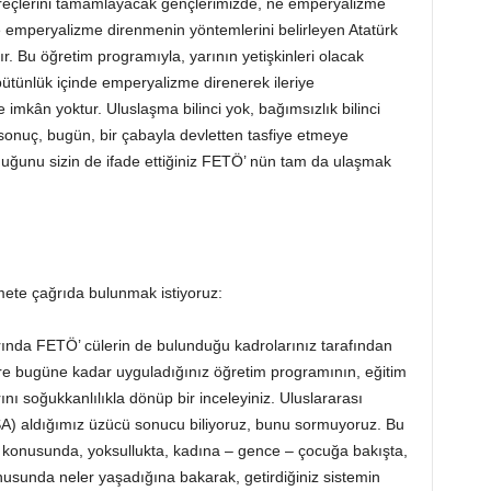
 süreçlerini tamamlayacak gençlerimizde, ne emperyalizme
e emperyalizme direnmenin yöntemlerini belirleyen Atatürk
ır. Bu öğretim programıyla, yarının yetişkinleri olacak
 bütünlük içinde emperyalizme direnerek ileriye
e imkân yoktur. Uluslaşma bilinci yok, bağımsızlık bilinci
sonuç, bugün, bir çabayla devletten tasfiye etmeye
duğunu sizin de ifade ettiğiniz FETÖ’ nün tam da ulaşmak
ete çağrıda bulunmak istiyoruz:
arında FETÖ’ cülerin de bulunduğu kadrolarınız tarafından
tire bugüne kadar uyguladığınız öğretim programının, eğitim
nı soğukkanlılıkla dönüp bir inceleyiniz. Uluslararası
) aldığımız üzücü sonucu biliyoruz, bunu sormuyoruz. Bu
ör konusunda, yoksullukta, kadına – gence – çocuğa bakışta,
konusunda neler yaşadığına bakarak, getirdiğiniz sistemin