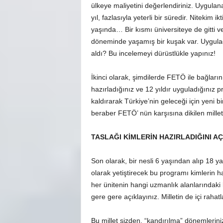
ülkeye maliyetini değerlendiriniz. Uygula
yıl, fazlasıyla yeterli bir süredir. Nitekim
yaşında… Bir kısmı üniversiteye de gitti ve
döneminde yaşamış bir kuşak var. Uyguladı
aldı? Bu incelemeyi dürüstlükle yapınız!
İkinci olarak, şimdilerde FETÖ ile bağların
hazırladığınız ve 12 yıldır uyguladığınız p
kaldırarak Türkiye’nin geleceği için yeni b
beraber FETÖ’ nün karşısına dikilen millet
TASLAĞI KİMLERİN HAZIRLADIĞINI AÇ
Son olarak, bir nesli 6 yaşından alıp 18 yaş
olarak yetiştirecek bu programı kimlerin 
her ünitenin hangi uzmanlık alanlarındaki k
gere gere açıklayınız. Milletin de içi rahatl
Bu millet sizden, “kandırılma” dönemlerini