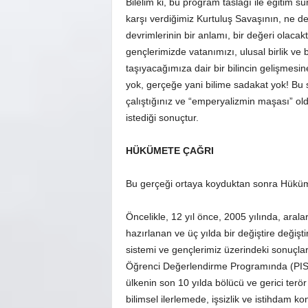
Bilelim ki, bu program taslağı ile eğitim
karşı verdiğimiz Kurtuluş Savaşının, ne d
devrimlerinin bir anlamı, bir değeri olacakt
gençlerimizde vatanımızı, ulusal birlik ve
taşıyacağımıza dair bir bilincin gelişmesin
yok, gerçeğe yani bilime sadakat yok! Bu 
çalıştığınız ve “emperyalizmin maşası” ol
istediği sonuçtur.
HÜKÜMETE ÇAĞRI
Bu gerçeği ortaya koyduktan sonra Hüküm
Öncelikle, 12 yıl önce, 2005 yılında, aral
hazırlanan ve üç yılda bir değiştire değiş
sistemi ve gençlerimiz üzerindeki sonuçları
Öğrenci Değerlendirme Programında (PISA
ülkenin son 10 yılda bölücü ve gerici ter
bilimsel ilerlemede, işsizlik ve istihdam 