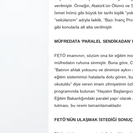
verilmiştir. Örneğin, Atatürk’ün Ölümü ve
İsmet İnönü gibi büyük bir tarihi kişilik “yo
“sekülarizm” adıyla laiklik, “Bazı İnanç Pr
gibi konularla alt alta verilmiştir.
MÜFREDATA ‘PARALEL SENDİKADAN’
FETÖ imamının, sözüm ona bir eğitim mode
müfredatın ruhuna sinmiştir. Buna göre, 
“Batının ahlak yoksunu ve dinimize aykırı 
eğitim sistemimizi hatalarla dolu gören, bu
okutuldu” diye veren imam zihniyetinin özl
programında bulunan “Hayatın Başlangıcı ve
Eğitim Bakanlığındaki paralel yapı’ olarak
tutması, bu resmi tamamlamaktadır.
FETÖ’NÜN ULAŞMAK İSTEDİĞİ SONUÇ