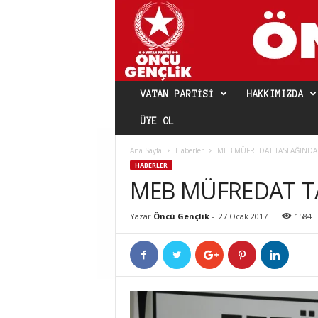
VATAN PARTISI
HAKKIMIZDA
ÜYE OL
Ana Sayfa
Haberler
MEB MÜFREDAT TASLAĞINDA 
HABERLER
MEB MÜFREDAT TA
Yazar
Öncü Gençlik
-
27 Ocak 2017
1584