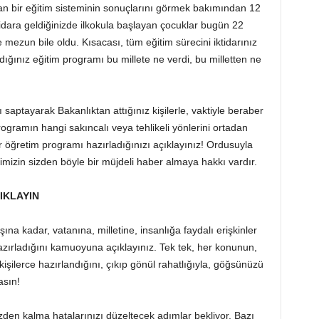
nan bir eğitim sisteminin sonuçlarını görmek bakımından 12
 iktidara geldiğinizde ilkokula başlayan çocuklar bugün 22
 mezun bile oldu. Kısacası, tüm eğitim sürecini iktidarınız
ğınız eğitim programı bu millete ne verdi, bu milletten ne
ı saptayarak Bakanlıktan attığınız kişilerle, vaktiyle beraber
rogramın hangi sakıncalı veya tehlikeli yönlerini ortadan
ir öğretim programı hazırladığınızı açıklayınız! Ordusuyla
imizin sizden böyle bir müjdeli haber almaya hakkı vardır.
IKLAYIN
ına kadar, vatanına, milletine, insanlığa faydalı erişkinler
hazırladığını kamuoyuna açıklayınız. Tek tek, her konunun,
işilerce hazırlandığını, çıkıp gönül rahatlığıyla, göğsünüzü
asın!
zden kalma hatalarınızı düzeltecek adımlar bekliyor. Bazı