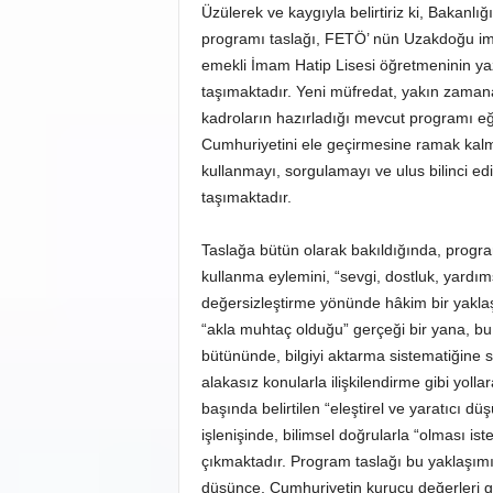
Üzülerek ve kaygıyla belirtiriz ki, Bakanlığ
programı taslağı, FETÖ’ nün Uzakdoğu imam
emekli İmam Hatip Lisesi öğretmeninin yaz
taşımaktadır. Yeni müfredat, yakın zamana
kadroların hazırladığı mevcut programı e
Cumhuriyetini ele geçirmesine ramak kalm
kullanmayı, sorgulamayı ve ulus bilinci ed
taşımaktadır.
Taslağa bütün olarak bakıldığında, program
kullanma eylemini, “sevgi, dostluk, yardıms
değersizleştirme yönünde hâkim bir yaklaş
“akla muhtaç olduğu” gerçeği bir yana, b
bütününde, bilgiyi aktarma sistematiğine sa
alakasız konularla ilişkilendirme gibi yol
başında belirtilen “eleştirel ve yaratıcı d
işlenişinde, bilimsel doğrularla “olması ist
çıkmaktadır. Program taslağı bu yaklaşımın
düşünce, Cumhuriyetin kurucu değerleri gib