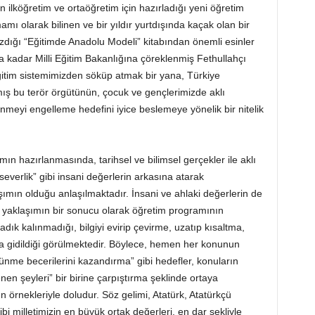
ın ilköğretim ve ortaöğretim için hazırladığı yeni öğretim
ı olarak bilinen ve bir yıldır yurtdışında kaçak olan bir
dığı “Eğitimde Anadolu Modeli” kitabından önemli esinler
 kadar Milli Eğitim Bakanlığına çöreklenmiş Fethullahçı
ğitim sistemimizden söküp atmak bir yana, Türkiye
ış bu terör örgütünün, çocuk ve gençlerimizde aklı
inmeyi engelleme hedefini iyice beslemeye yönelik bir nitelik
ın hazırlanmasında, tarihsel ve bilimsel gerçekler ile aklı
everlik” gibi insani değerlerin arkasına atarak
ımın olduğu anlaşılmaktadır. İnsani ve ahlaki değerlerin de
u yaklaşımın bir sonucu olarak öğretim programının
dık kalınmadığı, bilgiyi evirip çevirme, uzatıp kısaltma,
lara gidildiği görülmektedir. Böylece, hemen her konunun
üşünme becerilerini kazandırma” gibi hedefler, konuların
enen şeyleri” bir birine çarpıştırma şeklinde ortaya
 örnekleriyle doludur. Söz gelimi, Atatürk, Atatürkçü
i milletimizin en büyük ortak değerleri, en dar şekliyle