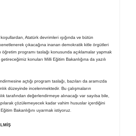
 koşullardan, Atatürk devrimleri ışığında ve bütün
e kenetlenerek çıkacağına inanan demokratik kitle örgütleri
dığı öğretim programı taslağı konusunda açıklamalar yapmak
etireceğimiz konuları Milli Eğitim Bakanlığına da yazılı
ndirmesine açtığı program taslağı, bazıları da aramızda
anlık düzeyinde incelenmektedir. Bu çalışmaların
ık tarafından değerlendirmeye alınacağı var sayılsa bile,
apılarak çözülemeyecek kadar vahim hususlar içerdiğini
 Eğitim Bakanlığını uyarmak istiyoruz.
İLMİŞ