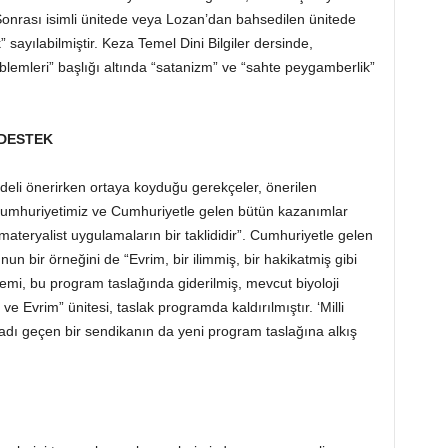
 Sonrası isimli ünitede veya Lozan’dan bahsedilen ünitede
k” sayılabilmiştir. Keza Temel Dini Bilgiler dersinde,
oblemleri” başlığı altında “satanizm” ve “sahte peygamberlik”
 DESTEK
li önerirken ortaya koyduğu gerekçeler, önerilen
Cumhuriyetimiz ve Cumhuriyetle gelen bütün kazanımlar
materyalist uygulamaların bir taklididir”. Cumhuriyetle gelen
nun bir örneğini de “Evrim, bir ilimmiş, bir hakikatmiş gibi
emi, bu program taslağında giderilmiş, mevcut biyoloji
 Evrim” ünitesi, taslak programda kaldırılmıştır. ‘Milli
 adı geçen bir sendikanın da yeni program taslağına alkış