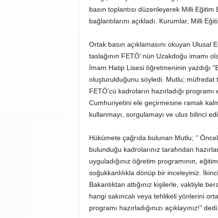
basın toplantısı düzenleyerek Milli Eğitim
bağlantılarını açıkladı. Kurumlar, Milli Eği
Ortak basın açıklamasını okuyan Ulusal 
taslağının FETÖ’ nün Uzakdoğu imamı olarak
İmam Hatip Lisesi öğretmeninin yazdığı “E
oluşturulduğunu söyledi. Mutlu; müfredat
FETÖ’cü kadroların hazırladığı programı 
Cumhuriyetini ele geçirmesine ramak kalm
kullanmayı, sorgulamayı ve ulus bilinci edi
Hükümete çağrıda bulunan Mutlu; ‘’ Öncelik
bulunduğu kadrolarınız tarafından hazırlan
uyguladığınız öğretim programının, eğitim
soğukkanlılıkla dönüp bir inceleyiniz. İkin
Bakanlıktan attığınız kişilerle, vaktiyle b
hangi sakıncalı veya tehlikeli yönlerini ort
programı hazırladığınızı açıklayınız!’’ dedi