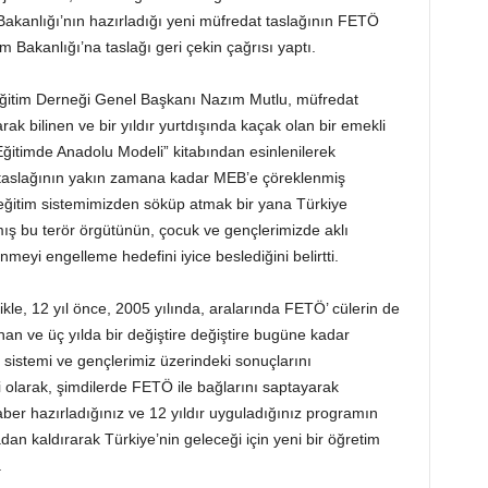
 Bakanlığı’nın hazırladığı yeni müfredat taslağının FETÖ
tim Bakanlığı’na taslağı geri çekin çağrısı yaptı.
Eğitim Derneği Genel Başkanı Nazım Mutlu, müfredat
 bilinen ve bir yıldır yurtdışında kaçak olan bir emekli
ğitimde Anadolu Modeli” kitabından esinlenilerek
 taslağının yakın zamana kadar MEB’e çöreklenmiş
eğitim sistemimizden söküp atmak bir yana Türkiye
ış bu terör örgütünün, çocuk ve gençlerimizde aklı
nmeyi engelleme hedefini iyice beslediğini belirtti.
le, 12 yıl önce, 2005 yılında, aralarında FETÖ’ cülerin de
an ve üç yılda bir değiştire değiştire bugüne kadar
 sistemi ve gençlerimiz üzerindeki sonuçlarını
ci olarak, şimdilerde FETÖ ile bağlarını saptayarak
eraber hazırladığınız ve 12 yıldır uyguladığınız programın
adan kaldırarak Türkiye’nin geleceği için yeni bir öğretim
.