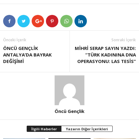
Önceki İçerik
Sonraki İçerik
ÖNCÜ GENÇLİK
MİHRİ SERAP SAYIN YAZDI:
ANTALYA’DA BAYRAK
“TÜRK KADININA DNA
DEĞİŞİMİ
OPERASYONU: LAS TESİS”
Öncü Gençlik
İlgili Haberler
Yazarın Diğer İçerikleri