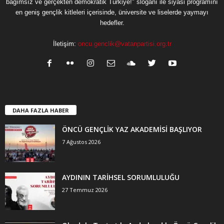
bağımsız ve gerçekten demokratik Türkiye!" sloganı ile siyasi programını
en geniş gençlik kitleleri içerisinde, üniversite ve liselerde yaymayı
hedefler.
İletişim:
oncu.genclik@vatanpartisi.org.tr
DAHA FAZLA HABER
ÖNCÜ GENÇLİK YAZ AKADEMİSİ BAŞLIYOR
7 Ağustos 2026
AYDININ TARİHSEL SORUMLULUĞU
27 Temmuz 2026