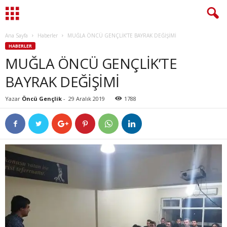
Ana Sayfa
Haberler
MUĞLA ÖNCÜ GENÇLİK’TE BAYRAK DEĞİŞİMİ
HABERLER
MUĞLA ÖNCÜ GENÇLİK’TE
BAYRAK DEĞİŞİMİ
Yazar
Öncü Gençlik
-
29 Aralık 2019
1788