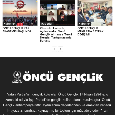
Haberler
Haberler
Haberler
ÖNCÜ GENÇLİK YAZ
Okuduk, Tartıştık,
ÖNCÜ GENÇLİK
AKADEMİSİ BAŞLIYOR
Aydınlandık: Öncü
MUĞLA’DA BAYRAK
Gençlik Almanya Teori
DEĞİŞİMİ
Dergisi Tartışmasında
Buluştu
Vatan Partisi’nin gençlik kolu olan Öncü Gençlik 17 Nisan 1994'te, o
zamanki adıyla İşçi Partisi’nin gençlik kolları olarak kurulmuştur. Öncü
Gençlik antiemperyalisttir, aydınlanma değerlerinden ve emekten yanadır.
İmtiyazsız, sınıfsız, kaynaşmış bir toplum için mücadele eder. "Tam