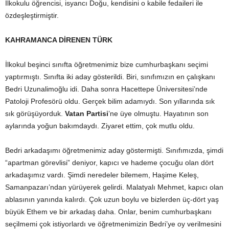
İlkokulu öğrencisi, isyancı Doğu, kendisini o kabile fedaileri ile
özdeşleştirmiştir.
KAHRAMANCA DİRENEN TÜRK
İlkokul beşinci sınıfta öğretmenimiz bize cumhurbaşkanı seçimi
yaptırmıştı. Sınıfta iki aday gösterildi. Biri, sınıfımızın en çalışkanı
Bedri Uzunalimoğlu idi. Daha sonra Hacettepe Üniversitesi’nde
Patoloji Profesörü oldu. Gerçek bilim adamıydı. Son yıllarında sık
sık görüşüyorduk.
Vatan Partisi
’ne üye olmuştu. Hayatının son
aylarında yoğun bakımdaydı. Ziyaret ettim, çok mutlu oldu.
Bedri arkadaşımı öğretmenimiz aday göstermişti. Sınıfımızda, şimdi
“apartman görevlisi” deniyor, kapıcı ve hademe çocuğu olan dört
arkadaşımız vardı. Şimdi neredeler bilemem, Haşime Keleş,
Samanpazarı’ndan yürüyerek gelirdi. Malatyalı Mehmet, kapıcı olan
ablasının yanında kalırdı. Çok uzun boylu ve bizlerden üç-dört yaş
büyük Ethem ve bir arkadaş daha. Onlar, benim cumhurbaşkanı
seçilmemi çok istiyorlardı ve öğretmenimizin Bedri’ye oy verilmesini