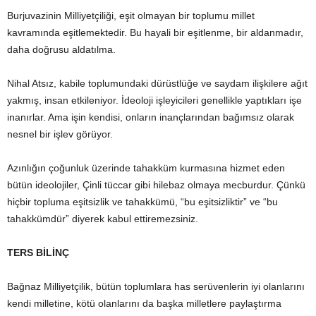
Burjuvazinin Milliyetçiliği, eşit olmayan bir toplumu millet
kavramında eşitlemektedir. Bu hayali bir eşitlenme, bir aldanmadır,
daha doğrusu aldatılma.
Nihal Atsız, kabile toplumundaki dürüstlüğe ve saydam ilişkilere ağıt
yakmış, insan etkileniyor. İdeoloji işleyicileri genellikle yaptıkları işe
inanırlar. Ama işin kendisi, onların inançlarından bağımsız olarak
nesnel bir işlev görüyor.
Azınlığın çoğunluk üzerinde tahakküm kurmasına hizmet eden
bütün ideolojiler, Çinli tüccar gibi hilebaz olmaya mecburdur. Çünkü
hiçbir topluma eşitsizlik ve tahakkümü, “bu eşitsizliktir” ve “bu
tahakkümdür” diyerek kabul ettiremezsiniz.
TERS BİLİNÇ
Bağnaz Milliyetçilik, bütün toplumlara has serüvenlerin iyi olanlarını
kendi milletine, kötü olanlarını da başka milletlere paylaştırma