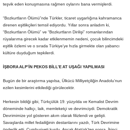
teşvik eden konuşmasına rağmen oylarını bana vermişlerdi.
“Bozkurtların Ölümü”nde Türkler, ticaret uygarlığına kahramanca
direnen eşitlikçileri temsil ediyordu. Yıllar sonra anladım ki,
“Bozkurtların Ölümü” ve “Bozkurtların Dirilişi” romanlarından
rüyalarıma girecek kadar etkilenmemin nedeni, çocuk bilincimdeki
eşitlik özlemi ve o sırada Türkiye’ye hızla girmekte olan yabancı
kültüre duyduğum tepkilerdi.
İŞBORA ALP’İN PEKOS BİLL’E AT UŞAĞI YAPILMASI
Bugün de bir araştırma yapılsa, Ülkücü Milliyetçiliğin Anadolu’nun
ezilen kesimlerini etkilediği görülecektir.
Herkesin bildiği gibi, Türkçülük 19. yüzyılda ve Kemalist Devrim
döneminde halkçı, laik, memleketçi ve devrimciydi. Demokratik
Devrimimize yol gösteren akım olarak filizlendi ve gelişti.
Savaşlarda millet fedailiğinin destanlarını yazdı, Türk Devrimine
önderlik etti, Cumhuriyeti kurdu. Ancak Atatürk’ten sonra, İkinci