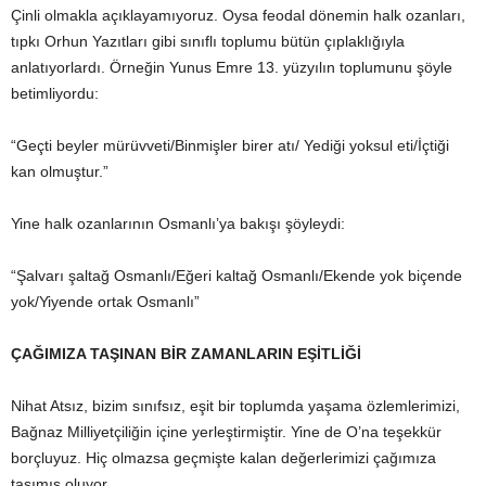
Çinli olmakla açıklayamıyoruz. Oysa feodal dönemin halk ozanları,
tıpkı Orhun Yazıtları gibi sınıflı toplumu bütün çıplaklığıyla
anlatıyorlardı. Örneğin Yunus Emre 13. yüzyılın toplumunu şöyle
betimliyordu:
“Geçti beyler mürüvveti/Binmişler birer atı/ Yediği yoksul eti/İçtiği
kan olmuştur.”
Yine halk ozanlarının Osmanlı’ya bakışı şöyleydi:
“Şalvarı şaltağ Osmanlı/Eğeri kaltağ Osmanlı/Ekende yok biçende
yok/Yiyende ortak Osmanlı”
ÇAĞIMIZA TAŞINAN BİR ZAMANLARIN EŞİTLİĞİ
Nihat Atsız, bizim sınıfsız, eşit bir toplumda yaşama özlemlerimizi,
Bağnaz Milliyetçiliğin içine yerleştirmiştir. Yine de O’na teşekkür
borçluyuz. Hiç olmazsa geçmişte kalan değerlerimizi çağımıza
taşımış oluyor.