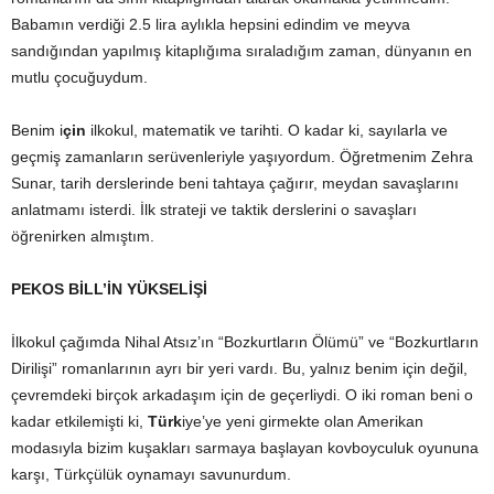
Babamın verdiği 2.5 lira aylıkla hepsini edindim ve meyva
sandığından yapılmış kitaplığıma sıraladığım zaman, dünyanın en
mutlu çocuğuydum.
Benim i
çin
ilkokul, matematik ve tarihti. O kadar ki, sayılarla ve
geçmiş zamanların serüvenleriyle yaşıyordum. Öğretmenim Zehra
Sunar, tarih derslerinde beni tahtaya çağırır, meydan savaşlarını
anlatmamı isterdi. İlk strateji ve taktik derslerini o savaşları
öğrenirken almıştım.
PEKOS BİLL’İN YÜKSELİŞİ
İlkokul çağımda Nihal Atsız’ın “Bozkurtların Ölümü” ve “Bozkurtların
Dirilişi” romanlarının ayrı bir yeri vardı. Bu, yalnız benim için değil,
çevremdeki birçok arkadaşım için de geçerliydi. O iki roman beni o
kadar etkilemişti ki,
Türk
iye’ye yeni girmekte olan Amerikan
modasıyla bizim kuşakları sarmaya başlayan kovboyculuk oyununa
karşı, Türkçülük oynamayı savunurdum.