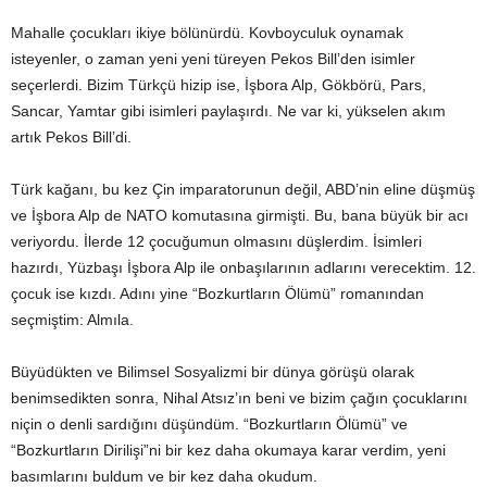
Mahalle çocukları ikiye bölünürdü. Kovboyculuk oynamak
isteyenler, o zaman yeni yeni türeyen Pekos Bill’den isimler
seçerlerdi. Bizim Türkçü hizip ise, İşbora Alp, Gökbörü, Pars,
Sancar, Yamtar gibi isimleri paylaşırdı. Ne var ki, yükselen akım
artık Pekos Bill’di.
Türk kağanı, bu kez Çin imparatorunun değil, ABD’nin eline düşmüş
ve İşbora Alp de NATO komutasına girmişti. Bu, bana büyük bir acı
veriyordu. İlerde 12 çocuğumun olmasını düşlerdim. İsimleri
hazırdı, Yüzbaşı İşbora Alp ile onbaşılarının adlarını verecektim. 12.
çocuk ise kızdı. Adını yine “Bozkurtların Ölümü” romanından
seçmiştim: Almıla.
Büyüdükten ve Bilimsel Sosyalizmi bir dünya görüşü olarak
benimsedikten sonra, Nihal Atsız’ın beni ve bizim çağın çocuklarını
niçin o denli sardığını düşündüm. “Bozkurtların Ölümü” ve
“Bozkurtların Dirilişi”ni bir kez daha okumaya karar verdim, yeni
basımlarını buldum ve bir kez daha okudum.