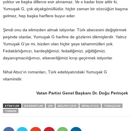
yoktur ve başka dillerce esir alınamaz. Ve o kadar bize aittir ki,
Yumuşak G, çok alçakgönüllüdür, hiçbir zaman bir sözcüğün başına
gelmez, hep başka harflere buyur eder.
Şimdi onu da elimizden almak istiyorlar. Türk abecesini değiştirmek
peşinde olanlar, Yumuşak G harfine de gözlerini dikmişlerdir. Yalnız
Yumuşak G’ye mi, bizden olan hiçbir şeye tahammülleri yok.
Fedakârlığımızı, kardeşliğimizi, fedailiğimizi, yiğitliğimizi,
dayanışmacılığımızı, elseverliğimizi kırıp geçirmek istiyorlar.
Nihal Atsız’ın romanları, Türk edebiyatındaki Yumuşak G
vitaminidir.
Vatan Partisi Genel Başkanı
Dr. Doğu Perinçek
ETIKETLER
BOZKURTLAR
ÇIN
MILLIYETÇILIK
NIHAL ATSIZ
TÜRKÇÜLÜK
TÜRKIYE