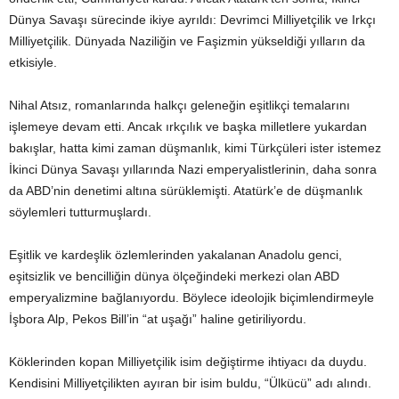
Dünya Savaşı sürecinde ikiye ayrıldı: Devrimci Milliyetçilik ve Irkçı
Milliyetçilik. Dünyada Naziliğin ve Faşizmin yükseldiği yılların da
etkisiyle.
Nihal Atsız, romanlarında halkçı geleneğin eşitlikçi temalarını
işlemeye devam etti. Ancak ırkçılık ve başka milletlere yukardan
bakışlar, hatta kimi zaman düşmanlık, kimi Türkçüleri ister istemez
İkinci Dünya Savaşı yıllarında Nazi emperyalistlerinin, daha sonra
da ABD’nin denetimi altına sürüklemişti. Atatürk’e de düşmanlık
söylemleri tutturmuşlardı.
Eşitlik ve kardeşlik özlemlerinden yakalanan Anadolu genci,
eşitsizlik ve bencilliğin dünya ölçeğindeki merkezi olan ABD
emperyalizmine bağlanıyordu. Böylece ideolojik biçimlendirmeyle
İşbora Alp, Pekos Bill’in “at uşağı” haline getiriliyordu.
Köklerinden kopan Milliyetçilik isim değiştirme ihtiyacı da duydu.
Kendisini Milliyetçilikten ayıran bir isim buldu, “Ülkücü” adı alındı.