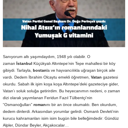
Sanıyorum altı yaşımdaydım, 1948 yılı olabilir. O
zaman
İstanbul
Küçükyalı Altıntepe’nin Tepe mahallesi bir köy
gibiydi. Tarlayla,
bostan
la ve hayvancılıkla uğraşan birçok aile
vardı. Dedem İbrahim Olcaytu emekli öğretmen,
Vatan
gazetesi
okurdu. Sabah ilk işim koşa koşa Altıntepe’deki gazeteciye gider,
Vatan’ı soluk soluğa getirirdim. Bu heyecanımın nedeni, o zaman
dizi olarak yayımlanan Feridun Fazıl Tülbentçi’nin
“Osmanoğulları”
roman
ını bir an önce okumaktı. Ben okurdum,
dedem dinlerdi. Arkasından yorumlar gelirdi. Osmanlı Devleti’nin
kurucu kahramanları isim isim bugün bile belleğimdedir: Gündüz
Alpler, Dündar Beyler, Akçakocalar…