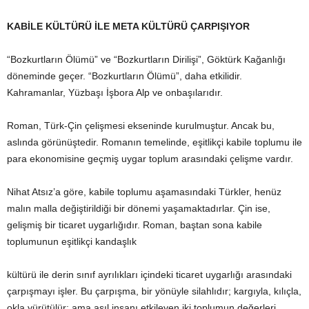
KABİLE KÜLTÜRÜ İLE META KÜLTÜRÜ ÇARPIŞIYOR
“Bozkurtların Ölümü” ve “Bozkurtların Dirilişi”, Göktürk Kağanlığı
döneminde geçer. “Bozkurtların Ölümü”, daha etkilidir.
Kahramanlar, Yüzbaşı İşbora Alp ve onbaşılarıdır.
Roman, Türk-Çin çelişmesi ekseninde kurulmuştur. Ancak bu,
aslında görünüştedir. Romanın temelinde, eşitlikçi kabile toplumu ile
para ekonomisine geçmiş uygar toplum arasındaki çelişme vardır.
Nihat Atsız’a göre, kabile toplumu aşamasındaki Türkler, henüz
malın malla değiştirildiği bir dönemi yaşamaktadırlar. Çin ise,
gelişmiş bir ticaret uygarlığıdır. Roman, baştan sona kabile
toplumunun eşitlikçi kandaşlık
kültürü ile derin sınıf ayrılıkları içindeki ticaret uygarlığı arasındaki
çarpışmayı işler. Bu çarpışma, bir yönüyle silahlıdır; kargıyla, kılıçla,
okla yürütülür; ama asıl insanı etkileyen iki toplumun değerleri