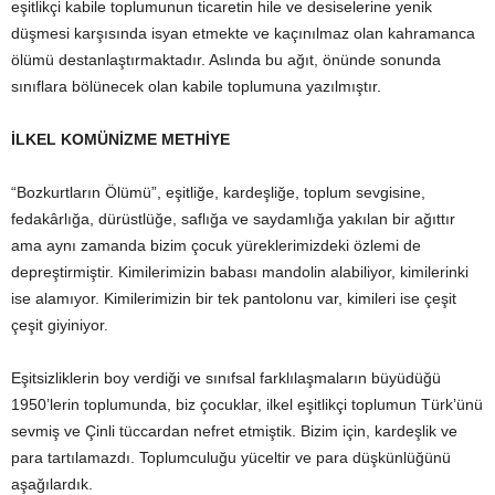
eşitlikçi kabile toplumunun ticaretin hile ve desiselerine yenik
düşmesi karşısında isyan etmekte ve kaçınılmaz olan kahramanca
ölümü destanlaştırmaktadır. Aslında bu ağıt, önünde sonunda
sınıflara bölünecek olan kabile toplumuna yazılmıştır.
İLKEL KOMÜNİZME METHİYE
“Bozkurtların Ölümü”, eşitliğe, kardeşliğe, toplum sevgisine,
fedakârlığa, dürüstlüğe, saflığa ve saydamlığa yakılan bir ağıttır
ama aynı zamanda bizim çocuk yüreklerimizdeki özlemi de
depreştirmiştir. Kimilerimizin babası mandolin alabiliyor, kimilerinki
ise alamıyor. Kimilerimizin bir tek pantolonu var, kimileri ise çeşit
çeşit giyiniyor.
Eşitsizliklerin boy verdiği ve sınıfsal farklılaşmaların büyüdüğü
1950’lerin toplumunda, biz çocuklar, ilkel eşitlikçi toplumun Türk’ünü
sevmiş ve Çinli tüccardan nefret etmiştik. Bizim için, kardeşlik ve
para tartılamazdı. Toplumculuğu yüceltir ve para düşkünlüğünü
aşağılardık.