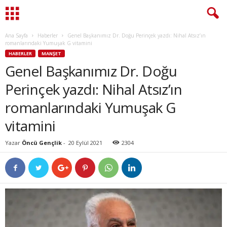
Ana Sayfa
Haberler
Genel Başkanımız Dr. Doğu Perinçek yazdı: Nihal Atsız’ın
romanlarındaki Yumuşak G vitamini
HABERLER
MANŞET
Genel Başkanımız Dr. Doğu
Perinçek yazdı: Nihal Atsız’ın
romanlarındaki Yumuşak G
vitamini
Yazar
Öncü Gençlik
-
20 Eylül 2021
2304