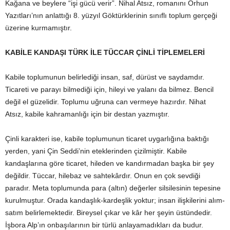
Kağana ve beylere “işi gücü verir”. Nihal Atsız, romanını Orhun
Yazıtları’nın anlattığı 8. yüzyıl Göktürklerinin sınıflı toplum gerçeği
üzerine kurmamıştır.
KABİLE KANDAŞI TÜRK İLE TÜCCAR ÇİNLİ TİPLEMELERİ
Kabile toplumunun belirlediği insan, saf, dürüst ve saydamdır.
Ticareti ve parayı bilmediği için, hileyi ve yalanı da bilmez. Bencil
değil el güzelidir. Toplumu uğruna can vermeye hazırdır. Nihat
Atsız, kabile kahramanlığı için bir destan yazmıştır.
Çinli karakteri ise, kabile toplumunun ticaret uygarlığına baktığı
yerden, yani Çin Seddi’nin eteklerinden çizilmiştir. Kabile
kandaşlarına göre ticaret, hileden ve kandırmadan başka bir şey
değildir. Tüccar, hilebaz ve sahtekârdır. Onun en çok sevdiği
paradır. Meta toplumunda para (altın) değerler silsilesinin tepesine
kurulmuştur. Orada kandaşlık-kardeşlik yoktur; insan ilişkilerini alım-
satım belirlemektedir. Bireysel çıkar ve kâr her şeyin üstündedir.
İşbora Alp’ın onbaşılarının bir türlü anlayamadıkları da budur.