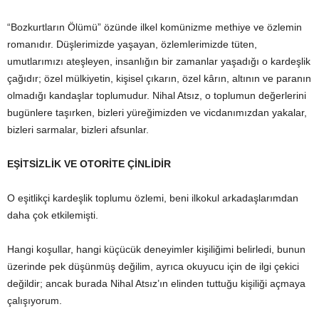
“Bozkurtların Ölümü” özünde ilkel komünizme methiye ve özlemin
romanıdır. Düşlerimizde yaşayan, özlemlerimizde tüten,
umutlarımızı ateşleyen, insanlığın bir zamanlar yaşadığı o kardeşlik
çağıdır; özel mülkiyetin, kişisel çıkarın, özel kârın, altının ve paranın
olmadığı kandaşlar toplumudur. Nihal Atsız, o toplumun değerlerini
bugünlere taşırken, bizleri yüreğimizden ve vicdanımızdan yakalar,
bizleri sarmalar, bizleri afsunlar.
EŞİTSİZLİK VE OTORİTE ÇİNLİDİR
O eşitlikçi kardeşlik toplumu özlemi, beni ilkokul arkadaşlarımdan
daha çok etkilemişti.
Hangi koşullar, hangi küçücük deneyimler kişiliğimi belirledi, bunun
üzerinde pek düşünmüş değilim, ayrıca okuyucu için de ilgi çekici
değildir; ancak burada Nihal Atsız’ın elinden tuttuğu kişiliği açmaya
çalışıyorum.