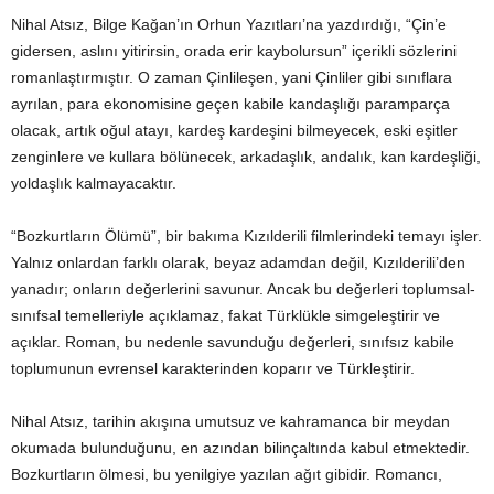
Nihal Atsız, Bilge Kağan’ın Orhun Yazıtları’na yazdırdığı, “Çin’e
gidersen, aslını yitirirsin, orada erir kaybolursun” içerikli sözlerini
romanlaştırmıştır. O zaman Çinlileşen, yani Çinliler gibi sınıflara
ayrılan, para ekonomisine geçen kabile kandaşlığı paramparça
olacak, artık oğul atayı, kardeş kardeşini bilmeyecek, eski eşitler
zenginlere ve kullara bölünecek, arkadaşlık, andalık, kan kardeşliği,
yoldaşlık kalmayacaktır.
“Bozkurtların Ölümü”, bir bakıma Kızılderili filmlerindeki temayı işler.
Yalnız onlardan farklı olarak, beyaz adamdan değil, Kızılderili’den
yanadır; onların değerlerini savunur. Ancak bu değerleri toplumsal-
sınıfsal temelleriyle açıklamaz, fakat Türklükle simgeleştirir ve
açıklar. Roman, bu nedenle savunduğu değerleri, sınıfsız kabile
toplumunun evrensel karakterinden koparır ve Türkleştirir.
Nihal Atsız, tarihin akışına umutsuz ve kahramanca bir meydan
okumada bulunduğunu, en azından bilinçaltında kabul etmektedir.
Bozkurtların ölmesi, bu yenilgiye yazılan ağıt gibidir. Romancı,