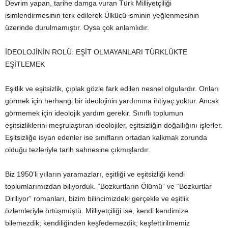
Devrim yapan, tarihe damga vuran Türk Milliyetçiliği
isimlendirmesinin terk edilerek Ülkücü isminin yeğlenmesinin
üzerinde durulmamıştır. Oysa çok anlamlıdır.
İDEOLOJİNİN ROLÜ: EŞİT OLMAYANLARI TÜRKLÜKTE
EŞİTLEMEK
Eşitlik ve eşitsizlik, çıplak gözle fark edilen nesnel olgulardır. Onları
görmek için herhangi bir ideolojinin yardımına ihtiyaç yoktur. Ancak
görmemek için ideolojik yardım gerekir. Sınıflı toplumun
eşitsizliklerini meşrulaştıran ideolojiler, eşitsizliğin doğallığını işlerler.
Eşitsizliğe isyan edenler ise sınıfların ortadan kalkmak zorunda
olduğu tezleriyle tarih sahnesine çıkmışlardır.
Biz 1950’li yılların yaramazları, eşitliği ve eşitsizliği kendi
toplumlarımızdan biliyorduk. “Bozkurtların Ölümü” ve “Bozkurtlar
Diriliyor” romanları, bizim bilincimizdeki gerçekle ve eşitlik
özlemleriyle örtüşmüştü. Milliyetçiliği ise, kendi kendimize
bilemezdik; kendiliğinden keşfedemezdik; keşfettirilmemiz