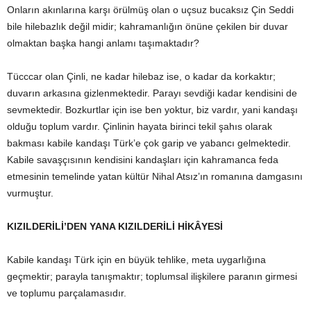
Onların akınlarına karşı örülmüş olan o uçsuz bucaksız Çin Seddi
bile hilebazlık değil midir; kahramanlığın önüne çekilen bir duvar
olmaktan başka hangi anlamı taşımaktadır?
Tücccar olan Çinli, ne kadar hilebaz ise, o kadar da korkaktır;
duvarın arkasına gizlenmektedir. Parayı sevdiği kadar kendisini de
sevmektedir. Bozkurtlar için ise ben yoktur, biz vardır, yani kandaşı
olduğu toplum vardır. Çinlinin hayata birinci tekil şahıs olarak
bakması kabile kandaşı Türk’e çok garip ve yabancı gelmektedir.
Kabile savaşçısının kendisini kandaşları için kahramanca feda
etmesinin temelinde yatan kültür Nihal Atsız’ın romanına damgasını
vurmuştur.
KIZILDERİLİ’DEN YANA KIZILDERİLİ HİKÂYESİ
Kabile kandaşı Türk için en büyük tehlike, meta uygarlığına
geçmektir; parayla tanışmaktır; toplumsal ilişkilere paranın girmesi
ve toplumu parçalamasıdır.