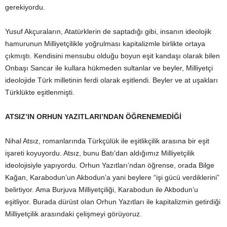
gerekiyordu.
Yusuf Akçuraların, Atatürklerin de saptadığı gibi, insanın ideolojik
hamurunun Milliyetçilikle yoğrulması kapitalizmle birlikte ortaya
çıkmıştı. Kendisini mensubu olduğu boyun eşit kandaşı olarak bilen
Onbaşı Sancar ile kullara hükmeden sultanlar ve beyler, Milliyetçi
ideolojide Türk milletinin ferdi olarak eşitlendi. Beyler ve at uşakları
Türklükte eşitlenmişti.
ATSIZ’IN ORHUN YAZITLARI’NDAN ÖĞRENEMEDİĞİ
Nihal Atsız, romanlarında Türkçülük ile eşitlikçilik arasına bir eşit
işareti koyuyordu. Atsız, bunu Batı’dan aldığımız Milliyetçilik
ideolojisiyle yapıyordu. Orhun Yazıtları’ndan öğrense, orada Bilge
Kağan, Karabodun’un Akbodun’a yani beylere “işi gücü verdiklerini”
belirtiyor. Ama Burjuva Milliyetçiliği, Karabodun ile Akbodun’u
eşitliyor. Burada dürüst olan Orhun Yazıtları ile kapitalizmin getirdiği
Milliyetçilik arasındaki çelişmeyi görüyoruz.