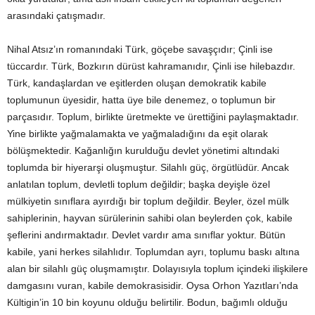
arasındaki çatışmadır.
Nihal Atsız’ın romanındaki Türk, göçebe savaşçıdır; Çinli ise
tüccardır. Türk, Bozkırın dürüst kahramanıdır, Çinli ise hilebazdır.
Türk, kandaşlardan ve eşitlerden oluşan demokratik kabile
toplumunun üyesidir, hatta üye bile denemez, o toplumun bir
parçasıdır. Toplum, birlikte üretmekte ve ürettiğini paylaşmaktadır.
Yine birlikte yağmalamakta ve yağmaladığını da eşit olarak
bölüşmektedir. Kağanlığın kurulduğu devlet yönetimi altındaki
toplumda bir hiyerarşi oluşmuştur. Silahlı güç, örgütlüdür. Ancak
anlatılan toplum, devletli toplum değildir; başka deyişle özel
mülkiyetin sınıflara ayırdığı bir toplum değildir. Beyler, özel mülk
sahiplerinin, hayvan sürülerinin sahibi olan beylerden çok, kabile
şeflerini andırmaktadır. Devlet vardır ama sınıflar yoktur. Bütün
kabile, yani herkes silahlıdır. Toplumdan ayrı, toplumu baskı altına
alan bir silahlı güç oluşmamıştır. Dolayısıyla toplum içindeki ilişkilere
damgasını vuran, kabile demokrasisidir. Oysa Orhon Yazıtları’nda
Kültigin’in 10 bin koyunu olduğu belirtilir. Bodun, bağımlı olduğu