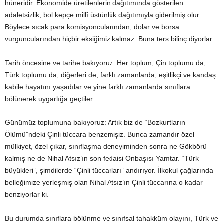
hüneridir. Ekonomide üretilenlerin dağıtımında gösterilen
adaletsizlik, bol kepçe millî üstünlük dağıtımıyla giderilmiş olur.
Böylece sıcak para komisyoncularından, dolar ve borsa
vurguncularından hiçbir eksiğimiz kalmaz. Buna ters bilinç diyorlar.
Tarih öncesine ve tarihe bakıyoruz: Her toplum, Çin toplumu da,
Türk toplumu da, diğerleri de, farklı zamanlarda, eşitlikçi ve kandaş
kabile hayatını yaşadılar ve yine farklı zamanlarda sınıflara
bölünerek uygarlığa geçtiler.
Günümüz toplumuna bakıyoruz: Artık biz de “Bozkurtların
Ölümü”ndeki Çinli tüccara benzemişiz. Bunca zamandır özel
mülkiyet, özel çıkar, sınıflaşma deneyiminden sonra ne Gökbörü
kalmış ne de Nihal Atsız’ın son fedaisi Onbaşısı Yamtar. “Türk
büyükleri”, şimdilerde “Çinli tüccarları” andırıyor. İlkokul çağlarında
belleğimize yerleşmiş olan Nihal Atsız’ın Çinli tüccarına o kadar
benziyorlar ki.
Bu durumda sınıflara bölünme ve sınıfsal tahakküm olayını, Türk ve