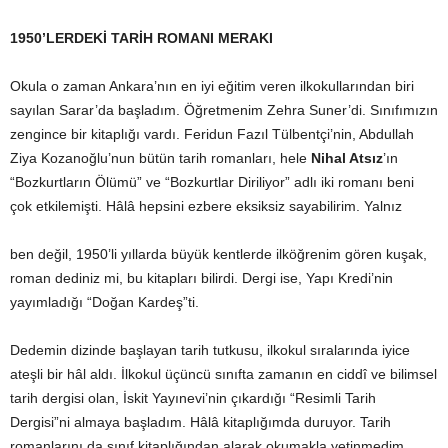
1950’LERDEKİ TARİH ROMANI MERAKI
Okula o zaman Ankara’nın en iyi eğitim veren ilkokullarından biri
sayılan Sarar’da başladım. Öğretmenim Zehra Suner’di. Sınıfımızın
zengince bir kitaplığı vardı. Feridun Fazıl Tülbentçi’nin, Abdullah
Ziya Kozanoğlu’nun bütün tarih romanları, hele
Nihal Atsız
’ın
“Bozkurtların Ölümü” ve “Bozkurtlar Diriliyor” adlı iki romanı beni
çok etkilemişti. Hâlâ hepsini ezbere eksiksiz sayabilirim. Yalnız
ben değil, 1950’li yıllarda büyük kentlerde ilköğrenim gören kuşak,
roman dediniz mi, bu kitapları bilirdi. Dergi ise, Yapı Kredi’nin
yayımladığı “Doğan Kardeş”ti.
Dedemin dizinde başlayan tarih tutkusu, ilkokul sıralarında iyice
ateşli bir hâl aldı. İlkokul üçüncü sınıfta zamanın en ciddî ve bilimsel
tarih dergisi olan, İskit Yayınevi’nin çıkardığı “Resimli Tarih
Dergisi”ni almaya başladım. Hâlâ kitaplığımda duruyor. Tarih
romanlarını da sınıf kitaplığından alarak okumakla yetinmedim.