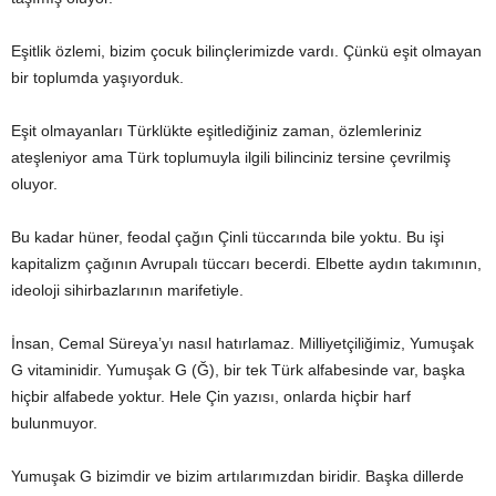
Eşitlik özlemi, bizim çocuk bilinçlerimizde vardı. Çünkü eşit olmayan
bir toplumda yaşıyorduk.
Eşit olmayanları Türklükte eşitlediğiniz zaman, özlemleriniz
ateşleniyor ama Türk toplumuyla ilgili bilinciniz tersine çevrilmiş
oluyor.
Bu kadar hüner, feodal çağın Çinli tüccarında bile yoktu. Bu işi
kapitalizm çağının Avrupalı tüccarı becerdi. Elbette aydın takımının,
ideoloji sihirbazlarının marifetiyle.
İnsan, Cemal Süreya’yı nasıl hatırlamaz. Milliyetçiliğimiz, Yumuşak
G vitaminidir. Yumuşak G (Ğ), bir tek Türk alfabesinde var, başka
hiçbir alfabede yoktur. Hele Çin yazısı, onlarda hiçbir harf
bulunmuyor.
Yumuşak G bizimdir ve bizim artılarımızdan biridir. Başka dillerde