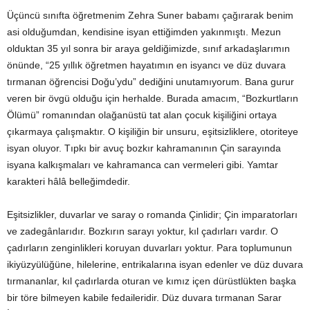
Üçüncü sınıfta öğretmenim Zehra Suner babamı çağırarak benim
asi olduğumdan, kendisine isyan ettiğimden yakınmıştı. Mezun
olduktan 35 yıl sonra bir araya geldiğimizde, sınıf arkadaşlarımın
önünde, “25 yıllık öğretmen hayatımın en isyancı ve düz duvara
tırmanan öğrencisi Doğu’ydu” dediğini unutamıyorum. Bana gurur
veren bir övgü olduğu için herhalde. Burada amacım, “Bozkurtların
Ölümü” romanından olağanüstü tat alan çocuk kişiliğini ortaya
çıkarmaya çalışmaktır. O kişiliğin bir unsuru, eşitsizliklere, otoriteye
isyan oluyor. Tıpkı bir avuç bozkır kahramanının Çin sarayında
isyana kalkışmaları ve kahramanca can vermeleri gibi. Yamtar
karakteri hâlâ belleğimdedir.
Eşitsizlikler, duvarlar ve saray o romanda Çinlidir; Çin imparatorları
ve zadegânlarıdır. Bozkırın sarayı yoktur, kıl çadırları vardır. O
çadırların zenginlikleri koruyan duvarları yoktur. Para toplumunun
ikiyüzyülüğüne, hilelerine, entrikalarına isyan edenler ve düz duvara
tırmananlar, kıl çadırlarda oturan ve kımız içen dürüstlükten başka
bir töre bilmeyen kabile fedaileridir. Düz duvara tırmanan Sarar