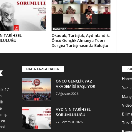
Haberler
N TARİHSEL
Okuduk, Tartıştık, Aydınlandık:
MLULUĞU
Öncü Gençlik Almanya Teori
Dergisi Tartışmasında Buluştu
DAHA FAZLA HABER
PO
Haber
ÖNCÜ GENÇLİK YAZ
AKADEMİSİ BAŞLIYOR
Yazıla
lik 17
7 Ağustos 2026
n
Manş
ik
Video
e
AYDININ TARİHSEL
SORUMLULUĞU
Bilim
şmış
 ve
27 Temmuz 2026
Türk 
asi
Empe