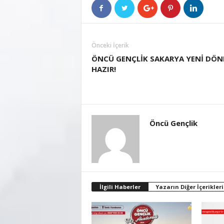
Önceki İçerik
ÖNCÜ GENÇLİK SAKARYA YENİ DÖ
HAZIR!
Öncü Gençlik
İlgili Haberler
Yazarın Diğer İçerikleri