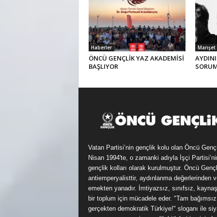
Haberler
Manşet
ÖNCÜ GENÇLİK YAZ AKADEMİSİ
AYDINI
BAŞLIYOR
SORU
Vatan Partisi’nin gençlik kolu olan Öncü Genç
Nisan 1994'te, o zamanki adıyla İşçi Partisi’ni
gençlik kolları olarak kurulmuştur. Öncü Gençl
antiemperyalisttir, aydınlanma değerlerinden v
emekten yanadır. İmtiyazsız, sınıfsız, kayna
bir toplum için mücadele eder. "Tam bağımsız
gerçekten demokratik Türkiye!" sloganı ile siy