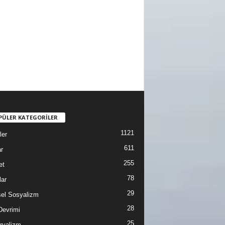
PÜLER KATEGORİLER
1121
ler
611
r
255
et
78
lar
29
sel Sosyalizm
28
Devrimi
25
ryalizm