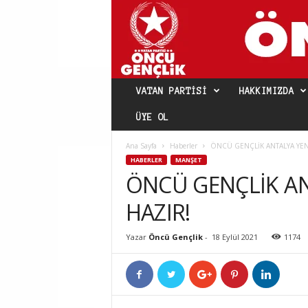
VATAN PARTISI
HAKKIMIZDA
ÜYE OL
Ana Sayfa
Haberler
ÖNCÜ GENÇLİK ANTALYA YE
HABERLER
MANŞET
ÖNCÜ GENÇLİK A
HAZIR!
Yazar
Öncü Gençlik
-
18 Eylül 2021
1174