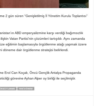
me 2 gün süren “Genişletilmiş İl Yönetim Kurulu Toplantısı”
anistan’ın ABD emperyalizmine karşı verdiği bağımsızlık
lişkin Vatan Partisi’nin çözümleri tartışıldı. Aynı zamanda
 yüze eğitimin başlamasıyla örgütlenme atağı yapmak üzere
 döneme dair örgütlenme stratejisi belirlendi.
evine Erol Can Koçak, Öncü Gençlik Antalya Propaganda
iliği görevine Ayhan Alper oy birliği ile seçilmiştir.
ÖRGÜTLENME
YENI DÖNEM