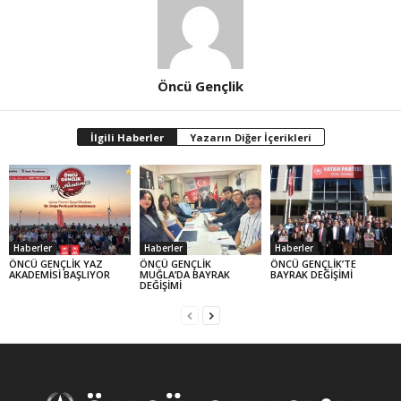
Öncü Gençlik
İlgili Haberler
Yazarın Diğer İçerikleri
Haberler
Haberler
Haberler
ÖNCÜ GENÇLİK YAZ
ÖNCÜ GENÇLİK
ÖNCÜ GENÇLİK’TE
AKADEMİSİ BAŞLIYOR
MUĞLA’DA BAYRAK
BAYRAK DEĞİŞİMİ
DEĞİŞİMİ