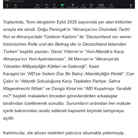
Toplantıda, Teori dergisinin Eylül 2025 sayısında yer alan bölümler
sırayla ele alındı. Doğu Perinçek’in
“Almanya’nın Önündeki Tarihî
Rol ve Almanya’daki Türklerin Katılımı”
ile
“Deutschland vor seiner
historischen Rolle und der Beitrag der in Deutschland lebenden
Türken”
başlıklı yazıları, Deniz Yıldırım’ın
“Yeni Atlantik’e Karşı
Almanya’nın Yeni Aydınlanması”,
Ali Mercan’ın
“Almanya’da
Yükselen Milliyetçiliğin Kökleri ve Geleceği”,
Kaan
Karagöz’ün
“AfD’ye Sistem Dışı Bir Bakış: Atlantikçiliğin Reddi”
, Can
Çakır’ın
“Atlantik Solculuğuna Karşı Tepkiden Partiye: Sahra
Wagenknecht İttifakı”
ve Cengiz Köse’nin
“AfD Kuşatmayı Yarabilir
mi?”
başlıklı makaleleri önceden görevlendirilen arkadaşlar
tarafından özetlenerek sunuldu. Sunumların ardından her makale
içerik bakımından analiz edilerek kapsamlı biçimde tartışmaya
açıldı.
Katılımcılar, ele alınan metinleri yalnızca okumakla yetinmeyip,