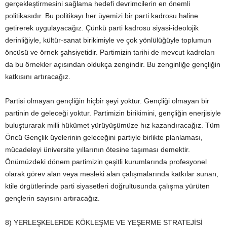
gerçekleştirmesini sağlama hedefi devrimcilerin en önemli
politikasıdır. Bu politikayı her üyemizi bir parti kadrosu haline
getirerek uygulayacağız. Çünkü parti kadrosu siyasi-ideolojik
derinliğiyle, kültür-sanat birikimiyle ve çok yönlülüğüyle toplumun
öncüsü ve örnek şahsiyetidir. Partimizin tarihi de mevcut kadroları
da bu örnekler açısından oldukça zengindir. Bu zenginliğe gençliğin
katkısını artıracağız.
Partisi olmayan gençliğin hiçbir şeyi yoktur. Gençliği olmayan bir
partinin de geleceği yoktur. Partimizin birikimini, gençliğin enerjisiyle
buluşturarak milli hükümet yürüyüşümüze hız kazandıracağız. Tüm
Öncü Gençlik üyelerinin geleceğini partiyle birlikte planlaması,
mücadeleyi üniversite yıllarının ötesine taşıması demektir.
Önümüzdeki dönem partimizin çeşitli kurumlarında profesyonel
olarak görev alan veya mesleki alan çalışmalarında katkılar sunan,
ktile örgütlerinde parti siyasetleri doğrultusunda çalışma yürüten
gençlerin sayısını artıracağız.
8) YERLEŞKELERDE KÖKLEŞME VE YEŞERME STRATEJİSİ