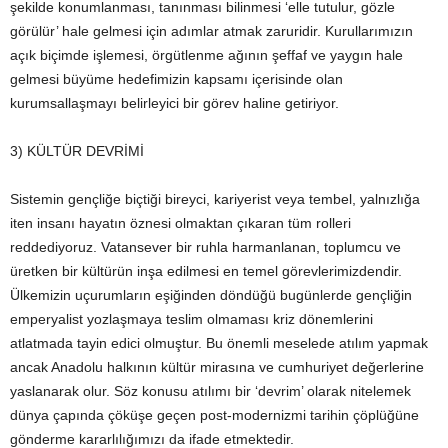
şekilde konumlanması, tanınması bilinmesi ‘elle tutulur, gözle
görülür’ hale gelmesi için adımlar atmak zaruridir. Kurullarımızın
açık biçimde işlemesi, örgütlenme ağının şeffaf ve yaygın hale
gelmesi büyüme hedefimizin kapsamı içerisinde olan
kurumsallaşmayı belirleyici bir görev haline getiriyor.
3) KÜLTÜR DEVRİMİ
Sistemin gençliğe biçtiği bireyci, kariyerist veya tembel, yalnızlığa
iten insanı hayatın öznesi olmaktan çıkaran tüm rolleri
reddediyoruz. Vatansever bir ruhla harmanlanan, toplumcu ve
üretken bir kültürün inşa edilmesi en temel görevlerimizdendir.
Ülkemizin uçurumların eşiğinden döndüğü bugünlerde gençliğin
emperyalist yozlaşmaya teslim olmaması kriz dönemlerini
atlatmada tayin edici olmuştur. Bu önemli meselede atılım yapmak
ancak Anadolu halkının kültür mirasına ve cumhuriyet değerlerine
yaslanarak olur. Söz konusu atılımı bir ‘devrim’ olarak nitelemek
dünya çapında çöküşe geçen post-modernizmi tarihin çöplüğüne
gönderme kararlılığımızı da ifade etmektedir.