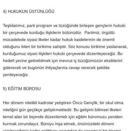
4) HUKUKUN ÜSTÜNLÜĞÜ
Teşkilatımız, parti program ve tüzüğünde birleşen gençlerin hukuki
bir çerçevede kurduğu ilişkilerin bütünüdür. Partimiz, örgütlü
mücadelede siyasi ilkeler kadar hukuk kaidelerinin de önemli
olduğunu bilen bir birikime sahiptir. Söz konusu birikime yaslanarak,
kurduğumuz siyasi ilişkileri hukuki çerçevede düzenleyeceğiz. Bu
hedefi yerine getirebilmek için mevcut iç tüzüğümüzün eksiklerini
giderecek ve bugünün ihtiyaçlarına cevap verecek şekilde
yenileyeceğiz.
5) EĞİTİM BÜROSU
Her dönem nitelikli kadrolar yetiştiren Öncü Gençlik, bir okul olma
niteliğini gün geçtikçe geliştirmektedir. Bu gelişimi bilimsel ilkeleri
temel alan bir biçimde düzenlemek için eğitim büromuzu yeniden
kurmak zorundayız. Büroyu inşa etmek, önümüzdeki dönem
yürüteceğimiz kadro politikası açısından da yaşamsal bir öneme