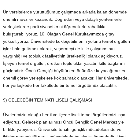
Üniversitelerde yürüttüğümüz çalışmada arkada kalan dönemde
önemli mevziler kazandık. Doğrudan veya dolaylı yöntemlerle
yerleşkelerde parti siyasetlerini öğrencilerle rahatlıkla
buluşturabiliyoruz. 10. Olağan Genel Kurultayımızda çıtayı
yükseltiyoruz. Üniversitede kökleşebilmenin yolunu temel örgütleri
işler hale getirmek olarak, yeşermeyi de kitle çalışmasının
yaygınlığı ve topluluk faaliyetinin üretkenliği olarak açıklıyoruz.
İşleyen temel örgütler, üretken topluluklar yaratır, kitle bağlarını
güçlendirir. Öncü Gençliği büyütürken önümüze koyacağımız en
önemli görev yerleşkelere kök salmak olacaktır. Her üniversitede,
her yerleşkede her fakültede bir temel örgütümüz olacaktır.
9) GELECEĞİN TEMİNATI LİSELİ ÇALIŞMASI
Üyelerimizin olduğu her il ve ilçede liseli temel örgütlerimizi inşa
ediyoruz. Gelecek planlarımızı Öncü Gençlik Genel Merkeziyle
birlikte yapıyoruz. Üniversite tercihi gençlik mücadelesinde ve
iktidar perspektifli partili mücadelede belirleyici önemdedir. Liseli