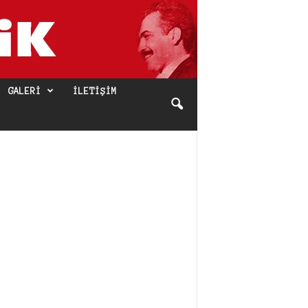
GALERI
İLETIŞIM