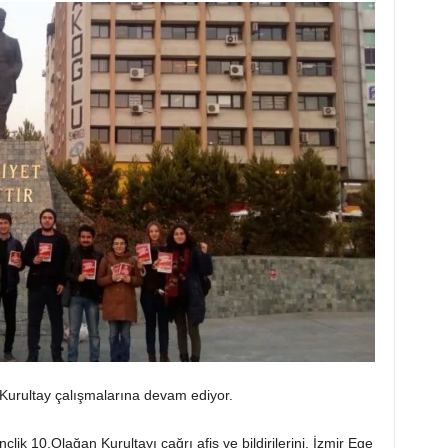
 Kurultay çalışmalarına devam ediyor.
ik 10.Olağan Kurultayı çağrı afiş ve bildirilerini, İzmir Ege