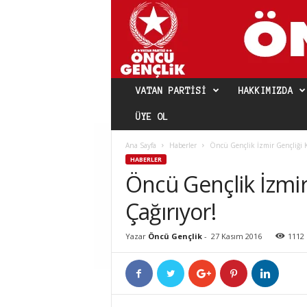
VATAN PARTISI
HAKKIMIZDA
ÜYE OL
Ana Sayfa
Haberler
Öncü Gençlik İzmir Gençliği K
HABERLER
Öncü Gençlik İzmir
Çağırıyor!
Yazar
Öncü Gençlik
-
27 Kasım 2016
1112