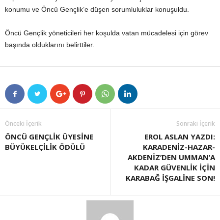
konumu ve Öncü Gençlik’e düşen sorumluluklar konuşuldu.
Öncü Gençlik yöneticileri her koşulda vatan mücadelesi için görev
başında olduklarını belirttiler.
Önceki İçerik
Sonraki İçerik
ÖNCÜ GENÇLİK ÜYESİNE
EROL ASLAN YAZDI:
BÜYÜKELÇİLİK ÖDÜLÜ
KARADENİZ-HAZAR-
AKDENİZ’DEN UMMAN’A
KADAR GÜVENLİK İÇİN
KARABAĞ İŞGALİNE SON!