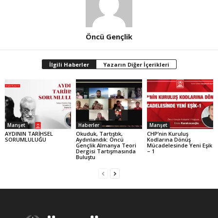
Öncü Gençlik
İlgili Haberler
Yazarın Diğer İçerikleri
Manşet
Haberler
Manşet
AYDININ TARİHSEL
Okuduk, Tartıştık,
CHP’nin Kuruluş
SORUMLULUĞU
Aydınlandık: Öncü
Kodlarına Dönüş
Gençlik Almanya Teori
Mücadelesinde Yeni Eşik
Dergisi Tartışmasında
– 1
Buluştu