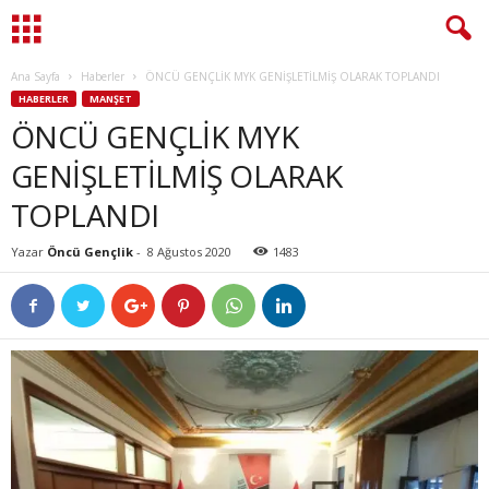
Ana Sayfa
Haberler
ÖNCÜ GENÇLİK MYK GENİŞLETİLMİŞ OLARAK TOPLANDI
HABERLER
MANŞET
ÖNCÜ GENÇLİK MYK
GENİŞLETİLMİŞ OLARAK
TOPLANDI
Yazar
Öncü Gençlik
-
8 Ağustos 2020
1483