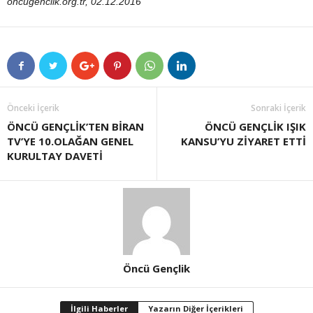
oncugenclik.org.tr, 02.12.2016
Önceki İçerik
Sonraki İçerik
ÖNCÜ GENÇLİK’TEN BİRAN
ÖNCÜ GENÇLİK IŞIK
TV’YE 10.OLAĞAN GENEL
KANSU’YU ZİYARET ETTİ
KURULTAY DAVETİ
Öncü Gençlik
İlgili Haberler
Yazarın Diğer İçerikleri