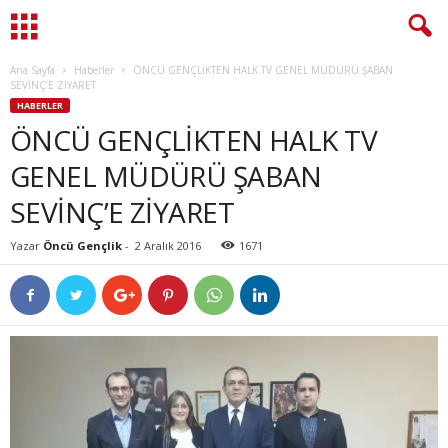
Ana Sayfa
Haberler
ÖNCÜ GENÇLİKTEN HALK TV GENEL MÜDÜRÜ ŞABAN
SEVİNÇ’E ZİYARET
HABERLER
ÖNCÜ GENÇLİKTEN HALK TV
GENEL MÜDÜRÜ ŞABAN
SEVİNÇ’E ZİYARET
Yazar
Öncü Gençlik
-
2 Aralık 2016
1671