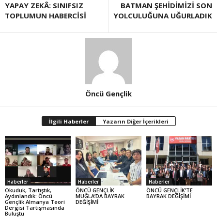
YAPAY ZEKÂ: SINIFSIZ
BATMAN ŞEHİDİMİZİ SON
TOPLUMUN HABERCİSİ
YOLCULUĞUNA UĞURLADIK
Öncü Gençlik
İlgili Haberler
Yazarın Diğer İçerikleri
Haberler
Haberler
Haberler
Okuduk, Tartıştık,
ÖNCÜ GENÇLİK
ÖNCÜ GENÇLİK’TE
Aydınlandık: Öncü
MUĞLA’DA BAYRAK
BAYRAK DEĞİŞİMİ
Gençlik Almanya Teori
DEĞİŞİMİ
Dergisi Tartışmasında
Buluştu