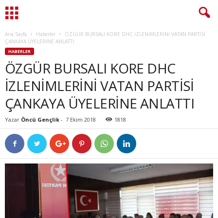
Ana Sayfa
Haberler
ÖZGÜR BURSALI KORE DHC İZLENİMLERİNİ VATAN PARTİSİ
ÇANKAYA ÜYELERİNE ANLATTI
HABERLER
ÖZGÜR BURSALI KORE DHC
İZLENİMLERİNİ VATAN PARTİSİ
ÇANKAYA ÜYELERİNE ANLATTI
Yazar
Öncü Gençlik
-
7 Ekim 2018
1818