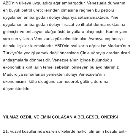
ABD’nin ülkeye uyguladığı ağır ambargodur. Venezuela dünyanın
en büyük petrol üreticilerinden olmasına rağmen bu petrolü
uygulanan ambargodan dolayı dışarıya satamamaktadır. Yine
uygulanan ambargodan dolayı ihracat ve ithalat durma noktasına
gelmiştir ve enflasyon olağanüstü boyutlara ulaşmıştır. Bunun yanı
sıra son yıllarda Venezuela yükselmekte olan Avrasya cephesiyle
de sıkı ilişkiler kurmaktadır. ABD’nin asıl karın ağrısı ise Maduro’nun
Türkiye’de yediği yemek değil öncesinde Çin’e uğrayıp oradan ticari
antlaşmalarla dönmesidir. Venezuela’nın içinde bulunduğu
ekonomik sıkıntıların temel sebebini bilmeyen bu aydınlarımız
Maduro’ya ısmarlanan yemekten dolayı Venezuela’nın
ekonomisinin kötü olduğunu zannederek gülünç duruma
düşmektedirler.
YILMAZ ÖZDİL VE EMİN ÇÖLAŞAN’A BELGESEL ÖNERİSİ
21. yüzyıl koşullarında ezilen ülkelerde halkçı olmanın koşulu anti-