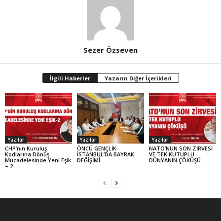
Sezer Özseven
İlgili Haberler
Yazarın Diğer İçerikleri
Yazılar
Yazılar
Yazılar
CHP’nin Kuruluş
ÖNCÜ GENÇLİK
NATO’NUN SON ZİRVESİ
Kodlarına Dönüş
İSTANBUL’DA BAYRAK
VE TEK KUTUPLU
Mücadelesinde Yeni Eşik
DEĞİŞİMİ
DÜNYANIN ÇÖKÜŞÜ
– 2