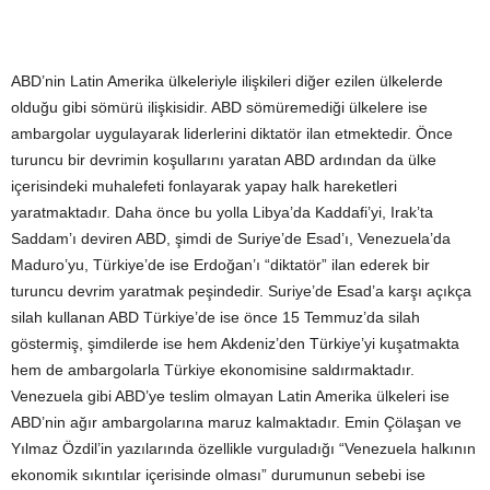
ABD’nin Latin Amerika ülkeleriyle ilişkileri diğer ezilen ülkelerde
olduğu gibi sömürü ilişkisidir. ABD sömüremediği ülkelere ise
ambargolar uygulayarak liderlerini diktatör ilan etmektedir. Önce
turuncu bir devrimin koşullarını yaratan ABD ardından da ülke
içerisindeki muhalefeti fonlayarak yapay halk hareketleri
yaratmaktadır. Daha önce bu yolla Libya’da Kaddafi’yi, Irak’ta
Saddam’ı deviren ABD, şimdi de Suriye’de Esad’ı, Venezuela’da
Maduro’yu, Türkiye’de ise Erdoğan’ı “diktatör” ilan ederek bir
turuncu devrim yaratmak peşindedir. Suriye’de Esad’a karşı açıkça
silah kullanan ABD Türkiye’de ise önce 15 Temmuz’da silah
göstermiş, şimdilerde ise hem Akdeniz’den Türkiye’yi kuşatmakta
hem de ambargolarla Türkiye ekonomisine saldırmaktadır.
Venezuela gibi ABD’ye teslim olmayan Latin Amerika ülkeleri ise
ABD’nin ağır ambargolarına maruz kalmaktadır. Emin Çölaşan ve
Yılmaz Özdil’in yazılarında özellikle vurguladığı “Venezuela halkının
ekonomik sıkıntılar içerisinde olması” durumunun sebebi ise