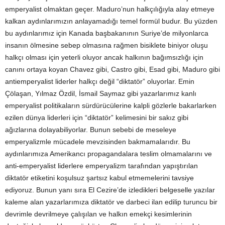
emperyalist olmaktan geçer. Maduro’nun halkçılığıyla alay etmeye
kalkan aydınlarımızın anlayamadığı temel formül budur. Bu yüzden
bu aydınlarımız için Kanada başbakanının Suriye’de milyonlarca
insanın ölmesine sebep olmasına rağmen bisiklete biniyor oluşu
halkçı olması için yeterli oluyor ancak halkının bağımsızlığı için
canını ortaya koyan Chavez gibi, Castro gibi, Esad gibi, Maduro gibi
antiemperyalist liderler halkçı değil “diktatör” oluyorlar. Emin
Çölaşan, Yılmaz Özdil, İsmail Saymaz gibi yazarlarımız kanlı
emperyalist politikaların sürdürücülerine kalpli gözlerle bakarlarken
ezilen dünya liderleri için “diktatör” kelimesini bir sakız gibi
ağızlarına dolayabiliyorlar. Bunun sebebi de meseleye
emperyalizmle mücadele mevzisinden bakmamalarıdır. Bu
aydınlarımıza Amerikancı propagandalara teslim olmamalarını ve
anti-emperyalist liderlere emperyalizm tarafından yapıştırılan
diktatör etiketini koşulsuz şartsız kabul etmemelerini tavsiye
ediyoruz. Bunun yanı sıra El Cezire’de izledikleri belgeselle yazılar
kaleme alan yazarlarımıza diktatör ve darbeci ilan edilip turuncu bir
devrimle devrilmeye çalışılan ve halkın emekçi kesimlerinin