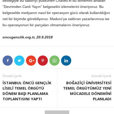
desteğiyle bu saldırıyı püskürten Chavez’in bu dönemini anlatan
“Devrimden Canlı Yayın” belgeselini izlemelerini öneriyoruz. Bu
belgeselde medyanın nasıl bir operasyon gücü olarak kullanıldığını
net bir biçimde görebiliyoruz. Maduro’ya saldıran yazarlarımıza ise
bu operasyonun bir parçaları olmamalarını öneriyoruz.
oncugenclik.org.tr, 20.9.2018
Önceki İçerik
Sonraki İçerik
İSTANBUL ÖNCÜ GENÇLİK
BOĞAZİÇİ ÜNİVERSİTESİ
LİSELİ TEMEL ÖRGÜTÜ
TEMEL ÖRGÜTÜMÜZ YENİ
DÖNEM BAŞI PLANLAMA
MÜCADELE DÖNEMİNİ
TOPLANTISINI YAPTI
PLANLADI