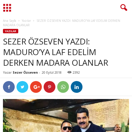
Ana Sayfa
Yazılar
SEZER ÖZSEVEN YAZDI: MADURO’YA LAF EDELİM DERKEN
MADARA OLANLAR
YAZILAR
SEZER ÖZSEVEN YAZDI:
MADURO’YA LAF EDELİM
DERKEN MADARA OLANLAR
Yazar
Sezer Özseven
-
20 Eylül 2018
2392