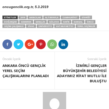
oncugenclik.org.tr, 5.3.2019
ETIKETLER
2019
AKINCILAR
ALTINYAYLA
CUMHURIYET
DIVRIĞI
DOĞANŞAR
GEMEREK
GENÇLIK
GÖLOVA
HAFIK
KANGAL
ÖNCÜ
SEÇIM ÇALIŞMASI
SIVAS
ÜNIVERSITE
VATAN PARTİSİ
YEREL SEÇIMLER
Önceki İçerik
Sonraki İçerik
ANKARA ÖNCÜ GENÇLİK
İZMİRLİ GENÇLER
YEREL SEÇİM
BÜYÜKŞEHİR BELEDİYESİ
ÇALIŞMALARINI PLANLADI
ADAYIMIZ RİFAT MUTLU İLE
BULUŞTU