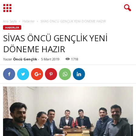
Ana Sayfa
Haberler
SİVAS ÖNCÜ GENÇLİK YENİ DÖNEME HAZIR
HABERLER
SİVAS ÖNCÜ GENÇLİK YENİ
DÖNEME HAZIR
Yazar
Öncü Gençlik
-
5 Mart 2019
1718