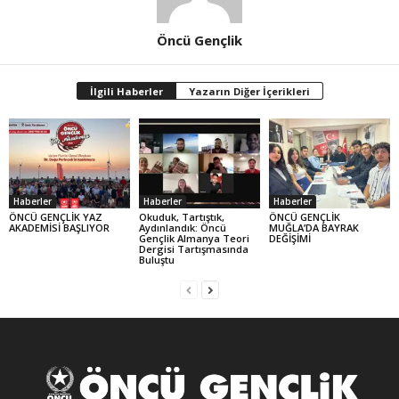
Öncü Gençlik
İlgili Haberler
Yazarın Diğer İçerikleri
Haberler
Haberler
Haberler
ÖNCÜ GENÇLİK YAZ
Okuduk, Tartıştık,
ÖNCÜ GENÇLİK
AKADEMİSİ BAŞLIYOR
Aydınlandık: Öncü
MUĞLA’DA BAYRAK
Gençlik Almanya Teori
DEĞİŞİMİ
Dergisi Tartışmasında
Buluştu