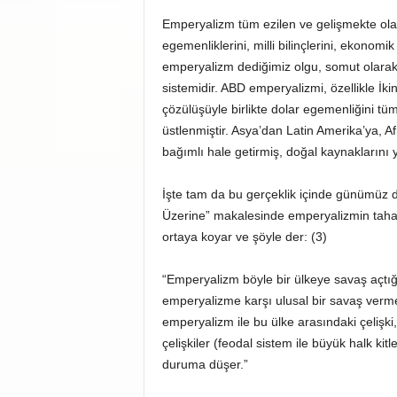
Emperyalizm tüm ezilen ve gelişmekte olan
egemenliklerini, milli bilinçlerini, ekonomik
emperyalizm dediğimiz olgu, somut olarak A
sistemidir. ABD emperyalizmi, özellikle İki
çözülüşüyle birlikte dolar egemenliğini t
üstlenmiştir. Asya’dan Latin Amerika’ya, A
bağımlı hale getirmiş, doğal kaynaklarını
İşte tam da bu gerçeklik içinde günümüz d
Üzerine” makalesinde emperyalizmin tahakkü
ortaya koyar ve şöyle der: (3)
“Emperyalizm böyle bir ülkeye savaş açtığı
emperyalizme karşı ulusal bir savaş vermek 
emperyalizm ile bu ülke arasındaki çelişki, 
çelişkiler (feodal sistem ile büyük halk kitle
duruma düşer.”