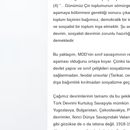
(4) “…Günümüz Çin toplumunun sömürge, ya
aşamaya bölünmesi gerektiği sonucu çıkar
toplum biçimini bağımsız, demokratik bir to
ve sosyalist bir toplum inşa etmektir. Şu 
devrim, sosyalist devrimin zorunlu hazırlı
demektedir.
Bu yaklaşım, MDD’nin sınıf savaşımının redd
aşaması olduğunu ortaya koyar. Çünkü tam 
devlet yapısı ve sınıf çelişkileri sosyalizm
sağlanmadan, feodal unsurlar (Tarikat, ce
dışa bağımlılık kırılmadan sosyalizme geç
Çağımız devrimlerinin tamamı da bu şekil
Türk Devrimi Kurtuluş Savaşıyla mümkün o
Yugoslavya, Bulgaristan, Çekoslavakya, P
devrimler, İkinci Dünya Savaşındaki Vatan
gibi gözükse de o da istisna değil, 1918-1