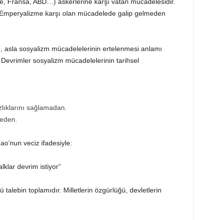
ere, Fransa, ABD…) askerlerine karşı vatan mücadelesidir.
r; Emperyalizme karşı olan mücadelede galip gelmeden
m, asla sosyalizm mücadelelerinin ertelenmesi anlamı
 Devrimler sosyalizm mücadelelerinin tarihsel
zlıklarını sağlamadan.
meden.
o’nun veciz ifadesiyle:
alklar devrim istiyor”
talebin toplamıdır. Milletlerin özgürlüğü, devletlerin