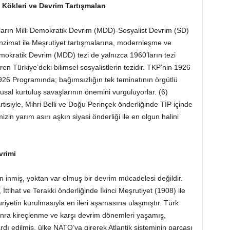
 K
ö
kleri ve Devrim Tartışmaları
ılların Milli Demokratik Devrim (MDD)-Sosyalist Devrim (SD)
Tanzimat ile Meşrutiyet tartışmalarına, modernleşme ve
Demokratik Devrim (MDD) tezi de yalnızca 1960’ların tezi
ren Türkiye’deki bilimsel sosyalistlerin tezidir. TKP’nin 1926
1926 Programında; bağımsızlığın tek teminatının örgütlü
ulusal kurtuluş savaşlarının önemini vurguluyorlar. (6)
tisiyle, Mihri Belli ve Doğu Perinçek önderliğinde TİP içinde
zin yarım asırı aşkın siyasi önderliği ile en olgun halini
vrimi
 inmiş, yoktan var olmuş bir devrim mücadelesi değildir.
İttihat ve Terakki önderliğinde İkinci Meşrutiyet (1908) ile
yetin kurulmasıyla en ileri aşamasına ulaşmıştır. Türk
onra kireçlenme ve karşı devrim dönemleri yaşamış,
rdı edilmiş, ülke NATO’ya girerek Atlantik sisteminin parçası