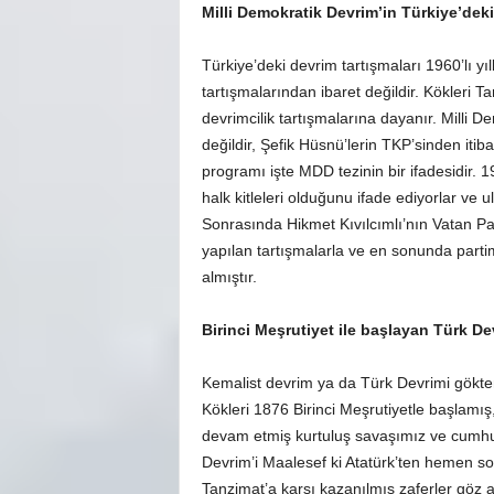
Milli Demokratik Devrim
’
in T
ürkiye
’
deki
Türkiye’deki devrim tartışmaları 1960’lı y
tartışmalarından ibaret değildir. Kökleri 
devrimcilik tartışmalarına dayanır. Milli 
değildir, Şefik Hüsnü’lerin TKP’sinden itiba
programı işte MDD tezinin bir ifadesidir. 
halk kitleleri olduğunu ifade ediyorlar ve 
Sonrasında Hikmet Kıvılcımlı’nın Vatan Par
yapılan tartışmalarla ve en sonunda partimi
almıştır.
Birinci Meşrutiyet ile başlayan Türk De
Kemalist devrim ya da Türk Devrimi gökten
Kökleri 1876 Birinci Meşrutiyetle başlamış, 
devam etmiş kurtuluş savaşımız ve cumhuri
Devrim’i Maalesef ki Atatürk’ten hemen s
Tanzimat’a karşı kazanılmış zaferler göz a