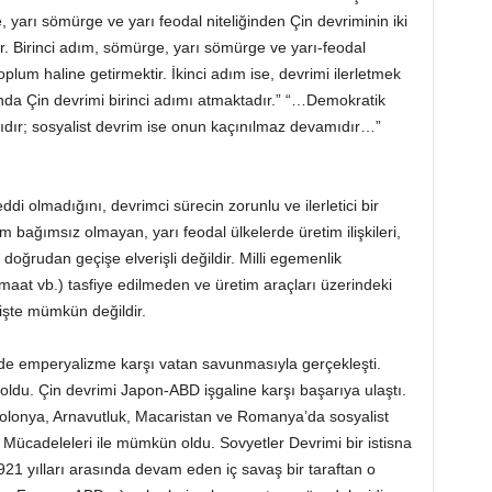
rı sömürge ve yarı feodal niteliğinden Çin devriminin iki
. Birinci adım, sömürge, yarı sömürge ve yarı-feodal
plum haline getirmektir. İkinci adım ise, devrimi ilerletmek
anda Çin devrimi birinci adımı atmaktadır.” “…Demokratik
ğıdır; sosyalist devrim ise onun kaçınılmaz devamıdır…”
i olmadığını, devrimci sürecin zorunlu ve ilerletici bir
bağımsız olmayan, yarı feodal ülkelerde üretim ilişkileri,
e doğrudan geçişe elverişli değildir. Milli egemenlik
maat vb.) tasfiye edilmeden ve üretim araçları üzerindeki
işte mümkün değildir.
de emperyalizme karşı vatan savunmasıyla gerçekleşti.
ldu. Çin devrimi Japon-ABD işgaline karşı başarıya ulaştı.
olonya, Arnavutluk, Macaristan ve Romanya’da sosyalist
 Mücadeleleri ile mümkün oldu. Sovyetler Devrimi bir istisna
921 yılları arasında devam eden iç savaş bir taraftan o