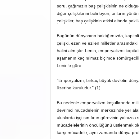
soru, çağımızın baş çelişkisinin ne olduğud
diğer çelişkilerini belirleyen, onların yön
çelişkiler, baş çelişkinin etkisi altında şek
Bugünün dünyasına baktığımızda, kapital
çelişki, ezen ve ezilen milletler arasındaki 
halini almıştır. Lenin, emperyalizmi kapi
aşamanın kaçınılmaz biçimde sömürgeciliği,
Lenin’e göre:
“Emperyalizm, birkaç büyük devletin dün
üzerine kuruludur.” (1)
Bu nedenle emperyalizm koşullarında milli
devrimci mücadelenin merkezinde yer alan b
uluslarda işçi sınıfının görevinin yalnızca
mücadelelerinin öncülüğünü üstlenmek o
karşı mücadele, aynı zamanda dünya prolet