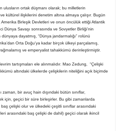
 ulusların ortak düşmanı olarak; bu milletlerin
 ve kültürel ilişkilerini denetim altına almaya çalışır. Bugün
merika Birleşik Devletleri ve onun öncülük ettiği Atlantik
nci Dünya Savaşı sonrasında ve Sovyetler Birliği’nin
üm dünyaya dayatmış, “Dünya jandarmalığı” rolünü
frika’dan Orta Doğu’ya kadar birçok ülkeyi parçalamış,
 yağmalamış ve emperyalist tahakkümü derinleştirmiştir.
evrim tartışmaları ele alınmalıdır. Mao Zedung, “Çelişki
mü altındaki ülkelerde çelişkilerin niteliğini açık biçimde
 zaman, bir avuç hain dışındaki bütün sınıflar,
için, geçici bir süre birleşirler. Bu gibi zamanlarda
baş çelişki olur ve ülkedeki çeşitli sınıflar arasındaki
leri arasındaki baş çelişki de dahil) geçici olarak ikincil