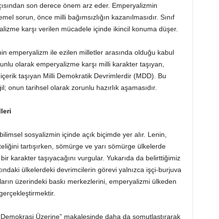
açısından son derece önem arz eder. Emperyalizmin
mel sorun, önce milli bağımsızlığın kazanılmasıdır. Sınıf
alizme karşı verilen mücadele içinde ikincil konuma düşer.
in emperyalizm ile ezilen milletler arasında olduğu kabul
runlu olarak emperyalizme karşı milli karakter taşıyan,
ir içerik taşıyan Milli Demokratik Devrimlerdir (MDD). Bu
ğil; onun tarihsel olarak zorunlu hazırlık aşamasıdır.
leri
bilimsel sosyalizmin içinde açık biçimde yer alır. Lenin,
eliğini tartışırken, sömürge ve yarı sömürge ülkelerde
ir karakter taşıyacağını vurgular. Yukarıda da belirttiğimiz
ındaki ülkelerdeki devrimcilerin görevi yalnızca işçi-burjuva
nıfların üzerindeki baskı merkezlerini, emperyalizmi ülkeden
erçekleştirmektir.
i Demokrasi Üzerine” makalesinde daha da somutlaştırarak