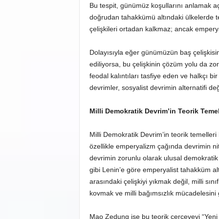
Bu tespit, günümüz koşullarını anlamak 
doğrudan tahakkümü altındaki ülkelerde te
çelişkileri ortadan kalkmaz; ancak empery
Dolayısıyla eğer günümüzün baş çelişkisin
ediliyorsa, bu çelişkinin çözüm yolu da zo
feodal kalıntıları tasfiye eden ve halkçı b
devrimler, sosyalist devrimin alternatifi de
Milli Demokratik Devrim
’
in Teorik Temel
Milli Demokratik Devrim’in teorik temelleri 
özellikle emperyalizm çağında devrimin nit
devrimin zorunlu olarak ulusal demokratik b
gibi Lenin’e göre emperyalist tahakküm alt
arasındaki çelişkiyi yıkmak değil, milli sı
kovmak ve milli bağımsızlık mücadelesini g
Mao Zedung ise bu teorik çerçeveyi “Yen