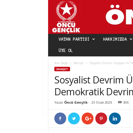
VATAN PARTISI
HAKKIMIZDA
ÜYE OL
Ana Sayfa
Manşet
Sosyalist Devrim Ütopyası mı? 
MANŞET
Sosyalist Devrim Ü
Demokratik Devrim
Yazar
Öncü Gençlik
-
23 Ocak 2026
306