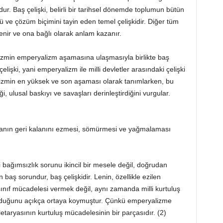
ur. Baş çelişki, belirli bir tarihsel dönemde toplumun bütün
ünü ve çözüm biçimini tayin eden temel çelişkidir. Diğer tüm
illenir ve ona bağlı olarak anlam kazanır.
izmin emperyalizm aşamasına ulaşmasıyla birlikte baş
çelişki, yani emperyalizm ile milli devletler arasındaki çelişki
talizmin en yüksek ve son aşaması olarak tanımlarken, bu
 ulusal baskıyı ve savaşları derinleştirdiğini vurgular.
yanın geri kalanını ezmesi, sömürmesi ve yağmalaması
 bağımsızlık sorunu ikincil bir mesele değil, doğrudan
aş sorundur, baş çelişkidir. Lenin, özellikle ezilen
 sınıf mücadelesi vermek değil, aynı zamanda milli kurtuluş
lduğunu açıkça ortaya koymuştur. Çünkü emperyalizme
aryasının kurtuluş mücadelesinin bir parçasıdır. (2)