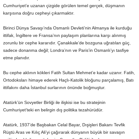
Cumhuriyet’e uzanan çizgide görülen temel gerçek, düşmanın
karşısına doğru cepheyi çıkarmaktır.
Birinci Dünya Savaşı’nda Osmanlı Devleti’nin Almanya ile kurduğu
ittifak, İngiltere ve Fransa’nın paylaşım planlarına karşı alınmış
zorunlu bir cephe kararıdır. Çanakkale’de bozguna uğratılan güç,
sadece donanma değil; Londra’nın ve Paris’in Osmanlı’yı tasfiye
etme planıdır.
Bu cephe aklının kökleri Fatih Sultan Mehmet’e kadar uzanır. Fatih,
Ortodoksları himaye ederek Haçlı-Katolik bloğunu parçalamış, Batı
ittifakını daha İstanbul surlarının önünde boğmuştur.
Atatürk’ün Sovyetler Birliği ile ilişkisi ise bu stratejinin
Cumhuriyet’teki en belirgin dış politika tezahürüdür.
Atatürk, 1937’de Başbakan Celal Bayar, Dışişleri Bakanı Tevfik
Rüştü Aras ve Kılıç Ali’yi çağırarak dünyanın büyük bir savaşın