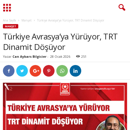
Ana Sayfa
Manşet
Türkiye Avrasya’ya Yürüyor, TRT Dinamit Döşüyor
MANŞET
Türkiye Avrasya’ya Yürüyor, TRT
Dinamit Döşüyor
Yazar
Can Aybars Bilgicier
-
28 Ocak 2026
251