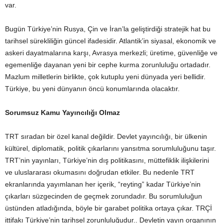
var.
Bugün Türkiye’nin Rusya, Çin ve İran’la geliştirdiği stratejik hat bu
tarihsel sürekliliğin güncel ifadesidir. Atlantik’in siyasal, ekonomik ve
askeri dayatmalarına karşı, Avrasya merkezli; üretime, güvenliğe ve
egemenliğe dayanan yeni bir cephe kurma zorunluluğu ortadadır.
Mazlum milletlerin birlikte, çok kutuplu yeni dünyada yeri bellidir.
Türkiye, bu yeni dünyanın öncü konumlarında olacaktır.
Sorumsuz Kamu Yayıncılığı Olmaz
TRT sıradan bir özel kanal değildir. Devlet yayıncılığı, bir ülkenin
kültürel, diplomatik, politik çıkarlarını yansıtma sorumluluğunu taşır.
TRT’nin yayınları, Türkiye’nin dış politikasını, müttefiklik ilişkilerini
ve uluslararası okumasını doğrudan etkiler. Bu nedenle TRT
ekranlarında yayımlanan her içerik, “reyting” kadar Türkiye’nin
çıkarları süzgecinden de geçmek zorundadır. Bu sorumluluğun
üstünden atladığında, böyle bir garabet politika ortaya çıkar. TRÇİ
ittifakı Türkiye’nin tarihsel zorunluluğudur.. Devletin yayın organının