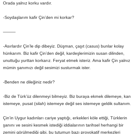
Orada yalnız korku vardır.
-Soydaşlarım kafir Çin’den mi korkar?
———
-Asırlardır Çin’le dip dibeyiz. Düşman, çaşıt (casus) bunlar kolay
hünkarım. Biz kafir Çin’den değil, kardeşlerimizin susan dilinden,
unuttuğu yurttan korkarız. Feryat etmek isteriz. Ama kafir Çin yalnız
mümin şanımızı değil sesimizi susturmak ister.
-Benden ne dileğiniz nedir?
-Biz de Türk’üz dilenmeyi bilmeyiz. Biz buraya ekmek dilemeye, kan
istemeye, pusat (silah) istemeye değil ses istemeye geldik sultanım.
Çin’in Uygur kadınları cariye yaptığı, erkekleri köle ettiği, Türklerin
şanını ve sesini kesmek istediği iddialarının tarihsel herhangi bir
zemini görülmediği gibi, bu tutumun bazı provokatif merkezleri