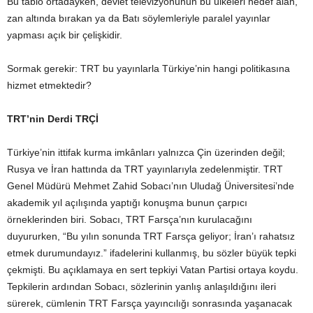
Bu tablo ortadayken, devlet televizyonunun bu ülkeleri hedef alan,
zan altında bırakan ya da Batı söylemleriyle paralel yayınlar
yapması açık bir çelişkidir.
Sormak gerekir: TRT bu yayınlarla Türkiye’nin hangi politikasına
hizmet etmektedir?
TRT’nin Derdi TRÇİ
Türkiye’nin ittifak kurma imkânları yalnızca Çin üzerinden değil;
Rusya ve İran hattında da TRT yayınlarıyla zedelenmiştir. TRT
Genel Müdürü Mehmet Zahid Sobacı’nın Uludağ Üniversitesi’nde
akademik yıl açılışında yaptığı konuşma bunun çarpıcı
örneklerinden biri. Sobacı, TRT Farsça’nın kurulacağını
duyururken, “Bu yılın sonunda TRT Farsça geliyor; İran’ı rahatsız
etmek durumundayız.” ifadelerini kullanmış, bu sözler büyük tepki
çekmişti. Bu açıklamaya en sert tepkiyi Vatan Partisi ortaya koydu.
Tepkilerin ardından Sobacı, sözlerinin yanlış anlaşıldığını ileri
sürerek, cümlenin TRT Farsça yayıncılığı sonrasında yaşanacak