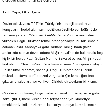
oturduğu siyasi hattan söz ediyoruz.
Tarih Çöpe, Oklar Çin’e
Devlet televizyonu TRT’nin, Türkiye’nin stratejik dostları ve
komşularını hedef alan yayın politikası özellikle son bölümüyle
tartışma yaratan
“Mehmed: Fetihler Sultanı”
dizisi üzerinden
yükselen Doğu Türkistan temalı propagandayla, bu tartışmanın
sembolü oldu. Senaryoya göre Yarkent Hanlığı’ndan gelen,
aralarında şair ve devlet adamı Ali Şir Nevai’nin de bulunduğu beş
kişilik bir heyet, Fatih Sultan Mehmet’i ziyaret ediyor. Ali Şir Nevai
korkularının “Anadolu’nun Çin’e karşı susması” olduğunu söylüyor.
Fatih Sultan Mehmet, sahneyi “Doğu Türkistan her Türk’ün
mukaddes davasıdır!” benzeri vurgularla Çin karşıtlığını öne
çıkaran diyaloglara yer veriliyor. Dizideki diyalogların bir kısmı:
-Maalesef hünkârım, Doğu Türkistan yaralıdır. Sebepsizce gülleri
solmuştur. Çimeni, kuşları dahi feryat eder. Çin, kudretiyle
erkeklerimizi köle, kızlarımızı ise cariye etmeye karar kılmıştır.