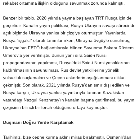
rekabet ortamına ilişkin olduğunu savunmak zorunda kalmıştı.
Benzer bir tablo, 2020 yılında yayına başlayan TRT Rusça için de
geçerlidir. Kanalın yayın politikası, Rusya-Ukrayna savaşı sürecinde
açık biçimde Ukrayna yanlısı bir çizgiye oturmuştur. Yayınlarda
Rusya “işgalci” olarak tanımlanırken, Ukrayna övgüyle sunulmuş;
Ukrayna’nın FETÖ bağlantılarıyla bilinen Savunma Bakanı Rüstem
Umerov’a yer verilmiştir. Bunun yanı sıra Said-i Nursi
propagandasının yapılması, Rusya’daki Said-i Nursi yasaklarının
kaldırılmasının savunulması, Rus devlet yetkililerine yönelik
yolsuzluk suçlamaları ve Çeçen askerlerin aşağılanması dikkat
çekmiştir. Son olarak, 2021 yılında Rusya’dan sınır dışı edilen ve
Rusya karşıtı, Ukrayna yanlısı yayınlarıyla tanınan Kazakistan
vatandaşı Nazgul Kenzhetay’ın kanalın başına getirilmesi, bu yayın
çizgisinin bilinçli bir tercih olduğunu ortaya koymuştur.
Düşmanı Doğru Yerde Karşılamak
Tarihimiz, bize cephe kurma aklını miras bırakmıştır. Osmanlı’dan