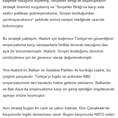
eşiğinde olduğunu söylemiş, Sovyetler Birliği ile dayanışmanın
stratejik önemini vurgulamış ve “Sovyetler Birliği’ne karşı asla
saldırı politikası gütmeyeceksiniz; Sovyet dostluğundan
ayrılmayacaksınız” şeklinde somut vasiyet niteliğinde uyarıda
bulunmuştur.
Bu stratejik yaklaşım, Atatürk için bağımsız Türkiye’nin güvenliğinin
emperyalizme karşı savaşanlarla birlikte durarak olacağına dair
açık bir konumlanmadır. Atatürk, Sovyet dostluğunu devrimin
sürdürülmesi için bir güvence olarak değerlendirmiştir.
Yine Atatürk’ün Balkan ve Sadabat Paktları ile kurduğu cephe, bu
çizginin parçasıdır. Türkiye’yi İngiliz ve ardından ABD
emperyalizminin ileri karakolu haline getirme planlarını, Balkanlar
ve Batı Asya’da emperyalizme karşı en geniş işbirliğini örgütleyerek
aşmayı önüne koymuştur.
Aynı strateji bugün en canlı ve yakıcı halinde. Dün Çanakkale’de
karşımızda İngiliz donanması vardı. Bugün karşımızda NATO üsleri