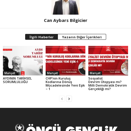
Can Aybars Bilgicier
İlgili Haberler
Yazarın Diğer İçerikleri
Manşet
Manşet
Manşet
AYDININ TARİHSEL
CHP’nin Kuruluş
Sosyalist
SORUMLULUĞU
Kodlarına Dönüş
Devrim Ütopyası mı?
Mücadelesinde Yeni Eşik
Milli Demokratik Devrim
– 1
Gerçekliği mi?