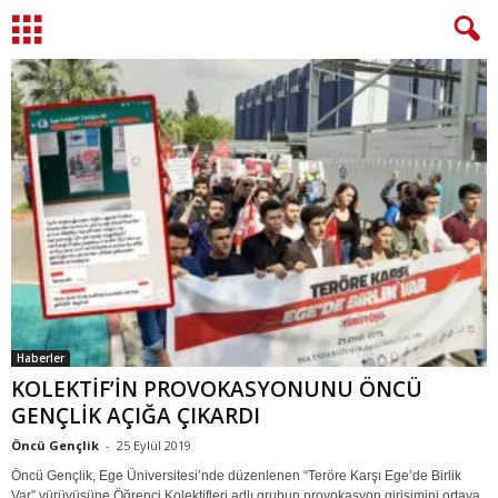
Haberler
KOLEKTİF’İN PROVOKASYONUNU ÖNCÜ
GENÇLİK AÇIĞA ÇIKARDI
Öncü Gençlik
-
25 Eylül 2019
Öncü Gençlik, Ege Üniversitesi’nde düzenlenen “Teröre Karşı Ege’de Birlik
Var” yürüyüşüne Öğrenci Kolektifleri adlı grubun provokasyon girişimini ortaya