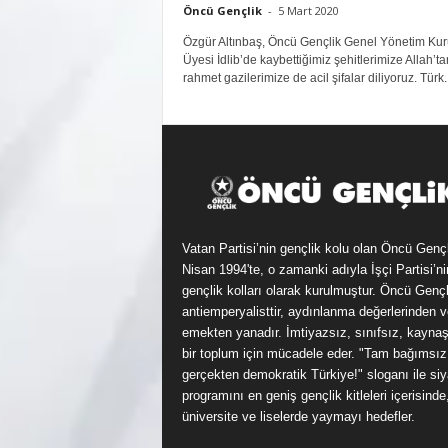
Öncü Gençlik
-
5 Mart 2020
Özgür Altınbaş, Öncü Gençlik Genel Yönetim Kur
Üyesi İdlib’de kaybettiğimiz şehitlerimize Allah’ta
rahmet gazilerimize de acil şifalar diliyoruz. Türk..
Vatan Partisi’nin gençlik kolu olan Öncü Genç
Nisan 1994'te, o zamanki adıyla İşçi Partisi’ni
gençlik kolları olarak kurulmuştur. Öncü Gençl
antiemperyalisttir, aydınlanma değerlerinden v
emekten yanadır. İmtiyazsız, sınıfsız, kayna
bir toplum için mücadele eder. "Tam bağımsız
gerçekten demokratik Türkiye!" sloganı ile siy
programını en geniş gençlik kitleleri içerisinde
üniversite ve liselerde yaymayı hedefler.