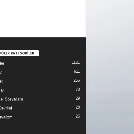
PÜLER KATEGORİLER
1121
ler
611
r
255
et
78
lar
29
sel Sosyalizm
28
Devrimi
25
ryalizm