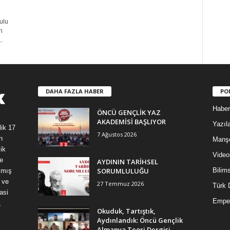
ulu
n
.
DAHA FAZLA HABER
PO
Haber
ÖNCÜ GENÇLİK YAZ
AKADEMİSİ BAŞLIYOR
Yazıla
lik 17
7 Ağustos 2026
n
Manş
ik
Video
e
AYDININ TARİHSEL
SORUMLULUĞU
Bilim
şmış
 ve
27 Temmuz 2026
Türk 
asi
Empe
,
Okuduk, Tartıştık,
Aydınlandık: Öncü Gençlik
Almanya Teori Dergisi