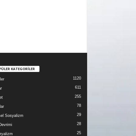
PÜLER KATEGORİLER
1120
ler
611
r
255
et
78
lar
29
sel Sosyalizm
28
Devrimi
25
ryalizm