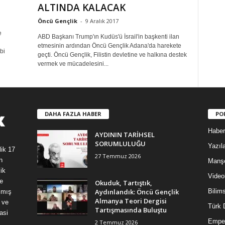
ALTINDA KALACAK
Öncü Gençlik
-
9 Aralık 2017
e
ABD Başkanı Trump'ın Kudüs'ü İsrail'in başkenti ilan
etmesinin ardından Öncü Gençlik Adana'da harekete
bi
geçti. Öncü Gençlik, Filistin devletine ve halkına destek
vermek ve mücadelesini...
DAHA FAZLA HABER
PO
Haber
AYDININ TARİHSEL
SORUMLULUĞU
Yazıla
lik 17
27 Temmuz 2026
n
Manş
ik
Video
e
Okuduk, Tartıştık,
Aydınlandık: Öncü Gençlik
Bilim
şmış
Almanya Teori Dergisi
 ve
Türk 
Tartışmasında Buluştu
asi
Empe
2 Temmuz 2026
,