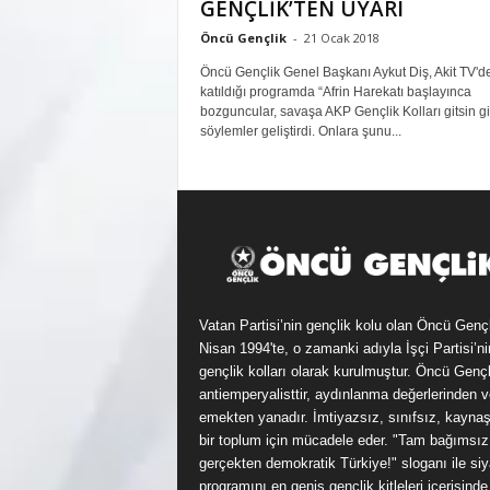
GENÇLİK’TEN UYARI
Öncü Gençlik
-
21 Ocak 2018
Öncü Gençlik Genel Başkanı Aykut Diş, Akit TV'd
katıldığı programda “Afrin Harekatı başlayınca
bozguncular, savaşa AKP Gençlik Kolları gitsin gi
söylemler geliştirdi. Onlara şunu...
Vatan Partisi’nin gençlik kolu olan Öncü Genç
Nisan 1994'te, o zamanki adıyla İşçi Partisi’ni
gençlik kolları olarak kurulmuştur. Öncü Gençl
antiemperyalisttir, aydınlanma değerlerinden v
emekten yanadır. İmtiyazsız, sınıfsız, kayna
bir toplum için mücadele eder. "Tam bağımsız
gerçekten demokratik Türkiye!" sloganı ile siy
programını en geniş gençlik kitleleri içerisinde