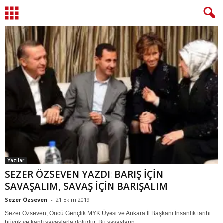
Yazılar
SEZER ÖZSEVEN YAZDI: BARIŞ İÇİN
SAVAŞALIM, SAVAŞ İÇİN BARIŞALIM
Sezer Özseven
-
21 Ekim 2019
Sezer Özseven, Öncü Gençlik MYK Üyesi ve Ankara İl Başkanı İnsanlık tarihi
büyük ve kanlı savaşlarla doludur. Bu savaşların...