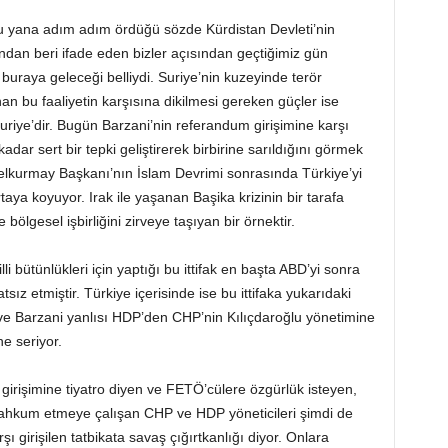
 bu yana adım adım ördüğü sözde Kürdistan Devleti’nin
ndan beri ifade eden bizler açısından geçtiğimiz gün
buraya geleceği belliydi. Suriye’nin kuzeyinde terör
n bu faaliyetin karşısına dikilmesi gereken güçler ise
uriye’dir. Bugün Barzani’nin referandum girişimine karşı
kadar sert bir tepki geliştirerek birbirine sarıldığını görmek
nelkurmay Başkanı’nın İslam Devrimi sonrasında Türkiye’yi
rtaya koyuyor. Irak ile yaşanan Başika krizinin bir tarafa
e bölgesel işbirliğini zirveye taşıyan bir örnektir.
li bütünlükleri için yaptığı bu ittifak en başta ABD’yi sonra
atsız etmiştir. Türkiye içerisinde ise bu ittifaka yukarıdaki
ve Barzani yanlısı HDP’den CHP’nin Kılıçdaroğlu yönetimine
e seriyor.
irişimine tiyatro diyen ve FETÖ’cülere özgürlük isteyen,
mahkum etmeye çalışan CHP ve HDP yöneticileri şimdi de
şı girişilen tatbikata savaş çığırtkanlığı diyor. Onlara