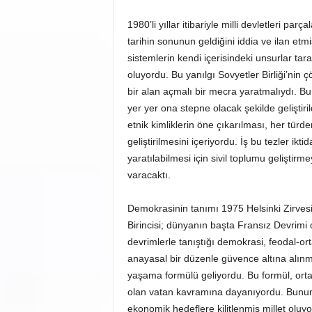
1980’li yıllar itibariyle milli devletleri pa
tarihin sonunun geldiğini iddia ve ilan etmi
sistemlerin kendi içerisindeki unsurlar taraf
oluyordu. Bu yanılgı Sovyetler Birliği’nin 
bir alan açmalı bir mecra yaratmalıydı. B
yer yer ona stepne olacak şekilde geliştiri
etnik kimliklerin öne çıkarılması, her türde
geliştirilmesini içeriyordu. İş bu tezler ik
yaratılabilmesi için sivil toplumu gelişt
varacaktı.
Demokrasinin tanımı 1975 Helsinki Zirvesin
Birincisi; dünyanın başta Fransız Devrimi
devrimlerle tanıştığı demokrasi, feodal-ort
anayasal bir düzenle güvence altına alınmış
yaşama formülü geliyordu. Bu formül, ortak
olan vatan kavramına dayanıyordu. Bunun 
ekonomik hedeflere kilitlenmiş millet oluyordu