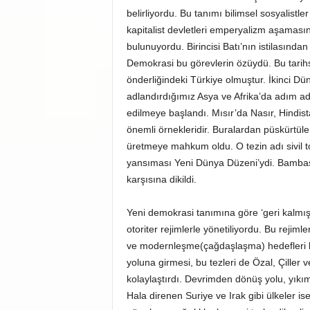
belirliyordu. Bu tanımı bilimsel sosyalistl
kapitalist devletleri emperyalizm aşamasın
bulunuyordu. Birincisi Batı’nın istilasından
Demokrasi bu görevlerin özüydü. Bu tarihs
önderliğindeki Türkiye olmuştur. İkinci 
adlandırdığımız Asya ve Afrika’da adım adı
edilmeye başlandı. Mısır’da Nasır, Hindis
önemli örnekleridir. Buralardan püskürtülen
üretmeye mahkum oldu. O tezin adı sivil 
yansıması Yeni Dünya Düzeni’ydi. Bambaşk
karşısına dikildi.
Yeni demokrasi tanımına göre ‘geri kalmış’
otoriter rejimlerle yönetiliyordu. Bu rejiml
ve modernleşme(çağdaşlaşma) hedefleri ba
yoluna girmesi, bu tezleri de Özal, Çiller
kolaylaştırdı. Devrimden dönüş yolu, yıkım 
Hala direnen Suriye ve Irak gibi ülkeler ise