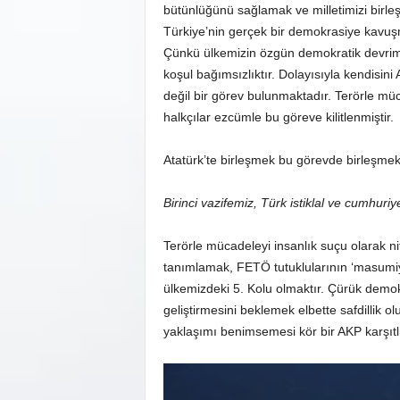
bütünlüğünü sağlamak ve milletimizi birleş
Türkiye’nin gerçek bir demokrasiye kavuşm
Çünkü ülkemizin özgün demokratik devrim 
koşul bağımsızlıktır. Dolayısıyla kendisini
değil bir görev bulunmaktadır. Terörle mücad
halkçılar ezcümle bu göreve kilitlenmiştir.
Atatürk’te birleşmek bu görevde birleşmek
Birinci vazifemiz, Türk istiklal ve cumhuriy
Terörle mücadeleyi insanlık suçu olarak nit
tanımlamak, FETÖ tutuklularının ‘masumiy
ülkemizdeki 5. Kolu olmaktır. Çürük demok
geliştirmesini beklemek elbette safdillik o
yaklaşımı benimsemesi kör bir AKP karşıtlığ