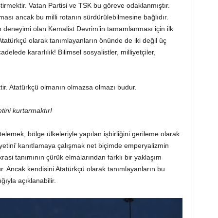
tirmektir. Vatan Partisi ve TSK bu göreve odaklanmıştır.
ası ancak bu milli rotanın sürdürülebilmesine bağlıdır.
deneyimi olan Kemalist Devrim’in tamamlanması için ilk
 Atatürkçü olarak tanımlayanların önünde de iki değil üç
elede kararlılık! Bilimsel sosyalistler, milliyetçiler,
tir. Atatürkçü olmanın olmazsa olmazı budur.
etini kurtarmaktır!
elemek, bölge ülkeleriyle yapılan işbirliğini gerileme olarak
etini’ kanıtlamaya çalışmak net biçimde emperyalizmin
rasi tanımının çürük elmalarından farklı bir yaklaşım
lur. Ancak kendisini Atatürkçü olarak tanımlayanların bu
ıyla açıklanabilir.