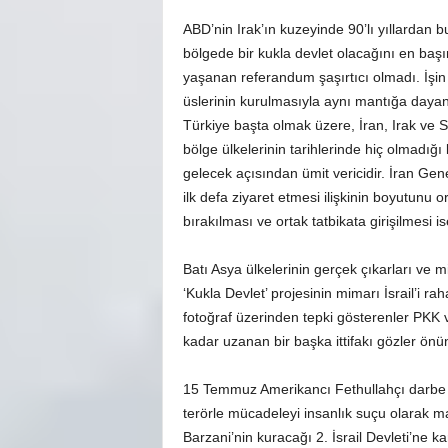
ABD’nin Irak’ın kuzeyinde 90’lı yıllardan
bölgede bir kukla devlet olacağını en başı
yaşanan referandum şaşırtıcı olmadı. İşin 
üslerinin kurulmasıyla aynı mantığa dayana
Türkiye başta olmak üzere, İran, Irak ve S
bölge ülkelerinin tarihlerinde hiç olmadığı 
gelecek açısından ümit vericidir. İran Ge
ilk defa ziyaret etmesi ilişkinin boyutunu o
bırakılması ve ortak tatbikata girişilmesi is
Batı Asya ülkelerinin gerçek çıkarları ve mil
‘Kukla Devlet’ projesinin mimarı İsrail’i rah
fotoğraf üzerinden tepki gösterenler PKK 
kadar uzanan bir başka ittifakı gözler önün
15 Temmuz Amerikancı Fethullahçı darbe g
terörle mücadeleyi insanlık suçu olarak 
Barzani’nin kuracağı 2. İsrail Devleti’ne kar