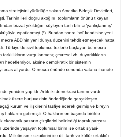
rçalama stratejisini yürürlüğe sokan Amerika Birleşik Devletleri,
şti. Tarihin ileri doğru aktığını, toplumların önünü tıkayan
ından bizzat yıkıldığını söyleyen tarih bilinci ‘yanlışlanmış’
çöküşüyle ıspatlanmıştı(!). Bundan sonra ‘sol’ kendisine yeni
u mecra ABD’nin yeni dünya düzenini tehdit etmeyecek hatta
ldi. Türkiye’de sivil toplumcu tezlerle başlayan bu mecra
n farklılıkların vurgulanması; çevresel vb. duyarlılıkların
tidarı hedeflemiyor, aksine demokratik bir sistemin
irmeyi esas alıyordu. O mecra önünde sonunda vatana ihanete
de yeniden yapıldı. Artık iki demokrasi tanımı vardı.
 olmak üzere burjuvazinin önderliğinde gerçekleşen
açağ kurum ve ilişkilerini tasfiye ederek gelmiş ve bireyin
 haklarını getirmişti. O hakların en başında birlikte
 ekonomik pazarın çizgilerini belirlediği toprak parçası
üzerinde yaşayan toplumsal birim ise ortak siyasi-
. Milletin sınır çizgilerini ise dil, tarih ve kültür ortaklığı