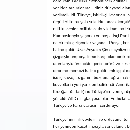
göre kamu ağırlıklı ekonomi terk edilmeli, m
yeniden tanımlanmalı, dinin dünyasal alanda
verilmeli- idi. Türkiye, işbirlikçi iktidarlar
örgütleri ile bu yola sokuldu; ancak karşıl
milli kuvvetler, milli devletin yıkılmasın
Kumpaslarıyla yaşandı ve başta İşçi Partis
de olumlu gelişmeler yaşandı. Rusya, kendi
haline geldi. Uzak Asya’da Çin sosyalizmi in
çizgisiyle emperyalizme karşı ekonomik bi
adımlarıyla öne çıktı, gerici terörü ve turu
direnme merkezi haline geldi. Irak işgal
ise iç savaş tezgahını bozguna uğratmak üz
kuvvetlerin yeri yeniden belirlendi. Amerik
Erdoğan önderliğine Türkiye’nin yeni girdiğ
yöneldi. ABD’nin gladyosu olan Fethullahç
Türkiye’ye karşı savaşını sürdürüyor.
Türkiye’nin milli devletini ve ordusunu, 
her yerinden kuşatılmasıyla sonuçlandı. Bu