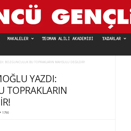
MAKALELER
TEOMAN ALILI AKADEMISI
YAZARLAR
I: BOZGUNCULUK BU TOPRAKLARIN MAHSULU DEĞİLDİR!
OĞLU YAZDI:
U TOPRAKLARIN
İR!
1790