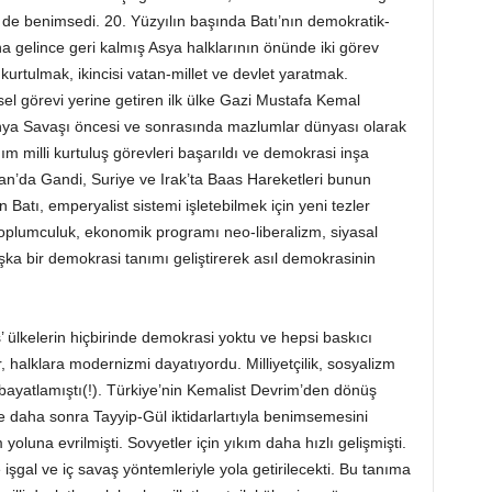
er de benimsedi. 20. Yüzyılın başında Batı’nın demokratik-
a gelince geri kalmış Asya halklarının önünde iki görev
 kurtulmak, ikincisi vatan-millet ve devlet yaratmak.
el görevi yerine getiren ilk ülke Gazi Mustafa Kemal
Dünya Savaşı öncesi ve sonrasında mazlumlar dünyası olarak
m milli kurtuluş görevleri başarıldı ve demokrasi inşa
tan’da Gandi, Suriye ve Irak’ta Baas Hareketleri bunun
 Batı, emperyalist sistemi işletebilmek için yeni tezler
toplumculuk, ekonomik programı neo-liberalizm, siyasal
a bir demokrasi tanımı geliştirerek asıl demokrasinin
 ülkelerin hiçbirinde demokrasi yoktu ve hepsi baskıcı
er, halklara modernizmi dayatıyordu. Milliyetçilik, sosyalizm
yatlamıştı(!). Türkiye’nin Kemalist Devrim’den dönüş
 ve daha sonra Tayyip-Gül iktidarlartıyla benimsemesini
yoluna evrilmişti. Sovyetler için yıkım daha hızlı gelişmişti.
 işgal ve iç savaş yöntemleriyle yola getirilecekti. Bu tanıma