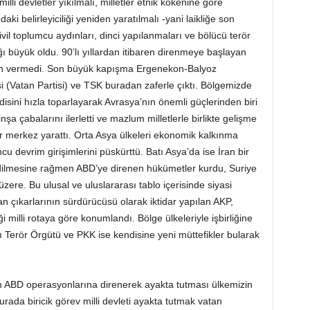
illi devletler yıkılmalı, milletler etnik kökenine göre
ki belirleyiciliği yeniden yaratılmalı -yani laikliğe son
ı, sivil toplumcu aydınları, dinci yapılanmaları ve bölücü terör
ığı büyük oldu. 90’lı yıllardan itibaren direnmeye başlayan
a izin vermedi. Son büyük kapışma Ergenekon-Balyoz
i (Vatan Partisi) ve TSK buradan zaferle çıktı. Bölgemizde
sini hızla toparlayarak Avrasya’nın önemli güçlerinden biri
şa çabalarını ilerletti ve mazlum milletlerle birlikte gelişme
r merkez yarattı. Orta Asya ülkeleri ekonomik kalkınma
ncu devrim girişimlerini püskürttü. Batı Asya’da ise İran bir
 edilmesine rağmen ABD’ye direnen hükümetler kurdu, Suriye
ere. Bu ulusal ve uluslararası tablo içerisinde siyasi
an çıkarlarının sürdürücüsü olarak iktidar yapılan AKP,
i milli rotaya göre konumlandı. Bölge ülkeleriyle işbirliğine
ı Terör Örgütü ve PKK ise kendisine yeni müttefikler bularak
tüm ABD operasyonlarına direnerek ayakta tutması ülkemizin
rada biricik görev milli devleti ayakta tutmak vatan