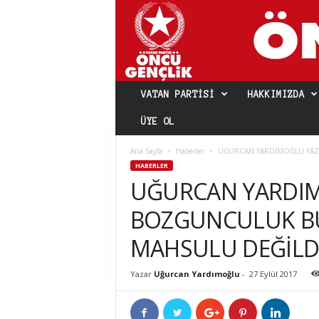
VATAN PARTISI
HAKKIMIZDA
ÜYE OL
Ana Sayfa
Haberler
UĞURCAN YARDIMOĞLU YAZD
HABERLER
UĞURCAN YARDIM
BOZGUNCULUK B
MAHSULU DEĞİLD
Yazar
Uğurcan Yardımoğlu
-
27 Eylül 2017