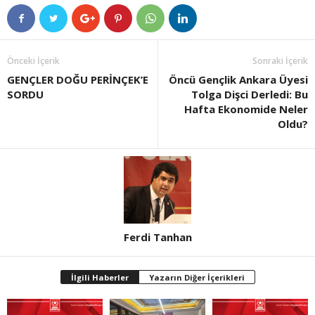
Önceki İçerik
Sonraki İçerik
GENÇLER DOĞU PERİNÇEK’E
Öncü Gençlik Ankara Üyesi
SORDU
Tolga Dişci Derledi: Bu
Hafta Ekonomide Neler
Oldu?
Ferdi Tanhan
İlgili Haberler
Yazarın Diğer İçerikleri