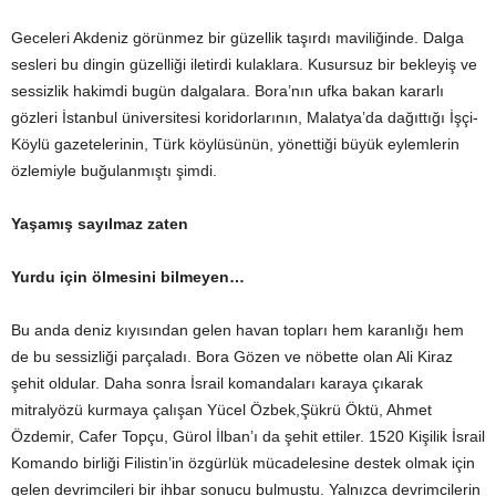
Geceleri Akdeniz görünmez bir güzellik taşırdı maviliğinde. Dalga
sesleri bu dingin güzelliği iletirdi kulaklara. Kusursuz bir bekleyiş ve
sessizlik hakimdi bugün dalgalara. Bora’nın ufka bakan kararlı
gözleri İstanbul üniversitesi koridorlarının, Malatya’da dağıttığı İşçi-
Köylü gazetelerinin, Türk köylüsünün, yönettiği büyük eylemlerin
özlemiyle buğulanmıştı şimdi.
Yaşamış sayılmaz zaten
Yurdu için ölmesini bilmeyen…
Bu anda deniz kıyısından gelen havan topları hem karanlığı hem
de bu sessizliği parçaladı. Bora Gözen ve nöbette olan Ali Kiraz
şehit oldular. Daha sonra İsrail komandaları karaya çıkarak
mitralyözü kurmaya çalışan Yücel Özbek,Şükrü Öktü, Ahmet
Özdemir, Cafer Topçu, Gürol İlban’ı da şehit ettiler. 1520 Kişilik İsrail
Komando birliği Filistin’in özgürlük mücadelesine destek olmak için
gelen devrimcileri bir ihbar sonucu bulmuştu. Yalnızca devrimcilerin