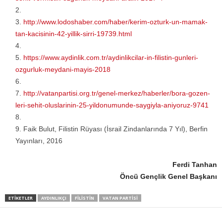
http://www.lodoshaber.com/haber/kerim-ozturk-un-mamak-
tan-kacisinin-42-yillik-sirri-19739.html
https://www.aydinlik.com.tr/aydinlikcilar-in-filistin-gunleri-
ozgurluk-meydani-mayis-2018
http://vatanpartisi.org.tr/genel-merkez/haberler/bora-gozen-
leri-sehit-oluslarinin-25-yildonumunde-saygiyla-aniyoruz-9741
Faik Bulut, Filistin Rüyası (İsrail Zindanlarında 7 Yıl), Berfin
Yayınları, 2016
Ferdi Tanhan
Öncü Gençlik Genel Başkanı
ETIKETLER
AYDINLIKÇI
FILISTIN
VATAN PARTİSİ