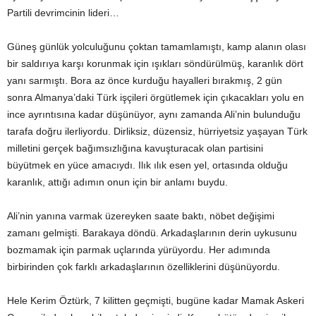
Partili devrimcinin lideri…
Güneş günlük yolculuğunu çoktan tamamlamıştı, kamp alanın olası
bir saldırıya karşı korunmak için ışıkları söndürülmüş, karanlık dört
yanı sarmıştı. Bora az önce kurduğu hayalleri bırakmış, 2 gün
sonra Almanya’daki Türk işçileri örgütlemek için çıkacakları yolu en
ince ayrıntısına kadar düşünüyor, aynı zamanda Ali’nin bulunduğu
tarafa doğru ilerliyordu. Dirliksiz, düzensiz, hürriyetsiz yaşayan Türk
milletini gerçek bağımsızlığına kavuşturacak olan partisini
büyütmek en yüce amacıydı. Ilık ılık esen yel, ortasında olduğu
karanlık, attığı adımın onun için bir anlamı buydu.
Ali’nin yanına varmak üzereyken saate baktı, nöbet değişimi
zamanı gelmişti. Barakaya döndü. Arkadaşlarının derin uykusunu
bozmamak için parmak uçlarında yürüyordu. Her adımında
birbirinden çok farklı arkadaşlarının özelliklerini düşünüyordu.
Hele Kerim Öztürk, 7 kilitten geçmişti, bugüne kadar Mamak Askeri