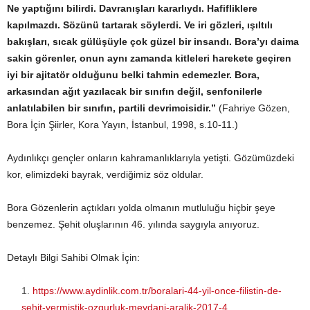
Ne yaptığını bilirdi. Davranışları kararlıydı. Hafifliklere
kapılmazdı. Sözünü tartarak söylerdi. Ve iri gözleri, ışıltılı
bakışları, sıcak gülüşüyle çok güzel bir insandı. Bora’yı daima
sakin görenler, onun aynı zamanda kitleleri harekete geçiren
iyi bir ajitatör olduğunu belki tahmin edemezler. Bora,
arkasından ağıt yazılacak bir sınıfın değil, senfonilerle
anlatılabilen bir sınıfın, partili devrimcisidir.”
(Fahriye Gözen,
Bora İçin Şiirler, Kora Yayın, İstanbul, 1998, s.10-11.)
Aydınlıkçı gençler onların kahramanlıklarıyla yetişti. Gözümüzdeki
kor, elimizdeki bayrak, verdiğimiz söz oldular.
Bora Gözenlerin açtıkları yolda olmanın mutluluğu hiçbir şeye
benzemez. Şehit oluşlarının 46. yılında saygıyla anıyoruz.
Detaylı Bilgi Sahibi Olmak İçin:
https://www.aydinlik.com.tr/boralari-44-yil-once-filistin-de-
sehit-vermistik-ozgurluk-meydani-aralik-2017-4