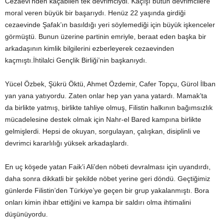
Cezaevi’nden kaçabilen tek devrimciydi. Kaçışı bütün devrimcilere
moral veren büyük bir başarıydı. Henüz 22 yaşında girdiği
cezaevinde Şafak’ın basıldığı yeri söylemediği için büyük işkenceler
görmüştü. Bunun üzerine partinin emriyle, beraat eden başka bir
arkadaşının kimlik bilgilerini ezberleyerek cezaevinden
kaçmıştı.İhtilalci Gençlik Birliği’nin başkanıydı.
Yücel Özbek, Şükrü Öktü, Ahmet Özdemir, Cafer Topçu, Gürol İlban
yan yana yatıyordu. Zaten onlar hep yan yana yatardı. Mamak’ta
da birlikte yatmış, birlikte tahliye olmuş, Filistin halkının bağımsızlık
mücadelesine destek olmak için Nahr-el Bared kampına birlikte
gelmişlerdi. Hepsi de okuyan, sorgulayan, çalışkan, disiplinli ve
devrimci kararlılığı yüksek arkadaşlardı.
En uç köşede yatan Faik’i Ali’den nöbeti devralması için uyandırdı,
daha sonra dikkatli bir şekilde nöbet yerine geri döndü. Geçtiğimiz
günlerde Filistin’den Türkiye’ye geçen bir grup yakalanmıştı. Bora
onları kimin ihbar ettiğini ve kampa bir saldırı olma ihtimalini
düşünüyordu.