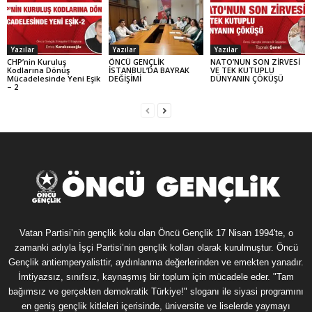
Yazılar
Yazılar
Yazılar
CHP’nin Kuruluş
ÖNCÜ GENÇLİK
NATO’NUN SON ZİRVESİ
Kodlarına Dönüş
İSTANBUL’DA BAYRAK
VE TEK KUTUPLU
Mücadelesinde Yeni Eşik
DEĞİŞİMİ
DÜNYANIN ÇÖKÜŞÜ
– 2
Vatan Partisi’nin gençlik kolu olan Öncü Gençlik 17 Nisan 1994'te, o
zamanki adıyla İşçi Partisi’nin gençlik kolları olarak kurulmuştur. Öncü
Gençlik antiemperyalisttir, aydınlanma değerlerinden ve emekten yanadır.
İmtiyazsız, sınıfsız, kaynaşmış bir toplum için mücadele eder. "Tam
bağımsız ve gerçekten demokratik Türkiye!" sloganı ile siyasi programını
en geniş gençlik kitleleri içerisinde, üniversite ve liselerde yaymayı