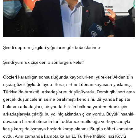
Şimdi deprem çizgileri yığınların göz bebeklerinde
Şimdi yumruk çiçekleri o sömürge ülkeler”
Gözleri karanlığın sonsuzluğunda kaybolurken, yürekleri Akdeniz’in
eşsiz güzelliğiyle doluydu. Bora, sırtını Lübnan kayasına yaslamış,
Türkiye’de bıraktığı arkadaşlarını düşünüyordu. Demir gibi sert ama
gerçek düşüncelerin seline bırakmıştı kendisini. Bir yanda hapiste
bulunan arkadaşları, bir yanda Filistin halkına yardım etmek için
arkadaşlarıyla çıktığı bu yol hiç aklından çıkmıyordu. Büyük insanlık
davasına hizmet etmenin tarif edilemez mutluluğu ve heyecanıyla
karış karış dolaşmaya başladı kamp alanını. Bugün nöbet komutanı
oydu. Aynı zamanda kampta kalan 11 Türkiye İhtilalci İşçi Köylü