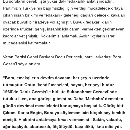
Bu soruların cevabı işte yukarıdaki fedakarlık anlatısındadır..
Partimizin Türkiye’nin bağımsızlığı için verdiği mücadelede ortaya
çıkan insan birikimi ve fedakarlık geleneği dağları delecek, kayaları
oyacak büyük bir iradeye yol açmıştır. Büyük fedakarlıkların
üzerinde ufukları geniş, insanlık için canını vermekten çekinmeyen
kadrolar yetişmiştir.. Köklerimizi anlamak, Aydınlıkçıların ısrarlı
mücadelesini kavramaktır.
Vatan Partisi Genel Başkanı Doğu Perinçek, partili arkadaşı Bora
Gözen’i şöyle anlatır:
“Bora, emekçilerin devrim davasını her şeyin üzerinde
tutmuştur. Onun ‘kendi’ meselesi, hayatı, her şeyi budur.
1968’de Deniz Gezmiş’le birlikte Sultanahmet Cezaevi’nde
tutuklu iken, ona görüşe gitmiştim. Daha ‘Merhaba’ demeden
günün devrimci meselelerini konuşmaya başladık. Görüş bitti.
Çıktım. Karısı Engin, Bora’ya söylemem için birçok şey tembih
etmişti. Hiçbirini anlatmaya fırsat vermemişti. Sakin, vakurlu,
ağır başlıydı, abartısızdı, ölçülüydü, başı dikti, ikna ediciydi.