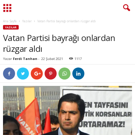
Ana Sayfa
Yazılar
Vatan Partisi bayrağı onlardan rüzgar aldı
YAZILAR
Vatan Partisi bayrağı onlardan
rüzgar aldı
Yazar
Ferdi Tanhan
-
22 Şubat 2021
1117