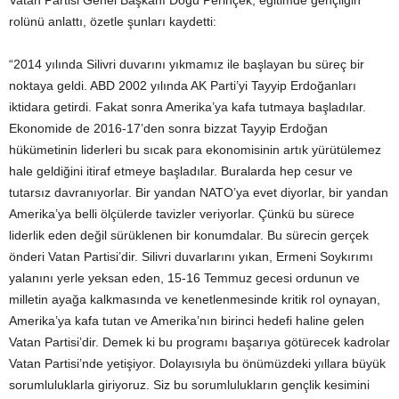
Vatan Partisi Genel Başkanı Doğu Perinçek, eğitimde gençliğin
rolünü anlattı, özetle şunları kaydetti:
“2014 yılında Silivri duvarını yıkmamız ile başlayan bu süreç bir
noktaya geldi. ABD 2002 yılında AK Parti’yi Tayyip Erdoğanları
iktidara getirdi. Fakat sonra Amerika’ya kafa tutmaya başladılar.
Ekonomide de 2016-17’den sonra bizzat Tayyip Erdoğan
hükümetinin liderleri bu sıcak para ekonomisinin artık yürütülemez
hale geldiğini itiraf etmeye başladılar. Buralarda hep cesur ve
tutarsız davranıyorlar. Bir yandan NATO’ya evet diyorlar, bir yandan
Amerika’ya belli ölçülerde tavizler veriyorlar. Çünkü bu sürece
liderlik eden değil sürüklenen bir konumdalar. Bu sürecin gerçek
önderi Vatan Partisi’dir. Silivri duvarlarını yıkan, Ermeni Soykırımı
yalanını yerle yeksan eden, 15-16 Temmuz gecesi ordunun ve
milletin ayağa kalkmasında ve kenetlenmesinde kritik rol oynayan,
Amerika’ya kafa tutan ve Amerika’nın birinci hedefi haline gelen
Vatan Partisi’dir. Demek ki bu programı başarıya götürecek kadrolar
Vatan Partisi’nde yetişiyor. Dolayısıyla bu önümüzdeki yıllara büyük
sorumluluklarla giriyoruz. Siz bu sorumlulukların gençlik kesimini