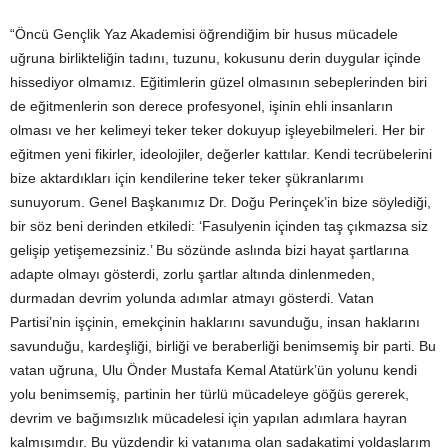
“Öncü Gençlik Yaz Akademisi öğrendiğim bir husus mücadele
uğruna birlikteliğin tadını, tuzunu, kokusunu derin duygular içinde
hissediyor olmamız. Eğitimlerin güzel olmasının sebeplerinden biri
de eğitmenlerin son derece profesyonel, işinin ehli insanların
olması ve her kelimeyi teker teker dokuyup işleyebilmeleri. Her bir
eğitmen yeni fikirler, ideolojiler, değerler kattılar. Kendi tecrübelerini
bize aktardıkları için kendilerine teker teker şükranlarımı
sunuyorum. Genel Başkanımız Dr. Doğu Perinçek’in bize söylediği,
bir söz beni derinden etkiledi: ‘Fasulyenin içinden taş çıkmazsa siz
gelişip yetişemezsiniz.’ Bu sözünde aslında bizi hayat şartlarına
adapte olmayı gösterdi, zorlu şartlar altında dinlenmeden,
durmadan devrim yolunda adımlar atmayı gösterdi. Vatan
Partisi’nin işçinin, emekçinin haklarını savunduğu, insan haklarını
savunduğu, kardeşliği, birliği ve beraberliği benimsemiş bir parti. Bu
vatan uğruna, Ulu Önder Mustafa Kemal Atatürk’ün yolunu kendi
yolu benimsemiş, partinin her türlü mücadeleye göğüs gererek,
devrim ve bağımsızlık mücadelesi için yapılan adımlara hayran
kalmışımdır. Bu yüzdendir ki vatanıma olan sadakatimi yoldaşlarım