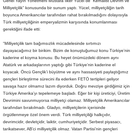
Genel Yayın Yönetmeni Mustafa İlker Yücel de “Kemalist Devrim ve
Milliyetçilik” konusunda bir sunum yaptı. Yücel, milliyetçiliğin tarih
boyunca Amerikancılar tarafından rahat bırakılmadığını dolayısıyla
Türk milliyetçiliğinin emperyalizmin karşısında konumlanması
gerektiğini ifade etti:
“Milliyetçilik tam bağımsızlık mücadelesinde sırtımızı
dayayacağımız bir birikim. Bizim de konuştuğumuz konu Türkiye’nin
kaderine el koyma konusu. Bu heyet önümüzdeki dönem aynı
Atatürk ve arkadaşlarının yaptığı gibi Türkiye’nin kaderine el
koyacak. Öncü Gençlik’i büyütme ve aynı hassasiyeti paylaştığımız
gençleri birleştirme sürecini ifa ederken FETÖ tertipleri geliyor
savaşa hazır olmamız lazım diyorduk. Doğru mevziye girdiğimiz için
Türkiye Amerika’yı tepelemeye başladı. Eğer bir kişi üreticiyi, Üretim
Devrimini savunmuyorsa milliyetçi olamaz. Milliyetçilik Amerikancılar
tarafından bırakılmadı. Gladyo, milliyetçilerin içerisinde
örgütlenmeye özel önem verdi. Türk milliyetçiliği halkçıdır,
devrimcidir, devletçidir, laiktir, cumhuriyetçidir. Serbest piyasacı,
tarikatsever, AB’ci milliyetçilik olmaz. Vatan Partisi’nin gençleri