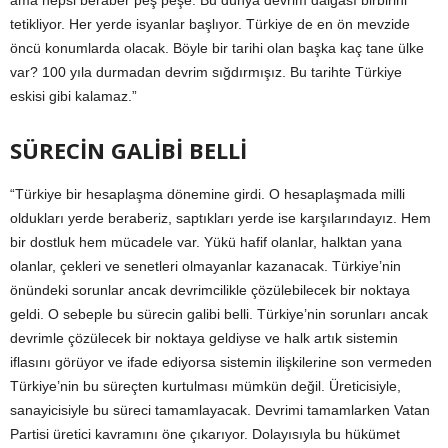
ama hepsi beraber peş peşe. Bu dünya devrim dalgası birbirini
tetikliyor. Her yerde isyanlar başlıyor. Türkiye de en ön mevzide
öncü konumlarda olacak. Böyle bir tarihi olan başka kaç tane ülke
var? 100 yıla durmadan devrim sığdırmışız. Bu tarihte Türkiye
eskisi gibi kalamaz.”
SÜRECİN GALİBİ BELLİ
“Türkiye bir hesaplaşma dönemine girdi. O hesaplaşmada milli
oldukları yerde beraberiz, saptıkları yerde ise karşılarındayız. Hem
bir dostluk hem mücadele var. Yükü hafif olanlar, halktan yana
olanlar, çekleri ve senetleri olmayanlar kazanacak. Türkiye’nin
önündeki sorunlar ancak devrimcilikle çözülebilecek bir noktaya
geldi. O sebeple bu sürecin galibi belli. Türkiye’nin sorunları ancak
devrimle çözülecek bir noktaya geldiyse ve halk artık sistemin
iflasını görüyor ve ifade ediyorsa sistemin ilişkilerine son vermeden
Türkiye’nin bu süreçten kurtulması mümkün değil. Üreticisiyle,
sanayicisiyle bu süreci tamamlayacak. Devrimi tamamlarken Vatan
Partisi üretici kavramını öne çıkarıyor. Dolayısıyla bu hükümet