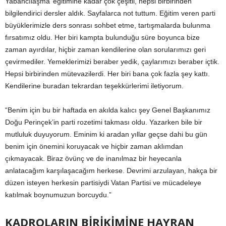
Yabancılaşma’ eğitimine kadar çok çeşitli, hepsi birbirinden
bilgilendirici dersler aldık. Sayfalarca not tuttum. Eğitim veren parti
büyüklerimizle ders sonrası sohbet etme, tartışmalarda bulunma
fırsatımız oldu. Her biri kampta bulunduğu süre boyunca bize
zaman ayırdılar, hiçbir zaman kendilerine olan sorularımızı geri
çevirmediler. Yemeklerimizi beraber yedik, çaylarımızı beraber içtik.
Hepsi birbirinden mütevazilerdi. Her biri bana çok fazla şey kattı.
Kendilerine buradan tekrardan teşekkürlerimi iletiyorum.
“Benim için bu bir haftada en akılda kalıcı şey Genel Başkanımız
Doğu Perinçek’in parti rozetimi takması oldu. Yazarken bile bir
mutluluk duyuyorum. Eminim ki aradan yıllar geçse dahi bu gün
benim için önemini koruyacak ve hiçbir zaman aklımdan
çıkmayacak. Biraz övünç ve de inanılmaz bir heyecanla
anlatacağım karşılaşacağım herkese. Devrimi arzulayan, hakça bir
düzen isteyen herkesin partisiydi Vatan Partisi ve mücadeleye
katılmak boynumuzun borcuydu.”
KADROLARIN BİRİKİMİNE HAYRAN