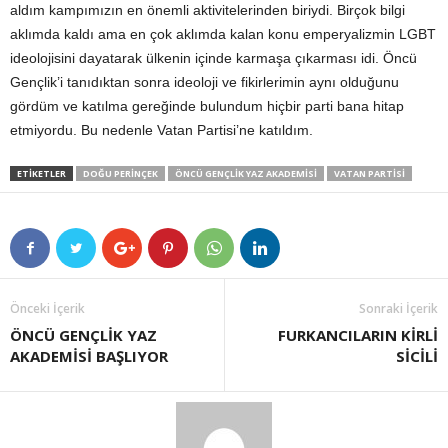
aldım kampımızın en önemli aktivitelerinden biriydi. Birçok bilgi
aklımda kaldı ama en çok aklımda kalan konu emperyalizmin LGBT
ideolojisini dayatarak ülkenin içinde karmaşa çıkarması idi. Öncü
Gençlik’i tanıdıktan sonra ideoloji ve fikirlerimin aynı olduğunu
gördüm ve katılma gereğinde bulundum hiçbir parti bana hitap
etmiyordu. Bu nedenle Vatan Partisi’ne katıldım.
ETIKETLER
DOĞU PERINÇEK
ÖNCÜ GENÇLIK YAZ AKADEMISI
VATAN PARTISI
Önceki İçerik
Sonraki İçerik
ÖNCÜ GENÇLİK YAZ
FURKANCILARIN KİRLİ
AKADEMİSİ BAŞLIYOR
SİCİLİ