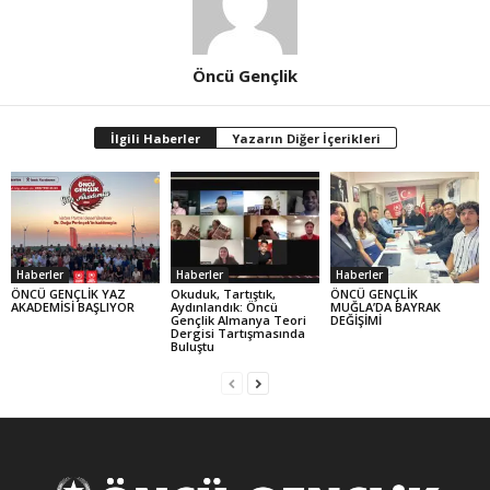
Öncü Gençlik
İlgili Haberler
Yazarın Diğer İçerikleri
Haberler
Haberler
Haberler
ÖNCÜ GENÇLİK YAZ
Okuduk, Tartıştık,
ÖNCÜ GENÇLİK
AKADEMİSİ BAŞLIYOR
Aydınlandık: Öncü
MUĞLA’DA BAYRAK
Gençlik Almanya Teori
DEĞİŞİMİ
Dergisi Tartışmasında
Buluştu