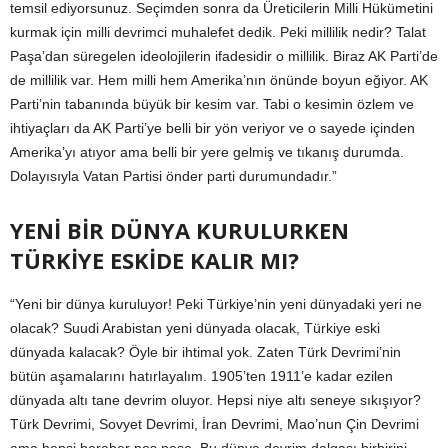
temsil ediyorsunuz. Seçimden sonra da Üreticilerin Milli Hükümetini
kurmak için milli devrimci muhalefet dedik. Peki millilik nedir? Talat
Paşa’dan süregelen ideolojilerin ifadesidir o millilik. Biraz AK Parti’de
de millilik var. Hem milli hem Amerika’nın önünde boyun eğiyor. AK
Parti’nin tabanında büyük bir kesim var. Tabi o kesimin özlem ve
ihtiyaçları da AK Parti’ye belli bir yön veriyor ve o sayede içinden
Amerika’yı atıyor ama belli bir yere gelmiş ve tıkanış durumda.
Dolayısıyla Vatan Partisi önder parti durumundadır.”
YENİ BİR DÜNYA KURULURKEN
TÜRKİYE ESKİDE KALIR MI?
“Yeni bir dünya kuruluyor! Peki Türkiye’nin yeni dünyadaki yeri ne
olacak? Suudi Arabistan yeni dünyada olacak, Türkiye eski
dünyada kalacak? Öyle bir ihtimal yok. Zaten Türk Devrimi’nin
bütün aşamalarını hatırlayalım. 1905’ten 1911’e kadar ezilen
dünyada altı tane devrim oluyor. Hepsi niye altı seneye sıkışıyor?
Türk Devrimi, Sovyet Devrimi, İran Devrimi, Mao’nun Çin Devrimi