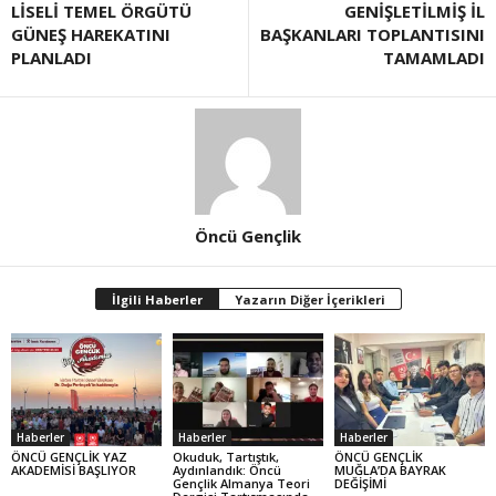
LİSELİ TEMEL ÖRGÜTÜ
GENİŞLETİLMİŞ İL
GÜNEŞ HAREKATINI
BAŞKANLARI TOPLANTISINI
PLANLADI
TAMAMLADI
Öncü Gençlik
İlgili Haberler
Yazarın Diğer İçerikleri
Haberler
Haberler
Haberler
ÖNCÜ GENÇLİK YAZ
Okuduk, Tartıştık,
ÖNCÜ GENÇLİK
AKADEMİSİ BAŞLIYOR
Aydınlandık: Öncü
MUĞLA’DA BAYRAK
Gençlik Almanya Teori
DEĞİŞİMİ