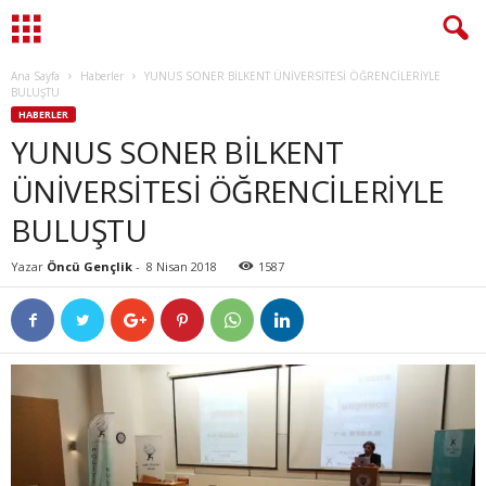
Ana Sayfa
Haberler
YUNUS SONER BİLKENT ÜNİVERSİTESİ ÖĞRENCİLERİYLE
BULUŞTU
HABERLER
YUNUS SONER BİLKENT
ÜNİVERSİTESİ ÖĞRENCİLERİYLE
BULUŞTU
Yazar
Öncü Gençlik
-
8 Nisan 2018
1587