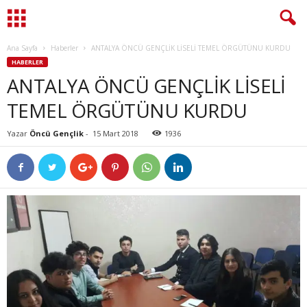
Ana Sayfa
Haberler
ANTALYA ÖNCÜ GENÇLİK LİSELİ TEMEL ÖRGÜTÜNU KURDU
HABERLER
ANTALYA ÖNCÜ GENÇLİK LİSELİ
TEMEL ÖRGÜTÜNU KURDU
Yazar
Öncü Gençlik
-
15 Mart 2018
1936