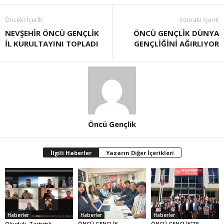
Önceki İçerik
Sonraki İçerik
NEVŞEHİR ÖNCÜ GENÇLİK
ÖNCÜ GENÇLİK DÜNYA
İL KURULTAYINI TOPLADI
GENÇLİĞİNİ AĞIRLIYOR
Öncü Gençlik
İlgili Haberler
Yazarın Diğer İçerikleri
Haberler
Haberler
Haberler
Okuduk, Tartıştık,
ÖNCÜ GENÇLİK
ÖNCÜ GENÇLİK’TE