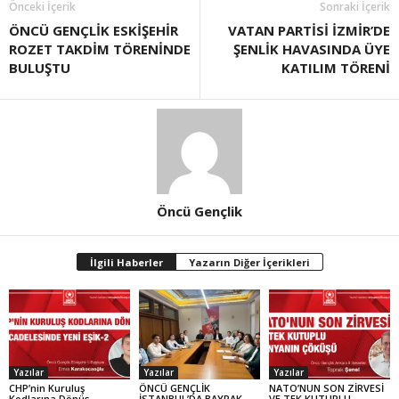
Önceki İçerik
Sonraki İçerik
ÖNCÜ GENÇLİK ESKİŞEHİR
VATAN PARTİSİ İZMİR’DE
ROZET TAKDİM TÖRENİNDE
ŞENLİK HAVASINDA ÜYE
BULUŞTU
KATILIM TÖRENİ
Öncü Gençlik
İlgili Haberler
Yazarın Diğer İçerikleri
Yazılar
Yazılar
Yazılar
CHP’nin Kuruluş
ÖNCÜ GENÇLİK
NATO’NUN SON ZİRVESİ
Kodlarına Dönüş
İSTANBUL’DA BAYRAK
VE TEK KUTUPLU