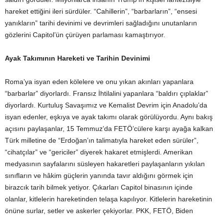
hareket ettiğini ileri sürdüler. “Cahillerin”, “barbarların”, “ensesi
yanıkların” tarihi devinimi ve devrimleri sağladığını unutanların
gözlerini Capitol’ün çürüyen parlaması kamaştırıyor.
Ayak Takımının Hareketi ve Tarihin Devinimi
Roma’ya isyan eden kölelere ve onu yıkan akınları yapanlara
“barbarlar” diyorlardı. Fransız İhtilalini yapanlara “baldırı çıplaklar”
diyorlardı. Kurtuluş Savaşımız ve Kemalist Devrim için Anadolu’da
isyan edenler, eşkıya ve ayak takımı olarak görülüyordu. Aynı bakış
açısını paylaşanlar, 15 Temmuz’da FETÖ’cülere karşı ayağa kalkan
Türk milletine de “Erdoğan’ın talimatıyla hareket eden sürüler”,
“cihatçılar” ve “gericiler” diyerek hakaret etmişlerdi. Amerikan
medyasının sayfalarını süsleyen hakaretleri paylaşanların yıkılan
sınıfların ve hâkim güçlerin yanında tavır aldığını görmek için
birazcık tarih bilmek yetiyor. Çıkarları Capitol binasının içinde
olanlar, kitlelerin hareketinden telaşa kapılıyor. Kitlelerin hareketinin
önüne surlar, setler ve askerler çekiyorlar. PKK, FETÖ, Biden