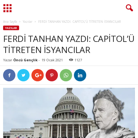
Ana Sayfa
Yazılar
FERDİ TANHAN YAZDI: CAPİTOL’Ü TİTRETEN İSYANCILAR
YAZILAR
FERDİ TANHAN YAZDI: CAPİTOL’Ü
TİTRETEN İSYANCILAR
Yazar
Öncü Gençlik
-
19 Ocak 2021
1127