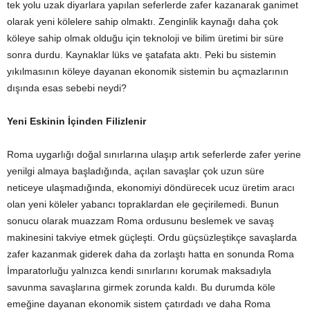
tek yolu uzak diyarlara yapılan seferlerde zafer kazanarak ganimet
olarak yeni kölelere sahip olmaktı. Zenginlik kaynağı daha çok
köleye sahip olmak olduğu için teknoloji ve bilim üretimi bir süre
sonra durdu. Kaynaklar lüks ve şatafata aktı. Peki bu sistemin
yıkılmasının köleye dayanan ekonomik sistemin bu açmazlarının
dışında esas sebebi neydi?
Yeni Eskinin İçinden Filizlenir
Roma uygarlığı doğal sınırlarına ulaşıp artık seferlerde zafer yerine
yenilgi almaya başladığında, açılan savaşlar çok uzun süre
neticeye ulaşmadığında, ekonomiyi döndürecek ucuz üretim aracı
olan yeni köleler yabancı topraklardan ele geçirilemedi. Bunun
sonucu olarak muazzam Roma ordusunu beslemek ve savaş
makinesini takviye etmek güçleşti. Ordu güçsüzleştikçe savaşlarda
zafer kazanmak giderek daha da zorlaştı hatta en sonunda Roma
İmparatorluğu yalnızca kendi sınırlarını korumak maksadıyla
savunma savaşlarına girmek zorunda kaldı. Bu durumda köle
emeğine dayanan ekonomik sistem çatırdadı ve daha Roma