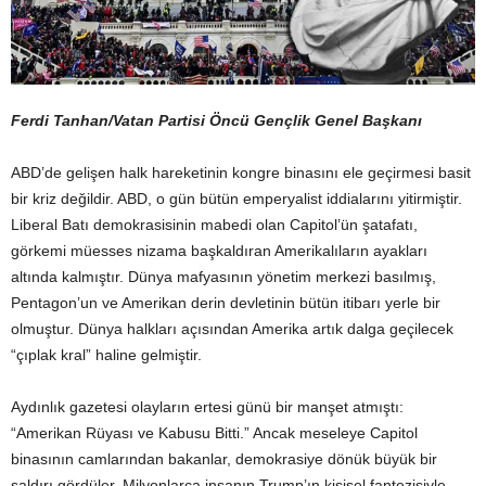
Ferdi Tanhan/Vatan Partisi Öncü Gençlik Genel Başkanı
ABD’de gelişen halk hareketinin kongre binasını ele geçirmesi basit
bir kriz değildir. ABD, o gün bütün emperyalist iddialarını yitirmiştir.
Liberal Batı demokrasisinin mabedi olan Capitol’ün şatafatı,
görkemi müesses nizama başkaldıran Amerikalıların ayakları
altında kalmıştır. Dünya mafyasının yönetim merkezi basılmış,
Pentagon’un ve Amerikan derin devletinin bütün itibarı yerle bir
olmuştur. Dünya halkları açısından Amerika artık dalga geçilecek
“çıplak kral” haline gelmiştir.
Aydınlık gazetesi olayların ertesi günü bir manşet atmıştı:
“Amerikan Rüyası ve Kabusu Bitti.” Ancak meseleye Capitol
binasının camlarından bakanlar, demokrasiye dönük büyük bir
saldırı gördüler. Milyonlarca insanın Trump’ın kişisel fantezisiyle