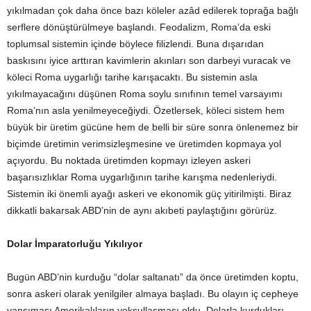
yıkılmadan çok daha önce bazı köleler azâd edilerek toprağa bağlı
serflere dönüştürülmeye başlandı. Feodalizm, Roma’da eski
toplumsal sistemin içinde böylece filizlendi. Buna dışarıdan
baskısını iyice arttıran kavimlerin akınları son darbeyi vuracak ve
köleci Roma uygarlığı tarihe karışacaktı. Bu sistemin asla
yıkılmayacağını düşünen Roma soylu sınıfının temel varsayımı
Roma’nın asla yenilmeyeceğiydi. Özetlersek, köleci sistem hem
büyük bir üretim gücüne hem de belli bir süre sonra önlenemez bir
biçimde üretimin verimsizleşmesine ve üretimden kopmaya yol
açıyordu. Bu noktada üretimden kopmayı izleyen askeri
başarısızlıklar Roma uygarlığının tarihe karışma nedenleriydi.
Sistemin iki önemli ayağı askeri ve ekonomik güç yitirilmişti. Biraz
dikkatli bakarsak ABD’nin de aynı akıbeti paylaştığını görürüz.
Dolar İmparatorluğu Yıkılıyor
Bugün ABD’nin kurduğu “dolar saltanatı” da önce üretimden koptu,
sonra askeri olarak yenilgiler almaya başladı. Bu olayın iç cepheye
yansıması Amerikalıların yoksullaşması oldu. Dolarla kurdukları