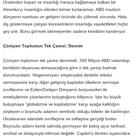
Üretimden kopan ve insanlığı haraca bağlamaya kalkan bir
Amerika’yı insanlığın elinden kimse kurtaramaz. ABD mazlum
dünyanın namlusu ve gelişimi önünde diz çökmek zorunda. Hala
diş göstermeye çalışan küreselcilerin insanlığa vaadettikleri hiçbir
şey yok. Bunu görmek istemeyenler sadece kendisini kandırıyor.
Çürüyen Toplumun Tek Çaresi: Devrim
Çürüyen toplumun tek çaresi devrimdir. 340 Milyon ABD vatandaşı
kendisini okyanusa atmayacağına göre o tek çareyi bulmak
durumundadır. Hegemonyacı emperyalist devletin tekelci
sermayesine karşı diğer gelişmiş kapitalist ülkelerin sermaye
sınıflarının ve Ezilen/Gelişen Dünyanın burjuvazileri ile
emekçilerinin çıkarlarının buluştuğunu biliyoruz. İşte bu büyük
buluşmaya “globalizme ve kapitalizme” karşı ayağa kalktığını
söyleyen o boynuzlu adamın sembolü olduğu kitleler de katılmıştır.
Uluslararası alandaki sınıflaşma ve saflaşma gerçeği budur.
Boynuzlu adamı kendi safında görmeyen bir bakış açısı tarihsel,
sınıfsal ve dolayısıyla bilimsel değildir. Capitol’ü titreten isyancılara