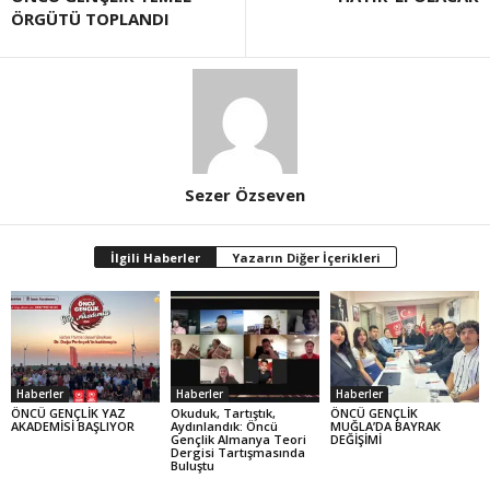
ÖRGÜTÜ TOPLANDI
Sezer Özseven
İlgili Haberler
Yazarın Diğer İçerikleri
Haberler
Haberler
Haberler
ÖNCÜ GENÇLİK YAZ
Okuduk, Tartıştık,
ÖNCÜ GENÇLİK
AKADEMİSİ BAŞLIYOR
Aydınlandık: Öncü
MUĞLA’DA BAYRAK
Gençlik Almanya Teori
DEĞİŞİMİ
Dergisi Tartışmasında
Buluştu