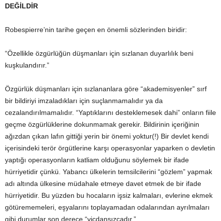
DEĞİLDİR
Robespierre’nin tarihe geçen en önemli sözlerinden biridir:
“Özellikle özgürlüğün düşmanları için sızlanan duyarlılık beni
kuşkulandırır.”
Özgürlük düşmanları için sızlananlara göre “akademisyenler” sırf
bir bildiriyi imzaladıkları için suçlanmamalıdır ya da
cezalandırılmamalıdır. “Yaptıklarını desteklemesek dahi” onların fiile
geçme özgürlüklerine dokunmamak gerekir. Bildirinin içeriğinin
ağızdan çıkan lafın gittiği yerin bir önemi yoktur(!) Bir devlet kendi
içerisindeki terör örgütlerine karşı operasyonlar yaparken o devletin
yaptığı operasyonların katliam olduğunu söylemek bir ifade
hürriyetidir çünkü. Yabancı ülkelerin temsilcilerini “gözlem” yapmak
adı altında ülkesine müdahale etmeye davet etmek de bir ifade
hürriyetidir. Bu yüzden bu hocaların işsiz kalmaları, evlerine ekmek
götürememeleri, eşyalarını toplayamadan odalarından ayrılmaları
gibi durumlar son derece “vicdansızcadır.”