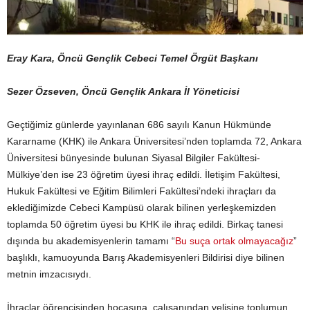
Eray Kara, Öncü Gençlik Cebeci Temel Örgüt Başkanı
Sezer Özseven, Öncü Gençlik Ankara İl Yöneticisi
Geçtiğimiz günlerde yayınlanan 686 sayılı Kanun Hükmünde
Kararname (KHK) ile Ankara Üniversitesi’nden toplamda 72, Ankara
Üniversitesi bünyesinde bulunan Siyasal Bilgiler Fakültesi-
Mülkiye’den ise 23 öğretim üyesi ihraç edildi. İletişim Fakültesi,
Hukuk Fakültesi ve Eğitim Bilimleri Fakültesi’ndeki ihraçları da
eklediğimizde Cebeci Kampüsü olarak bilinen yerleşkemizden
toplamda 50 öğretim üyesi bu KHK ile ihraç edildi. Birkaç tanesi
dışında bu akademisyenlerin tamamı “
Bu suça ortak olmayacağız
”
başlıklı, kamuoyunda Barış Akademisyenleri Bildirisi diye bilinen
metnin imzacısıydı.
İhraçlar öğrencisinden hocasına, çalışanından velisine toplumun