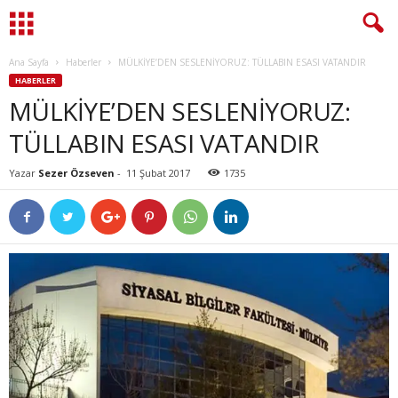
Ana Sayfa
Haberler
MÜLKİYE’DEN SESLENİYORUZ: TÜLLABIN ESASI VATANDIR
HABERLER
MÜLKİYE’DEN SESLENİYORUZ:
TÜLLABIN ESASI VATANDIR
Yazar
Sezer Özseven
-
11 Şubat 2017
1735