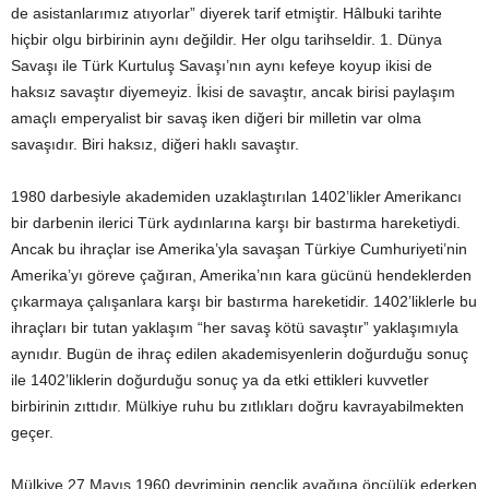
de asistanlarımız atıyorlar” diyerek tarif etmiştir. Hâlbuki tarihte
hiçbir olgu birbirinin aynı değildir. Her olgu tarihseldir. 1. Dünya
Savaşı ile Türk Kurtuluş Savaşı’nın aynı kefeye koyup ikisi de
haksız savaştır diyemeyiz. İkisi de savaştır, ancak birisi paylaşım
amaçlı emperyalist bir savaş iken diğeri bir milletin var olma
savaşıdır. Biri haksız, diğeri haklı savaştır.
1980 darbesiyle akademiden uzaklaştırılan 1402’likler Amerikancı
bir darbenin ilerici Türk aydınlarına karşı bir bastırma hareketiydi.
Ancak bu ihraçlar ise Amerika’yla savaşan Türkiye Cumhuriyeti’nin
Amerika’yı göreve çağıran, Amerika’nın kara gücünü hendeklerden
çıkarmaya çalışanlara karşı bir bastırma hareketidir. 1402’liklerle bu
ihraçları bir tutan yaklaşım “her savaş kötü savaştır” yaklaşımıyla
aynıdır. Bugün de ihraç edilen akademisyenlerin doğurduğu sonuç
ile 1402’liklerin doğurduğu sonuç ya da etki ettikleri kuvvetler
birbirinin zıttıdır. Mülkiye ruhu bu zıtlıkları doğru kavrayabilmekten
geçer.
Mülkiye 27 Mayıs 1960 devriminin gençlik ayağına öncülük ederken