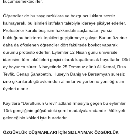
küçümsemektedirler.
Öğrenciler de bu saygısızlıklara ve bozgunculuklara sessiz
kalmayarak, bu isimleri istifaları talebiyle idareye şikâyet ederler.
Profesörler kurulu beş isim hakkındaki suçlamaları yersiz
bulduğunu belirterek tepkileri geçiştirmeye çalışır. Bunun üzerine
daha da öfkelenen öğrenciler dört fakültede boykot yaparak
durumu protesto ederler. Eylemler 12 Nisan günü üniversite
idaresine tüm fakülteleri geçici olarak kapattıracak boyuttadır. Dört
ay boyunca sürer. Nihayetinde 25 Temmuz günü Ali Kemal, Rıza
Tevfik, Cenap Şahabettin, Hüseyin Daniş ve Barsamyan süresiz
izne çıkarılarak görevlerinden alınırlar ve yerlerine yeni öğretim
üyeleri atanır.
Kayıtlara “Darülfünün Grevi” adlandırmasıyla geçen bu eylemler
Türk gençliğinin göğsündeki şeref madalyalarındandır. Mülkiyeli
geleneğinin kökleri işte buradadır.
ÖZGÜRLÜK DÜŞMANLARI İÇİN SIZLANMAK ÖZGÜRLÜK