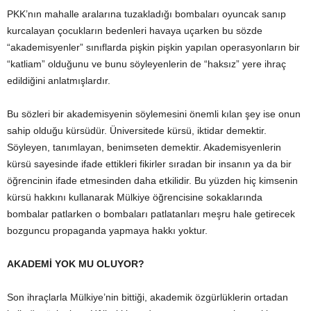
PKK’nın mahalle aralarına tuzakladığı bombaları oyuncak sanıp
kurcalayan çocukların bedenleri havaya uçarken bu sözde
“akademisyenler” sınıflarda pişkin pişkin yapılan operasyonların bir
“katliam” olduğunu ve bunu söyleyenlerin de “haksız” yere ihraç
edildiğini anlatmışlardır.
Bu sözleri bir akademisyenin söylemesini önemli kılan şey ise onun
sahip olduğu kürsüdür. Üniversitede kürsü, iktidar demektir.
Söyleyen, tanımlayan, benimseten demektir. Akademisyenlerin
kürsü sayesinde ifade ettikleri fikirler sıradan bir insanın ya da bir
öğrencinin ifade etmesinden daha etkilidir. Bu yüzden hiç kimsenin
kürsü hakkını kullanarak Mülkiye öğrencisine sokaklarında
bombalar patlarken o bombaları patlatanları meşru hale getirecek
bozguncu propaganda yapmaya hakkı yoktur.
AKADEMİ YOK MU OLUYOR?
Son ihraçlarla Mülkiye’nin bittiği, akademik özgürlüklerin ortadan