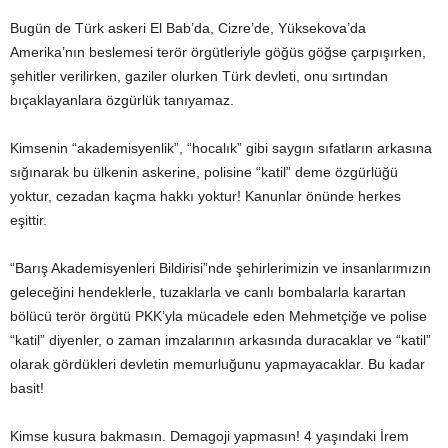
Bugün de Türk askeri El Bab’da, Cizre’de, Yüksekova’da
Amerika’nın beslemesi terör örgütleriyle göğüs göğse çarpışırken,
şehitler verilirken, gaziler olurken Türk devleti, onu sırtından
bıçaklayanlara özgürlük tanıyamaz.
Kimsenin “akademisyenlik”, “hocalık” gibi saygın sıfatların arkasına
sığınarak bu ülkenin askerine, polisine “katil” deme özgürlüğü
yoktur, cezadan kaçma hakkı yoktur! Kanunlar önünde herkes
eşittir.
“Barış Akademisyenleri Bildirisi”nde şehirlerimizin ve insanlarımızın
geleceğini hendeklerle, tuzaklarla ve canlı bombalarla karartan
bölücü terör örgütü PKK’yla mücadele eden Mehmetçiğe ve polise
“katil” diyenler, o zaman imzalarının arkasında duracaklar ve “katil”
olarak gördükleri devletin memurluğunu yapmayacaklar. Bu kadar
basit!
Kimse kusura bakmasın. Demagoji yapmasın! 4 yaşındaki İrem