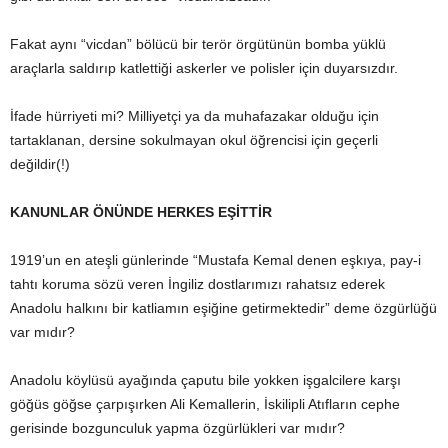
Fakat aynı “vicdan” bölücü bir terör örgütünün bomba yüklü
araçlarla saldırıp katlettiği askerler ve polisler için duyarsızdır.
İfade hürriyeti mi? Milliyetçi ya da muhafazakar olduğu için
tartaklanan, dersine sokulmayan okul öğrencisi için geçerli
değildir(!)
KANUNLAR ÖNÜNDE HERKES EŞİTTİR
1919’un en ateşli günlerinde “Mustafa Kemal denen eşkıya, pay-i
tahtı koruma sözü veren İngiliz dostlarımızı rahatsız ederek
Anadolu halkını bir katliamın eşiğine getirmektedir” deme özgürlüğü
var mıdır?
Anadolu köylüsü ayağında çaputu bile yokken işgalcilere karşı
göğüs göğse çarpışırken Ali Kemallerin, İskilipli Atıfların cephe
gerisinde bozgunculuk yapma özgürlükleri var mıdır?