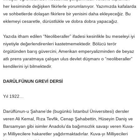
her kesiminde değişken fikirlerle yorumlanıyor. Yazımızda kafalarda
ve sohbetlerde dolaşan fikirlere bir yenisini daha ekleyeceğiz. Bu
eklemeyi cesaretle, dürüstlükle ve dobra dobra yapacağız.
Yazıda itham edilen “Neoliberaller” ifadesi kesinlikle bu meseleyi iyi
niyetiyle değerlendirenleri kastetmemektedir. Bölücü terör
örgütünden barış güvercini, Amerikan emperyalizminden de beyaz
atlı prens yaratmaya çalışan ulus devlet düşmanı o “neoliberaller”
kendilerini iyi bilmektedir.
DARÜLFÜNUN GREVİ DERSİ
Yıl 1922…
Darülfünun-u Şahane’de (bugünkü İstanbul Üniversitesi) dersler
veren Ali Kemal, Rıza Tevfik, Cenap Şahabettin, Hüseyin Daniş ve
Barsamyan gibi isimler Anadolu’da bağımsızlık savaşı veren Kuva-
yı Milliyecilere hakaretler yağdırmaktadırlar. Kuva-yı Milliyecileri