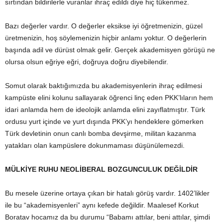
sırtından bildirilerle vuranlar ihraç edildi diye hiç tükenmez.
Bazı değerler vardır. O değerler eksikse iyi öğretmenizin, güzel
üretmenizin, hoş söylemenizin hiçbir anlamı yoktur. O değerlerin
başında adil ve dürüst olmak gelir. Gerçek akademisyen görüşü ne
olursa olsun eğriye eğri, doğruya doğru diyebilendir.
Somut olarak baktığımızda bu akademisyenlerin ihraç edilmesi
kampüste elini kolunu sallayarak öğrenci linç eden PKK’lıların hem
idari anlamda hem de ideolojik anlamda elini zayıflatmıştır. Türk
ordusu yurt içinde ve yurt dışında PKK’yı hendeklere gömerken
Türk devletinin onun canlı bomba devşirme, militan kazanma
yatakları olan kampüslere dokunmaması düşünülemezdi.
MÜLKİYE RUHU NEOLİBERAL BOZGUNCULUK DEĞİLDİR
Bu mesele üzerine ortaya çıkan bir hatalı görüş vardır. 1402’likler
ile bu “akademisyenleri” aynı kefede değildir. Maalesef Korkut
Boratav hocamız da bu durumu “Babamı attılar, beni attılar, şimdi