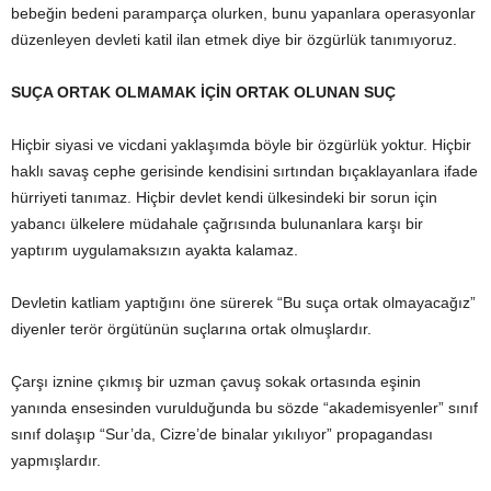
bebeğin bedeni paramparça olurken, bunu yapanlara operasyonlar
düzenleyen devleti katil ilan etmek diye bir özgürlük tanımıyoruz.
SUÇA ORTAK OLMAMAK İÇİN ORTAK OLUNAN SUÇ
Hiçbir siyasi ve vicdani yaklaşımda böyle bir özgürlük yoktur. Hiçbir
haklı savaş cephe gerisinde kendisini sırtından bıçaklayanlara ifade
hürriyeti tanımaz. Hiçbir devlet kendi ülkesindeki bir sorun için
yabancı ülkelere müdahale çağrısında bulunanlara karşı bir
yaptırım uygulamaksızın ayakta kalamaz.
Devletin katliam yaptığını öne sürerek “Bu suça ortak olmayacağız”
diyenler terör örgütünün suçlarına ortak olmuşlardır.
Çarşı iznine çıkmış bir uzman çavuş sokak ortasında eşinin
yanında ensesinden vurulduğunda bu sözde “akademisyenler” sınıf
sınıf dolaşıp “Sur’da, Cizre’de binalar yıkılıyor” propagandası
yapmışlardır.