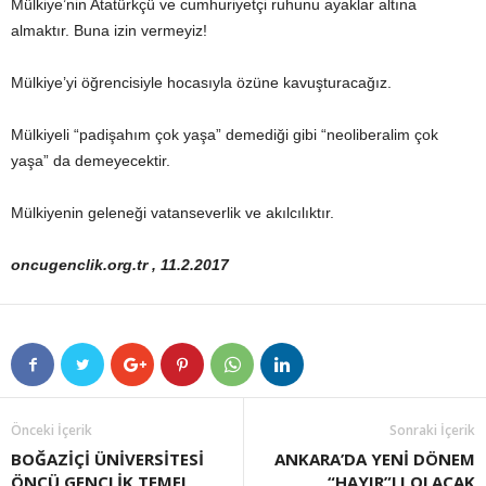
Mülkiye’nin Atatürkçü ve cumhuriyetçi ruhunu ayaklar altına
almaktır. Buna izin vermeyiz!
Mülkiye’yi öğrencisiyle hocasıyla özüne kavuşturacağız.
Mülkiyeli “padişahım çok yaşa” demediği gibi “neoliberalim çok
yaşa” da demeyecektir.
Mülkiyenin geleneği vatanseverlik ve akılcılıktır.
oncugenclik.org.tr , 11.2.2017
Önceki İçerik
Sonraki İçerik
BOĞAZİÇİ ÜNİVERSİTESİ
ANKARA’DA YENİ DÖNEM
ÖNCÜ GENÇLİK TEMEL
“HAYIR”LI OLACAK