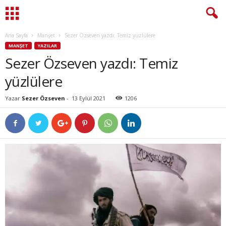
Ana Sayfa
Manşet
Sezer Özseven yazdı: Temiz yüzlülere
MANŞET
YAZILAR
Sezer Özseven yazdı: Temiz
yüzlülere
Yazar
Sezer Özseven
-
13 Eylül 2021
1206