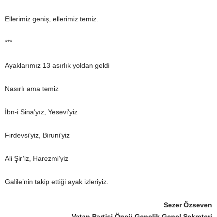
Ellerimiz geniş, ellerimiz temiz.
***
Ayaklarımız 13 asırlık yoldan geldi
Nasırlı ama temiz
İbn-i Sina’yız, Yesevi’yiz
Firdevsi’yiz, Biruni’yiz
Ali Şir’iz, Harezmi’yiz
Galile’nin takip ettiği ayak izleriyiz.
Sezer Özseven
Vatan Partisi Öncü Gençlik Genel Sekreteri