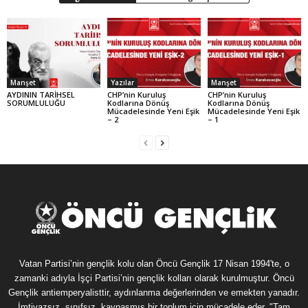
Manşet
Yazılar
Manşet
AYDININ TARİHSEL
CHP’nin Kuruluş
CHP’nin Kuruluş
SORUMLULUĞU
Kodlarına Dönüş
Kodlarına Dönüş
Mücadelesinde Yeni Eşik
Mücadelesinde Yeni Eşik
– 2
– 1
Vatan Partisi’nin gençlik kolu olan Öncü Gençlik 17 Nisan 1994'te, o
zamanki adıyla İşçi Partisi’nin gençlik kolları olarak kurulmuştur. Öncü
Gençlik antiemperyalisttir, aydınlanma değerlerinden ve emekten yanadır.
İmtiyazsız, sınıfsız, kaynaşmış bir toplum için mücadele eder. "Tam