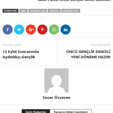
ETIKETLER
ABD
AFGANISTAN
AVRUPA
BAĞIMSIZLIK
Önceki İçerik
Sonraki İçerik
12 Eylül Sonrasında
ÖNCÜ GENÇLİK DENİZLİ
Aydınlıkçı Gençlik
YENİ DÖNEME HAZIR!
Sezer Özseven
İlgili Haberler
Yazarın Diğer İçerikleri