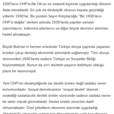
1930’ların CHP’si Altı Ok’un en sistemli biçimde uygulandığı dönemi
ifade etmektedir. En çok da devletçilik okunun hayata geçirildiği
yıllardır 1930’lar. Bu yüzden Sayın Kılıçdaroğlu “Biz 1930’ların
CHP’si değiliz” derken aslında 1930’larda yapılan sanayii
yatırımlarını, kalkınma planlarını ve diğer büyük devrimci atılımları
hedef almaktaydı.
Büyük Buhran’ın hemen ertesinde Türkiye dünya çapında yaşanan
krizden çıkışı devletçi ekonomik atılımlarla sağlamıştır. Tüm dünya
ekonomileri 1930’larda sadece Türkiye ve Sovyetler Birliği
büyümekteydi. Bunun da sırrı devletin payının belirleyici olduğu
planlı bir ekonomiydi.
Yeni CHP’nin devletçiliğinde ise devlet üreten değil sadaka veren
konumundadır. Sosyal demokrasinin “sosyal devlet” diyerek
süslediği sadakacılık devleti üretim sürecinde sadece sadaka veren
bir aktör olarak görmektedir. Devlet üretim sürecine dahil
olmamaktadır. Özel şirketlerin ekonomi üzerinde uyguladığı
diktatörlüğü izlemekle yetinip kriz dönemlerinde açlık koşullarında