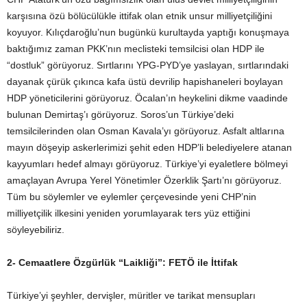
karşısına özü bölücülükle ittifak olan etnik unsur milliyetçiliğini
koyuyor. Kılıçdaroğlu’nun bugünkü kurultayda yaptığı konuşmaya
baktığımız zaman PKK’nın meclisteki temsilcisi olan HDP ile
“dostluk” görüyoruz. Sırtlarını YPG-PYD’ye yaslayan, sırtlarındaki
dayanak çürük çıkınca kafa üstü devrilip hapishaneleri boylayan
HDP yöneticilerini görüyoruz. Öcalan’ın heykelini dikme vaadinde
bulunan Demirtaş’ı görüyoruz. Soros’un Türkiye’deki
temsilcilerinden olan Osman Kavala’yı görüyoruz. Asfalt altlarına
mayın döşeyip askerlerimizi şehit eden HDP’li belediyelere atanan
kayyumları hedef almayı görüyoruz. Türkiye’yi eyaletlere bölmeyi
amaçlayan Avrupa Yerel Yönetimler Özerklik Şartı’nı görüyoruz.
Tüm bu söylemler ve eylemler çerçevesinde yeni CHP’nin
milliyetçilik ilkesini yeniden yorumlayarak ters yüz ettiğini
söyleyebiliriz.
2-
Cemaatlere Özgürlük “Laikliği”: FETÖ ile İttifak
Türkiye’yi şeyhler, dervişler, müritler ve tarikat mensupları