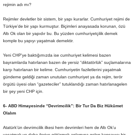
rejimin adı mı?
Rejimler devletler bir sistem, bir yapı kurarlar. Cumhuriyet rejimi de
Türkiye’de bir yapı kurmuştur. Biçimleri anayasada korunan, özü
Altı Ok olan bir yapıdır bu. Bu yüzden cumhuriyetçilik demek
komple bu yapıyı yaşatmak demektir.
Yeni CHP’ye baktığımızda ise cumhuriyet kelimesi bazen
bayramlarda hatırlanan bazen de yersiz “diktatörlük” suçlamalarına
karşı hatırlanan bir kelime. Cumhuriyetin faziletlerini yaşatmak
gündeme geldiği zaman unutulan cumhuriyet ya da rejim, terör
örgütü üyesi olan “gazeteciler” tutuklandığı zaman hatırlanagelen
bir şey yeni CHP için.
6-
ABD Himayesinde “Devrimcilik”: Bir Tur Da Biz Hükümet
Olalım
Atatürk’ün devrimcilik ilkesi hem devrimleri hem de Altı Ok’u
yaşatmak ve daha ileriye götürmek anlamına gelen kapsayıcı bir