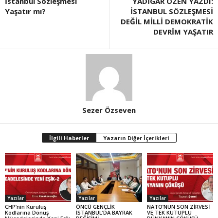
İstanbul Sözleşmesi
YADİGAR ÖZEN YAZDI:
Yaşatır mı?
İSTANBUL SÖZLEŞMESİ
DEĞİL MİLLİ DEMOKRATİK
DEVRİM YAŞATIR
Sezer Özseven
İlgili Haberler
Yazarın Diğer İçerikleri
Yazılar
Yazılar
Yazılar
CHP’nin Kuruluş
ÖNCÜ GENÇLİK
NATO’NUN SON ZİRVESİ
Kodlarına Dönüş
İSTANBUL’DA BAYRAK
VE TEK KUTUPLU