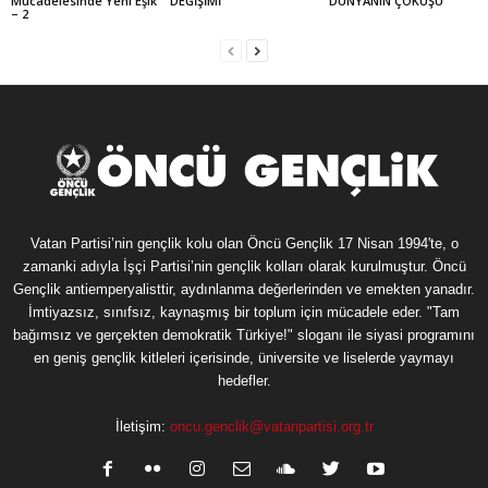
Mücadelesinde Yeni Eşik
DEĞİŞİMİ
DÜNYANIN ÇÖKÜŞÜ
– 2
Vatan Partisi’nin gençlik kolu olan Öncü Gençlik 17 Nisan 1994'te, o
zamanki adıyla İşçi Partisi’nin gençlik kolları olarak kurulmuştur. Öncü
Gençlik antiemperyalisttir, aydınlanma değerlerinden ve emekten yanadır.
İmtiyazsız, sınıfsız, kaynaşmış bir toplum için mücadele eder. "Tam
bağımsız ve gerçekten demokratik Türkiye!" sloganı ile siyasi programını
en geniş gençlik kitleleri içerisinde, üniversite ve liselerde yaymayı
hedefler.
İletişim:
oncu.genclik@vatanpartisi.org.tr