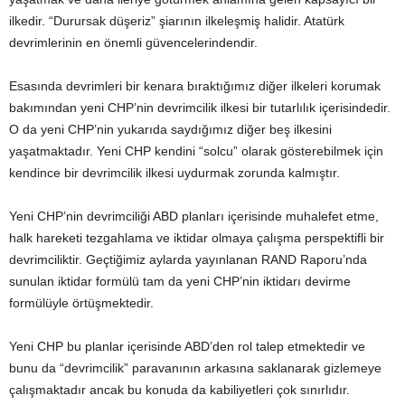
ilkedir. “Durursak düşeriz” şiarının ilkeleşmiş halidir. Atatürk
devrimlerinin en önemli güvencelerindendir.
Esasında devrimleri bir kenara bıraktığımız diğer ilkeleri korumak
bakımından yeni CHP’nin devrimcilik ilkesi bir tutarlılık içerisindedir.
O da yeni CHP’nin yukarıda saydığımız diğer beş ilkesini
yaşatmaktadır. Yeni CHP kendini “solcu” olarak gösterebilmek için
kendince bir devrimcilik ilkesi uydurmak zorunda kalmıştır.
Yeni CHP’nin devrimciliği ABD planları içerisinde muhalefet etme,
halk hareketi tezgahlama ve iktidar olmaya çalışma perspektifli bir
devrimciliktir. Geçtiğimiz aylarda yayınlanan RAND Raporu’nda
sunulan iktidar formülü tam da yeni CHP’nin iktidarı devirme
formülüyle örtüşmektedir.
Yeni CHP bu planlar içerisinde ABD’den rol talep etmektedir ve
bunu da “devrimcilik” paravanının arkasına saklanarak gizlemeye
çalışmaktadır ancak bu konuda da kabiliyetleri çok sınırlıdır.