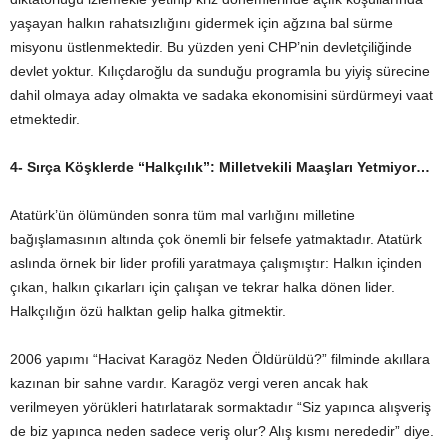
yaşayan halkın rahatsızlığını gidermek için ağzına bal sürme
misyonu üstlenmektedir. Bu yüzden yeni CHP’nin devletçiliğinde
devlet yoktur. Kılıçdaroğlu da sunduğu programla bu yiyiş sürecine
dahil olmaya aday olmakta ve sadaka ekonomisini sürdürmeyi vaat
etmektedir.
4-
Sırça Köşklerde “Halkçılık”: Milletvekili Maaşları Yetmiyor…
Atatürk’ün ölümünden sonra tüm mal varlığını milletine
bağışlamasının altında çok önemli bir felsefe yatmaktadır. Atatürk
aslında örnek bir lider profili yaratmaya çalışmıştır: Halkın içinden
çıkan, halkın çıkarları için çalışan ve tekrar halka dönen lider.
Halkçılığın özü halktan gelip halka gitmektir.
2006 yapımı “Hacivat Karagöz Neden Öldürüldü?” filminde akıllara
kazınan bir sahne vardır. Karagöz vergi veren ancak hak
verilmeyen yörükleri hatırlatarak sormaktadır “Siz yapınca alışveriş
de biz yapınca neden sadece veriş olur? Alış kısmı nerededir” diye.