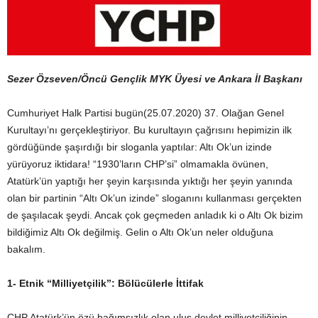
Sezer Özseven/Öncü Gençlik MYK Üyesi ve Ankara İl Başkanı
Cumhuriyet Halk Partisi bugün(25.07.2020) 37. Olağan Genel
Kurultayı’nı gerçekleştiriyor. Bu kurultayın çağrısını hepimizin ilk
gördüğünde şaşırdığı bir sloganla yaptılar: Altı Ok’un izinde
yürüyoruz iktidara! “1930’ların CHP’si” olmamakla övünen,
Atatürk’ün yaptığı her şeyin karşısında yıktığı her şeyin yanında
olan bir partinin “Altı Ok’un izinde” sloganını kullanması gerçekten
de şaşılacak şeydi. Ancak çok geçmeden anladık ki o Altı Ok bizim
bildiğimiz Altı Ok değilmiş. Gelin o Altı Ok’un neler olduğuna
bakalım.
1-
Etnik “Milliyetçilik”: Bölücülerle İttifak
CHP Atatürk’ün özü bağımsızlık olan ulus devlet milliyetçiliğinin