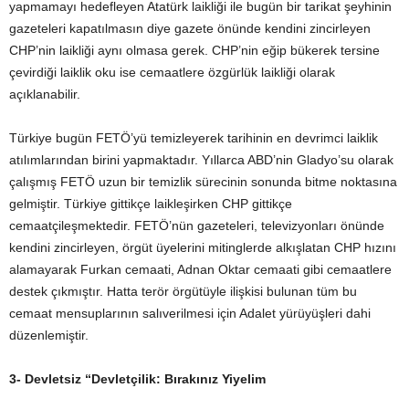
yapmamayı hedefleyen Atatürk laikliği ile bugün bir tarikat şeyhinin
gazeteleri kapatılmasın diye gazete önünde kendini zincirleyen
CHP’nin laikliği aynı olmasa gerek. CHP’nin eğip bükerek tersine
çevirdiği laiklik oku ise cemaatlere özgürlük laikliği olarak
açıklanabilir.
Türkiye bugün FETÖ’yü temizleyerek tarihinin en devrimci laiklik
atılımlarından birini yapmaktadır. Yıllarca ABD’nin Gladyo’su olarak
çalışmış FETÖ uzun bir temizlik sürecinin sonunda bitme noktasına
gelmiştir. Türkiye gittikçe laikleşirken CHP gittikçe
cemaatçileşmektedir. FETÖ’nün gazeteleri, televizyonları önünde
kendini zincirleyen, örgüt üyelerini mitinglerde alkışlatan CHP hızını
alamayarak Furkan cemaati, Adnan Oktar cemaati gibi cemaatlere
destek çıkmıştır. Hatta terör örgütüyle ilişkisi bulunan tüm bu
cemaat mensuplarının salıverilmesi için Adalet yürüyüşleri dahi
düzenlemiştir.
3-
Devletsiz “Devletçilik: Bırakınız Yiyelim