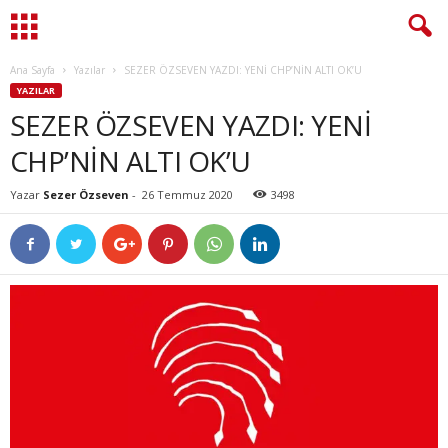
Ana Sayfa
Yazılar
SEZER ÖZSEVEN YAZDI: YENİ CHP’NİN ALTI OK’U
YAZILAR
SEZER ÖZSEVEN YAZDI: YENİ
CHP’NİN ALTI OK’U
Yazar
Sezer Özseven
-
26 Temmuz 2020
3498