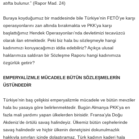
atıfta bulunur.” (Rapor Mad. 24)
Buraya koyduğumuz bir maddesinde bile Türkiye’nin FETÖ’ye karşı
operasyonlarını zan altında bırakmakta ve PKK’ya karşı
başlattığımız Hendek Operasyonları’nda devletimizi tecavüzcü
olarak ilan etmektedir. Peki biz hala bu sözleşmeyle hangi
kadınımızı koruyacağımızı iddia edebiliriz? Açıkça ulusal
haklarımıza saldıran bir Sözleşme Raporu hangi kadınımıza
özgürlük getirir?
EMPERYALİZMLE MÜCADELE BÜTÜN SÖZLEŞMELERİN
ÜSTÜNDEDİR
Türkiye’nin baş çelişkisi emperyalizmle mücadele ve bütün mevziler
hala bu yasaya göre belirlenmektedir. Bugün Almanya PKK’ya en
fazla mali yardımı yapan ülkelerden birisidir. Fransa’yla Doğu
Akdeniz’de örtülü savaş halindeyiz. Ülkemiz bütün cephelerinde
savaş halindedir ve hiçbir ülkenin denetçisini dokunulmazlık
hakkıyla sınırları içinde dolaştıramaz. Türk kadının kaderi hala