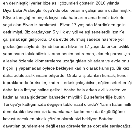
en derinleştiği yerler bize asıl çözümleri gösterir. 2010 yılında,
Diyarbakır Arslaoğlu Köyü’nde okul onarım çalışmasını üstlenmiştik.
Köyde tanıştığım birçok kişiyi hala hatırlarım ama henüz bizlerle
yaşıt olan Elvan iz bırakmıştı. Elvan 17 yaşında Mardin’den gelin
getirilmişti. Biz oradayken 5 yıllık evliydi ve eşi senelerdir İzmir’e
çalışmak için gidiyordu. O da evde oturmuş sadece hasretle yol
gözlediğini söylerdi. Şimdi burada Elvan’ın 17 yaşında erken evlilik
yapmasına takılabilirsiniz ama benim hatıramda, ekmek parası için
ailesine özlemle kilometrelerce uzağa giden bir adam ve evde onu
hiçbir iş yapamadan öylece bekleyen kadın olarak kalmıştı. Bir kez
daha adaletsizlik insanı biliyordu. Oralara iş alanları kursak, kendi
topraklarında üretseler, kadın – erkek çalışabilse; eğitim seferberliği
daha fazla ihtiyaç haline gelirdi. Acaba hala erken evliliklerden ve
kadınlarımıza şiddetten bahseder miydik? Bu seferberliğe bütün
Türkiye’yi kattığımızda değişen tablo nasıl olurdu? Yarım kalan milli
demokratik devrimimizi tamamlamak kadınımızı da özgürlüğüne
kavuşturacak en biricik çözüm olarak bizi bekliyor. Batıdan
dayatılan gündemlere değil esas görevlerimize dört elle sarılacağız.