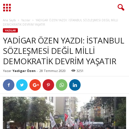
Ana Sayfa
Yazılar
YADİGAR ÖZEN YAZDI: İSTANBUL SÖZLEŞMESİ DEĞİL MİLLİ
DEMOKRATİK DEVRİM YAŞATIR
YAZILAR
YADİGAR ÖZEN YAZDI: İSTANBUL
SÖZLEŞMESİ DEĞİL MİLLİ
DEMOKRATİK DEVRİM YAŞATIR
Yazar
Yadigar Özen
-
28 Temmuz 2020
3251