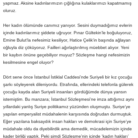
yapmaz. Aksine kadınlarımızın çığlığına kulaklarımızı kapatmamış
oluruz.
Her kadın ölümünde canımız yanıyor. Sesini duymadığımız evlerin
içinde kadınlarımız şiddete uğruyor. Pınar Gültekin’le boğuluyoruz,
Emine Bulut’la nefesimiz kesiliyor, Hatice Çelik’in başında ağlayan
oğluyla diz çöküyoruz. Failleri ağırlaştırılmış müebbet alıyor. Yeni
bir kaybın önüne geçebiliyor muyuz? Sözleşme hangi nefesimizin
kesilmesine engel oluyor?
Dört sene önce İstanbul İstiklal Caddesi’nde Suriyeli bir kız çocuğu
şarkı söyleyerek dileniyordu. Etrafında, ellerindeki telefonla gülerek
çocuğu kayda alan Suriyeli insanları gördüğümde dünya yansın
istemiştim. Bu manzara; İstanbul Sözleşmesi’ne imza attığımız aynı
yıllardaki yanlış Suriye politikamız yüzünden oluşmuştu. Suriye’ye
yapılan emperyalist müdahalenin karşısında doğrudan durmuştuk.
Eğer yazılana baksaydık insan hakları ve demokrasi için Suriye’ye
müdahale oldu da diyebilirdik ama demedik, mücadelemizin içinde
kader birliği yaptık. Peki şimdi Sözleşme’nin içinde ‘kadın hakları’