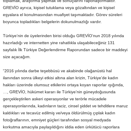
toplamak, araştırma yapmak ve sonuçlarını raporlaştırmaktır.
GREVİO ayrıca, kişisel tutuklama veya gözaltından ve kişisel
eşyalara el konulmasından muafiyet taşımaktadır. Görev süreleri
boyunca topladıkları belgelerin dokunulmazlığı vardır.
Türkiye’nin de üyelerinden birisi olduğu GREVİO’nun 2018 yılında
hazırladığı ve internetten yine rahatlıkla ulaşabileceğiniz 131
sayfalık İlk Türkiye Değerlendirme Raporundan sadece bir maddeyi
size açacağım.
“2016 yılında darbe teşebbüsü ve akabinde olağanüstü hal
ilanından sonra ülkeyi etkisi altına alan krizin, Türkiye’de kadın
hakları üzerinde olumsuz etkilerini ortaya koyan raporlar ışığında,
…, GREVİO, hükümet kararı ile Türkiye’nin güneydoğusunda
gerçekleştirilen askeri operasyonlar ve terörle mücadele
operasyonlarında, kadınların taciz, cinsel şiddet ve tehditlere maruz
kaldıkları ve tecavüz edilmiş ve/veya öldürülmüş çıplak kadın
fotoğraflarının, emniyet güçleri tarafından sosyal medyada
korkutma amacıyla paylaşıldığını iddia eden ürkütücü raporlara