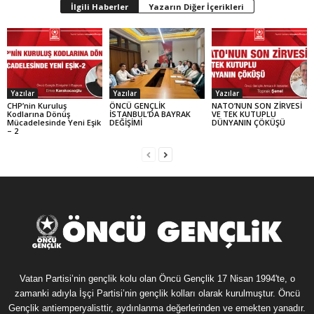
İlgili Haberler
Yazarın Diğer İçerikleri
Yazılar
Yazılar
Yazılar
CHP’nin Kuruluş
ÖNCÜ GENÇLİK
NATO’NUN SON ZİRVESİ
Kodlarına Dönüş
İSTANBUL’DA BAYRAK
VE TEK KUTUPLU
Mücadelesinde Yeni Eşik
DEĞİŞİMİ
DÜNYANIN ÇÖKÜŞÜ
– 2
Vatan Partisi’nin gençlik kolu olan Öncü Gençlik 17 Nisan 1994'te, o
zamanki adıyla İşçi Partisi’nin gençlik kolları olarak kurulmuştur. Öncü
Gençlik antiemperyalisttir, aydınlanma değerlerinden ve emekten yanadır.