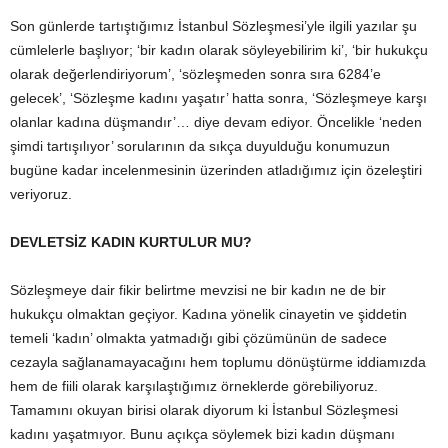
Son günlerde tartıştığımız İstanbul Sözleşmesi’yle ilgili yazılar şu
cümlelerle başlıyor; ‘bir kadın olarak söyleyebilirim ki’, ‘bir hukukçu
olarak değerlendiriyorum’, ‘sözleşmeden sonra sıra 6284’e
gelecek’, ‘Sözleşme kadını yaşatır’ hatta sonra, ‘Sözleşmeye karşı
olanlar kadına düşmandır’… diye devam ediyor. Öncelikle ‘neden
şimdi tartışılıyor’ sorularının da sıkça duyulduğu konumuzun
bugüne kadar incelenmesinin üzerinden atladığımız için özeleştiri
veriyoruz.
DEVLETSİZ KADIN KURTULUR MU?
Sözleşmeye dair fikir belirtme mevzisi ne bir kadın ne de bir
hukukçu olmaktan geçiyor. Kadına yönelik cinayetin ve şiddetin
temeli ‘kadın’ olmakta yatmadığı gibi çözümünün de sadece
cezayla sağlanamayacağını hem toplumu dönüştürme iddiamızda
hem de fiili olarak karşılaştığımız örneklerde görebiliyoruz.
Tamamını okuyan birisi olarak diyorum ki İstanbul Sözleşmesi
kadını yaşatmıyor. Bunu açıkça söylemek bizi kadın düşmanı