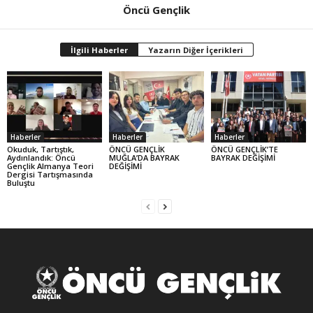
Öncü Gençlik
İlgili Haberler
Yazarın Diğer İçerikleri
Haberler
Haberler
Haberler
Okuduk, Tartıştık,
ÖNCÜ GENÇLİK
ÖNCÜ GENÇLİK’TE
Aydınlandık: Öncü
MUĞLA’DA BAYRAK
BAYRAK DEĞİŞİMİ
Gençlik Almanya Teori
DEĞİŞİMİ
Dergisi Tartışmasında
Buluştu