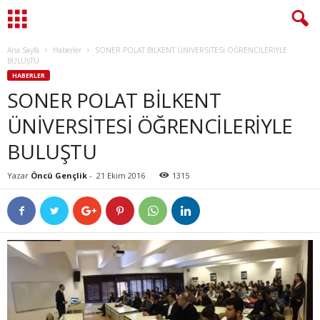
Ana Sayfa
Haberler
SONER POLAT BİLKENT ÜNİVERSİTESİ ÖĞRENCİLERİYLE
BULUŞTU
HABERLER
SONER POLAT BİLKENT
ÜNİVERSİTESİ ÖĞRENCİLERİYLE
BULUŞTU
Yazar
Öncü Gençlik
-
21 Ekim 2016
1315