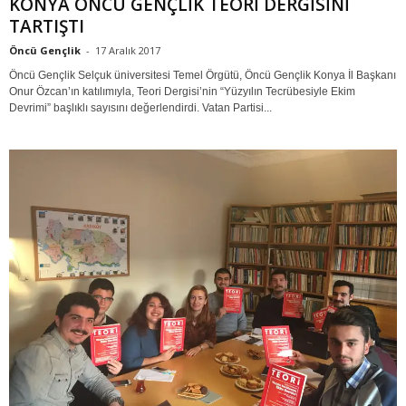
KONYA ÖNCÜ GENÇLİK TEORİ DERGİSİNİ
TARTIŞTI
Öncü Gençlik
-
17 Aralık 2017
Öncü Gençlik Selçuk üniversitesi Temel Örgütü, Öncü Gençlik Konya İl Başkanı
Onur Özcan’ın katılımıyla, Teori Dergisi’nin “Yüzyılın Tecrübesiyle Ekim
Devrimi” başlıklı sayısını değerlendirdi. Vatan Partisi...