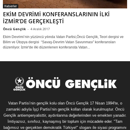
Haberler
EKİM DEVRİMİ KONFERANSLARININ İLKİ
İZMİR’DE GERÇEKLEŞTİ
Öncü Gençlik
-
4 Aralık 2017
Ekim Devrimi’nin yüzüncü yılında Vatan Partisi,Öncü Gençlik, Teori dergisi ve
Bilim ve Ütopya dergisi “Savaş-Devrim Vatan Savunması” konferansları
düzenliyor. İzmir'de ilki düzenlenen konferansta Vatan...
Vatan Partisi’nin gençlik kolu olan Öncü Gençlik 17 Nisan 1994'te, o
zamanki adıyla İşçi Partisi’nin gençlik kolları olarak kurulmuştur. Öncü
Gençlik antiemperyalisttir, aydınlanma değerlerinden ve emekten yanadır.
İmtiyazsız, sınıfsız, kaynaşmış bir toplum için mücadele eder. "Tam
bağımsız ve gerçekten demokratik Türkiye!" sloganı ile siyasi programını