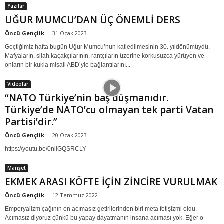
Yazılar
UĞUR MUMCU’DAN ÜÇ ÖNEMLİ DERS
Öncü Gençlik
-
31 Ocak 2023
Geçtiğimiz hafta bugün Uğur Mumcu’nun katledilmesinin 30. yıldönümüydü.
Mafyaların, silah kaçakçılarının, rantçıların üzerine korkusuzca yürüyen ve
onların bir kukla misali ABD’yle bağlantılarını...
Videolar
“NATO Türkiye’nin baş düşmanıdır.
Türkiye’de NATO’cu olmayan tek parti Vatan
Partisi’dir.”
Öncü Gençlik
-
20 Ocak 2023
https://youtu.be/0nilGQSRCLY
Manşet
EKMEK ARASI KÖFTE İÇİN ZİNCİRE VURULMAK
Öncü Gençlik
-
12 Temmuz 2022
Emperyalizm çağının en acımasız getirilerinden biri meta fetişizmi oldu.
Acımasız diyoruz çünkü bu yapay dayatmanın insana acıması yok. Eğer o