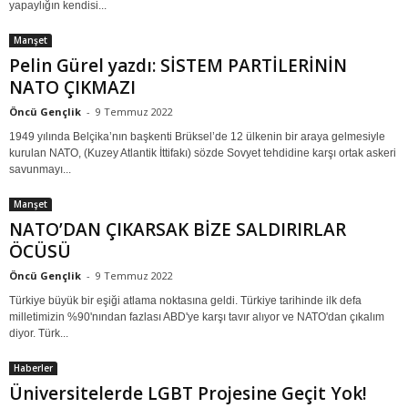
yapaylığın kendisi...
Manşet
Pelin Gürel yazdı: SİSTEM PARTİLERİNİN
NATO ÇIKMAZI
Öncü Gençlik
-
9 Temmuz 2022
1949 yılında Belçika’nın başkenti Brüksel’de 12 ülkenin bir araya gelmesiyle
kurulan NATO, (Kuzey Atlantik İttifakı) sözde Sovyet tehdidine karşı ortak askeri
savunmayı...
Manşet
NATO’DAN ÇIKARSAK BİZE SALDIRIRLAR
ÖCÜSÜ
Öncü Gençlik
-
9 Temmuz 2022
Türkiye büyük bir eşiği atlama noktasına geldi. Türkiye tarihinde ilk defa
milletimizin %90'nından fazlası ABD'ye karşı tavır alıyor ve NATO'dan çıkalım
diyor. Türk...
Haberler
Üniversitelerde LGBT Projesine Geçit Yok!