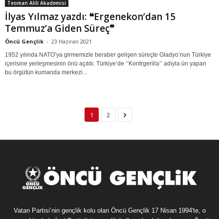
Teoman Alili Akademisi
İlyas Yılmaz yazdı: ❝Ergenekon’dan 15
Temmuz’a Giden Süreç❞
Öncü Gençlik
-
23 Haziran 2021
1952 yılında NATO’ya girmemizle beraber gelişen süreçte Gladyo’nun Türkiye
içerisine yerleşmesinin önü açıldı. Türkiye’de ‘‘Kontrgerilla’’ adıyla ün yapan
bu örgütün kumanda merkezi...
1
2
Vatan Partisi’nin gençlik kolu olan Öncü Gençlik 17 Nisan 1994'te, o