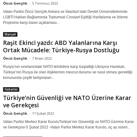
Öncü Gençlik
-
5 Temmuz 2022
Vatan Partisi Öncü Gençlik Ankara ve İstanbul’daki Devlet Üniversitelerinde
LGBTİ Hakları Bağlamında Toplumsal Cinsiyet Eşitliği Haritalama ve İzleme
Projesine karşı basın açıklaması...
Manşet
Raşit Ekinci yazdı: ABD Yalanlarına Karşı
Ortak Mücadele: Türkiye-Rusya Dostluğu
Öncü Gençlik
-
7 Nisan 2022
Rusya’nın sınırlarındaki NATO tehdidine karşı başlattığı Ukrayna Harekatı,
Türkiye’nin Rusya ile olan ilişkilerinin mevcut durumu ve nasıl olması gerektiği
konusunda çeşitli tartışmaları...
Haberler
Türkiye’nin Güvenliği ve NATO Üzerine Karar
ve Gerekçesi
Öncü Gençlik
-
17 Şubat 2022
Vatan Partisi Merkez Karar KuruluTürkiye’nin Güvenliği ve NATO Üzerine Karar
ve Gerekçesi-5 Şubat 2022 -Vatan Partisi Merkez Karar Kurulu, üç ay süren...