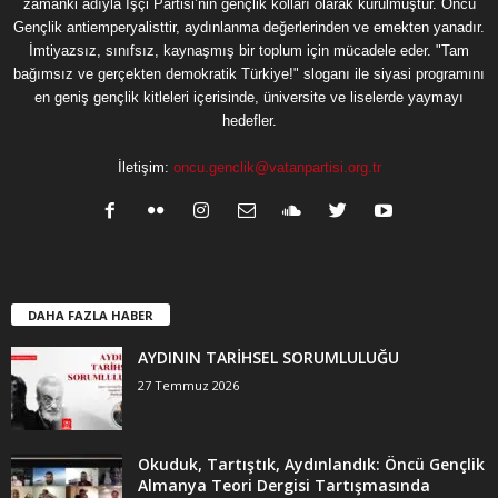
zamanki adıyla İşçi Partisi’nin gençlik kolları olarak kurulmuştur. Öncü
Gençlik antiemperyalisttir, aydınlanma değerlerinden ve emekten yanadır.
İmtiyazsız, sınıfsız, kaynaşmış bir toplum için mücadele eder. "Tam
bağımsız ve gerçekten demokratik Türkiye!" sloganı ile siyasi programını
en geniş gençlik kitleleri içerisinde, üniversite ve liselerde yaymayı
hedefler.
İletişim:
oncu.genclik@vatanpartisi.org.tr
DAHA FAZLA HABER
AYDININ TARİHSEL SORUMLULUĞU
27 Temmuz 2026
Okuduk, Tartıştık, Aydınlandık: Öncü Gençlik
Almanya Teori Dergisi Tartışmasında